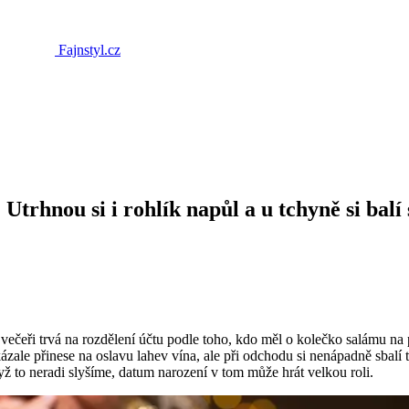
Fajnstyl.cz
 Utrhnou si i rohlík napůl a u tchyně si bal
i trvá na rozdělení účtu podle toho, kdo měl o kolečko salámu na pizze
zale přinese na oslavu lahev vína, ale při odchodu si nenápadně sbalí t
yž to neradi slyšíme, datum narození v tom může hrát velkou roli.