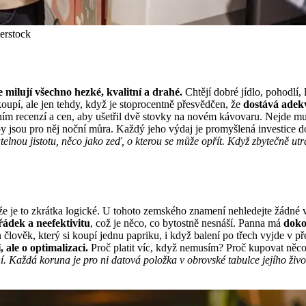
terstock
 milují všechno hezké, kvalitní a drahé.
Chtějí dobré jídlo, pohodlí, 
oupí, ale jen tehdy, když je stoprocentně přesvědčen, že
dostává adekv
ním recenzí a cen, aby ušetřil dvě stovky na novém kávovaru. Nejde mu a
py jsou pro něj noční můra. Každý jeho výdaj je promyšlená investice
telnou jistotu, něco jako zeď, o kterou se může opřít. Když zbytečně utrá
tože je to zkrátka logické. U tohoto zemského znamení nehledejte žádné
ádek a neefektivitu
, což je něco, co bytostně nesnáší. Panna má
doko
en člověk, který si koupí jednu papriku, i když balení po třech vyjde v p
 ale o optimalizaci.
Proč platit víc, když nemusím? Proč kupovat něco
í. Každá koruna je pro ni datová položka v obrovské tabulce jejího živo