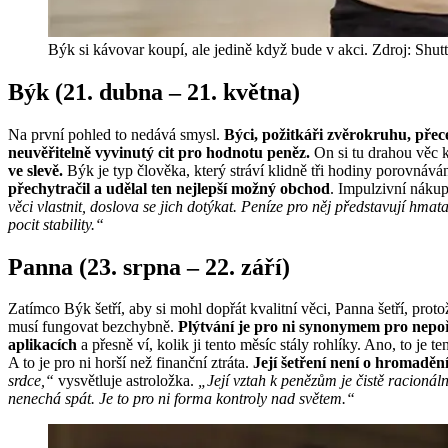
Býk si kávovar koupí, ale jedině když bude v akci. Zdroj: Shut
Býk (21. dubna – 21. května)
Na první pohled to nedává smysl.
Býci, požitkáři zvěrokruhu, přece
neuvěřitelně vyvinutý cit pro hodnotu peněz.
On si tu drahou věc k
ve slevě.
Býk je typ člověka, který stráví klidně tři hodiny porovnává
přechytračil a udělal ten nejlepší možný obchod
. Impulzivní náku
věci vlastnit, doslova se jich dotýkat. Peníze pro něj představují hmata
pocit stability.“
Panna (23. srpna – 22. září)
Zatímco Býk šetří, aby si mohl dopřát kvalitní věci, Panna šetří, pro
musí fungovat bezchybně.
Plýtvání je pro ni synonymem pro nepoř
aplikacích
a přesně ví, kolik ji tento měsíc stály rohlíky. Ano, to je t
A to je pro ni horší než finanční ztráta.
Její šetření není o hromadění,
srdce,“
vysvětluje astroložka.
„Její vztah k penězům je čistě racionáln
nenechá spát. Je to pro ni forma kontroly nad světem.“