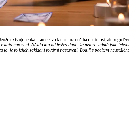
k
 Jenže existuje tenká hranice, za kterou už nečíhá opatrnost, ale
regulér
v datu narození. Někdo má od hvězd dáno, že peníze vnímá jako tekoucí 
 za to, je to jejich základní tovární nastavení. Bojují s pocitem neustálé