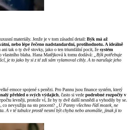
luxusní materiály. Jenže je v tom zásadní detail:
Býk má až
átní, nebo lépe řečeno nadstandardní, protihodnotu. A ideálně
ni tak o ty dvě stovky, jako o ten triumfální pocit, že
systém
 do vlastního blaha. Hana Matějková k tomu dodává:
„Býk potřebuje
cí, je to jako by si z té zdi sám vylamoval cihly. A to narušuje jeho
 velké emoce spojené s penězi. Pro Pannu jsou finance systém, který
nalý přehled o svých výdajích
, často si vede
podrobné rozpočty v
řepočtu levněji, protože ví, že by ty dvě další nesnědl a vyhodily by se.
, co nevyužiju na sto procent?
„U Panny všechno řídí mozek, ne
ta. A v té tabulce prostě nesmí být chyba nebo anomálie, jinak ji to