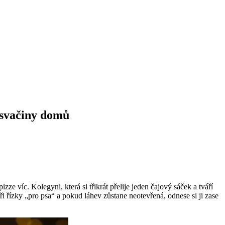
í svačiny domů
 víc. Kolegyni, která si třikrát přelije jeden čajový sáček a tváří
ři řízky „pro psa“ a pokud láhev zůstane neotevřená, odnese si ji zase