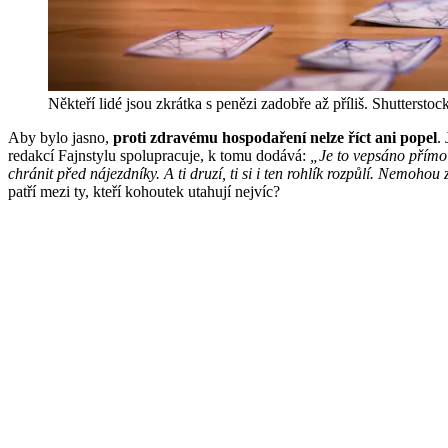
Někteří lidé jsou zkrátka s penězi zadobře až příliš.
Shutterstoc
Aby bylo jasno,
proti zdravému hospodaření nelze říct ani popel
.
redakcí Fajnstylu spolupracuje, k tomu dodává:
„Je to vepsáno přímo 
chránit před nájezdníky. A ti druzí, ti si i ten rohlík rozpůlí. Nemohou
patří mezi ty, kteří kohoutek utahují nejvíc?