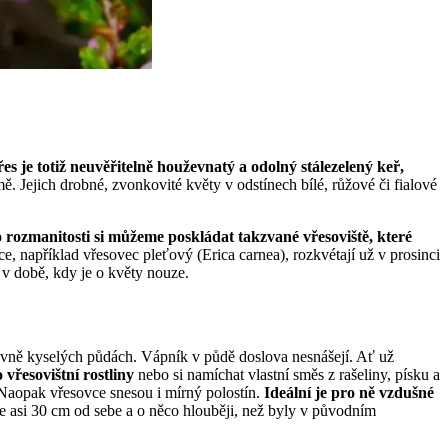
es je totiž neuvěřitelně houževnatý a odolný stálezelený keř,
. Jejich drobné, zvonkovité květy v odstínech bílé, růžové či fialové
o rozmanitosti si můžeme poskládat takzvané vřesoviště, které
, například vřesovec pleťový (Erica carnea), rozkvétají už v prosinci
 v době, kdy je o květy nouze.
hlavně kyselých půdách. Vápník v půdě doslova nesnášejí. Ať už
 vřesovištní rostliny
nebo si namíchat vlastní směs z rašeliny, písku a
. Naopak vřesovce snesou i mírný polostín.
Ideální je pro ně vzdušné
jte asi 30 cm od sebe a o něco hlouběji, než byly v původním