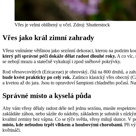
Vřes je velmi oblíbený u včel. Zdroj: Shutterstock
Vřes jako král zimní zahrady
Vřesu vnímáme většinou jako sezónní dekoraci, kterou na podzim kou
který při správné péči dokáže dělat radost dlouhé roky.
A co víc, 
se nebojí mrazu a statečně vykukují i zpod sněhové pokrývky.
Rod vřesovcovitých (Ericaceae) je obrovský, čítá na 800 druhů, a zahr
bude kvést prakticky po celý rok.
Zatímco klasický vřes obecný (Cal
a kvetou až do jara. Jsou to opravdoví šampioni chladného počasí. Na
Správné místo a kyselá půda
Aby vám vřesy dělaly radost déle než jednu sezónu, musíte respektova
zakládáte záhon, nebo sázíte do nádoby, základem je substrát s nízký
kvalitní zeminy bez vápna. Co se týče světla, vřesy milují slunce. V 
místo, kde nebudou trpět vlhkem a houbovými chorobami.
Při vý
květináči.