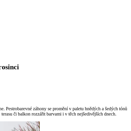
rosinci
usne. Pestrobarevné záhony se promění v paletu hnědých a šedých tónů
 terasu či balkon rozzářit barvami i v těch nejšedivějších dnech.