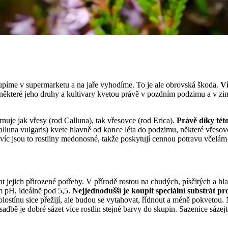
píme v supermarketu a na jaře vyhodíme. To je ale obrovská škoda.
Vř
některé jeho druhy a kultivary kvetou právě v pozdním podzimu a v zimě
nuje jak vřesy (rod Calluna), tak vřesovce (rod Erica).
Právě díky tét
luna vulgaris) kvete hlavně od konce léta do podzimu, některé vřesovce
víc jsou to rostliny medonosné, takže poskytují cennou potravu včelám
t jejich přirozené potřeby. V přírodě rostou na chudých, písčitých a 
m pH, ideálně pod 5,5.
Nejjednodušší je koupit speciální substrát pro
polostínu sice přežijí, ale budou se vytahovat, řídnout a méně pokvetou
sadbě je dobré sázet více rostlin stejné barvy do skupin. Sazenice sáze