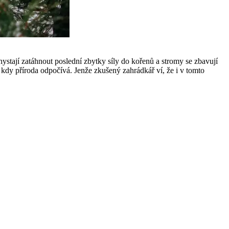
hystají zatáhnout poslední zbytky síly do kořenů a stromy se zbavují
 kdy příroda odpočívá. Jenže zkušený zahrádkář ví, že i v tomto