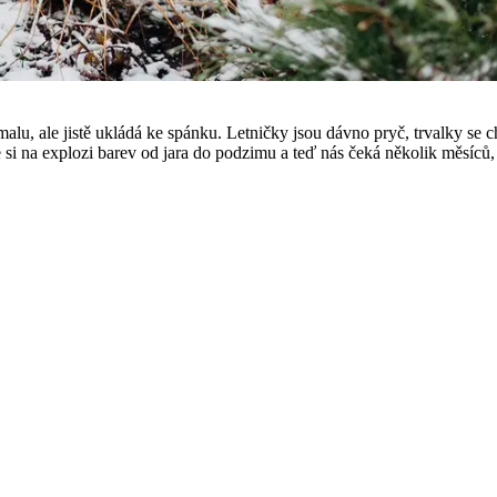
lu, ale jistě ukládá ke spánku. Letničky jsou dávno pryč, trvalky se c
 si na explozi barev od jara do podzimu a teď nás čeká několik měsíců,