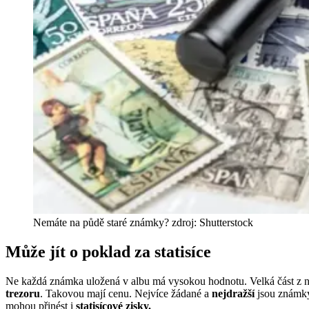
Nemáte na půdě staré známky? zdroj: Shutterstock
Může jít o poklad za statisíce
Ne každá známka uložená v albu má vysokou hodnotu. Velká část z nic
trezoru
. Takovou mají cenu. Nejvíce žádané a
nejdražší
jsou známky
mohou přinést i
statisícové zisky.