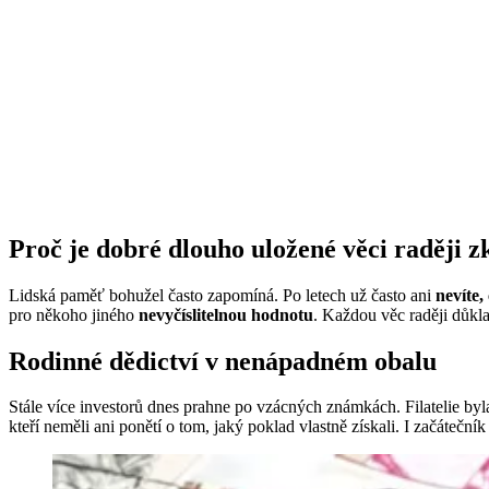
Proč je dobré dlouho uložené věci raději z
Lidská paměť bohužel často zapomíná. Po letech už často ani
nevíte, 
pro někoho jiného
nevyčíslitelnou hodnotu
. Každou věc raději důkl
Rodinné dědictví v nenápadném obalu
Stále více investorů dnes prahne po vzácných známkách. Filatelie byla
kteří neměli ani ponětí o tom, jaký poklad vlastně získali. I začátečník