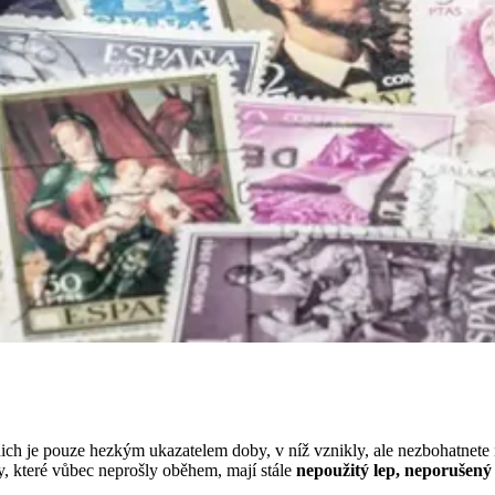
h je pouze hezkým ukazatelem doby, v níž vznikly, ale nezbohatnete na
, které vůbec neprošly oběhem, mají stále
nepoužitý lep, neporušený