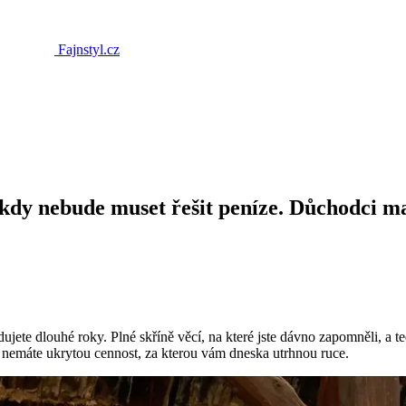
Fajnstyl.cz
kdy nebude muset řešit peníze. Důchodci maj
dujete dlouhé roky. Plné skříně věcí, na které jste dávno zapomněli, a t
dí nemáte ukrytou cennost, za kterou vám dneska utrhnou ruce.