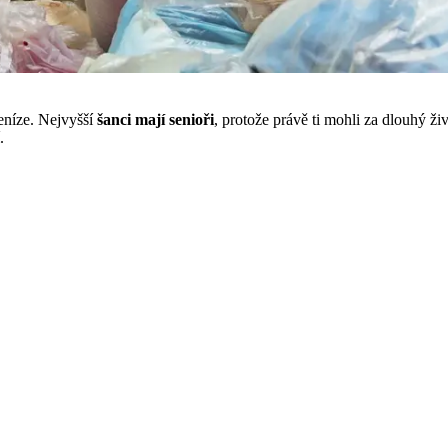
peníze. Nejvyšší
šanci mají senioři
, protože právě ti mohli za dlouhý 
.