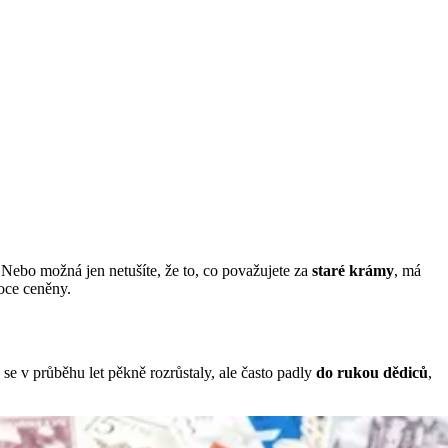
Nebo možná jen netušíte, že to, co považujete za
staré krámy
, má
oce ceněny.
e v průběhu let pěkně rozrůstaly, ale často padly
do rukou dědiců
,