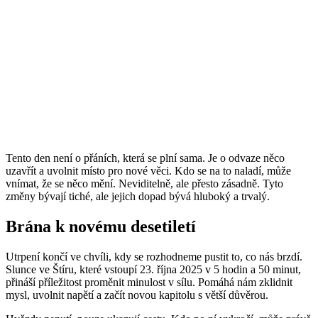
Tento den není o přáních, která se plní sama. Je o odvaze něco
uzavřít a uvolnit místo pro nové věci. Kdo se na to naladí, může
vnímat, že se něco mění. Neviditelně, ale přesto zásadně. Tyto
změny bývají tiché, ale jejich dopad bývá hluboký a trvalý.
Brána k novému desetiletí
Utrpení končí ve chvíli, kdy se rozhodneme pustit to, co nás brzdí.
Slunce ve Štíru, které vstoupí 23. října 2025 v 5 hodin a 50 minut,
přináší příležitost proměnit minulost v sílu. Pomáhá nám zklidnit
mysl, uvolnit napětí a začít novou kapitolu s větší důvěrou.