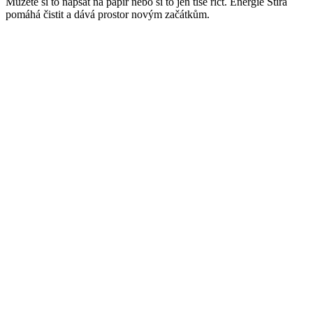
Můžete si to napsat na papír nebo si to jen tiše říct. Energie Štíra
pomáhá čistit a dává prostor novým začátkům.