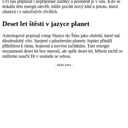
Učí nás přijmout i nepříjemné zážitky a proměnit je v sílu. Kdo se
dokáže této energii otevřít, může pocítit nový klid a jistotu, která
zůstává i v náročných chvílích.
Deset let štěstí v jazyce planet
Astrologové popisují vstup Slunce do Štíra jako období, které má
dlouhodobý vliv. Spojení s působením planety Jupiter přináší
příležitost k růstu, hojnosti a novým začátkům. Tato energie
neznamená deset let bez starostí, ale spíše deset let, během nichž se
můžeme naučit žít v souladu se sebou.