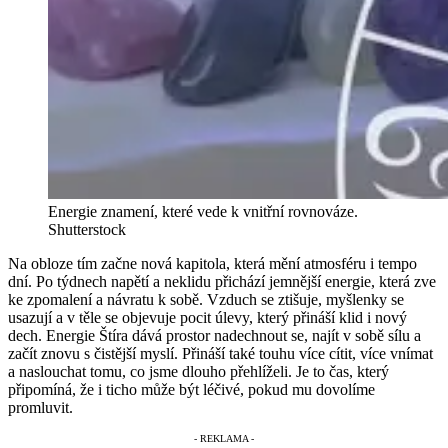
Energie znamení, které vede k vnitřní rovnováze.
Shutterstock
Na obloze tím začne nová kapitola, která mění atmosféru i tempo
dní. Po týdnech napětí a neklidu přichází jemnější energie, která zve
ke zpomalení a návratu k sobě. Vzduch se ztišuje, myšlenky se
usazují a v těle se objevuje pocit úlevy, který přináší klid i nový
dech. Energie Štíra dává prostor nadechnout se, najít v sobě sílu a
začít znovu s čistější myslí. Přináší také touhu více cítit, více vnímat
a naslouchat tomu, co jsme dlouho přehlíželi. Je to čas, který
připomíná, že i ticho může být léčivé, pokud mu dovolíme
promluvit.