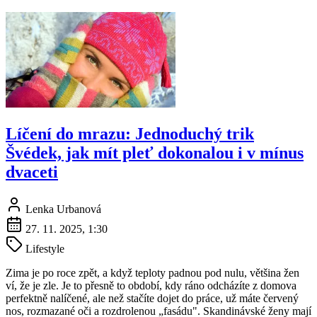
Líčení do mrazu: Jednoduchý trik
Švédek, jak mít pleť dokonalou i v mínus
dvaceti
Lenka Urbanová
27. 11. 2025, 1:30
Lifestyle
Zima je po roce zpět, a když teploty padnou pod nulu, většina žen
ví, že je zle. Je to přesně to období, kdy ráno odcházíte z domova
perfektně nalíčené, ale než stačíte dojet do práce, už máte červený
nos, rozmazané oči a rozdrolenou „fasádu". Skandinávské ženy mají