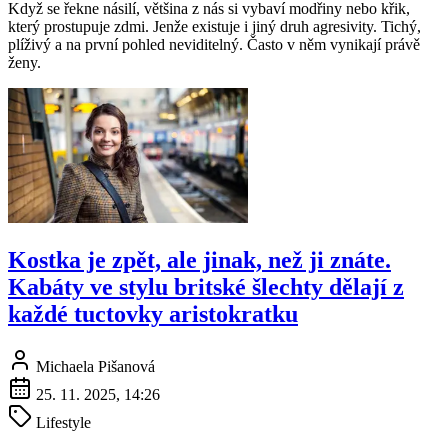
Když se řekne násilí, většina z nás si vybaví modřiny nebo křik,
který prostupuje zdmi. Jenže existuje i jiný druh agresivity. Tichý,
plíživý a na první pohled neviditelný. Často v něm vynikají právě
ženy.
Kostka je zpět, ale jinak, než ji znáte.
Kabáty ve stylu britské šlechty dělají z
každé tuctovky aristokratku
Michaela Pišanová
25. 11. 2025, 14:26
Lifestyle