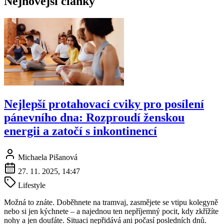
Nejnovější články
Nejlepší protahovací cviky pro posílení
pánevního dna: Rozproudí ženskou
energii a zatočí s inkontinencí
Michaela Pišanová
27. 11. 2025, 14:47
Lifestyle
Možná to znáte. Doběhnete na tramvaj, zasmějete se vtipu kolegyně
nebo si jen kýchnete – a najednou ten nepříjemný pocit, kdy zkřížíte
nohy a jen doufáte. Situaci nepřidává ani počasí posledních dnů.