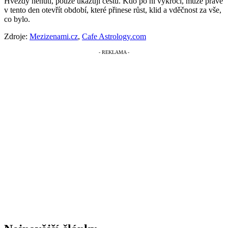
Hvězdy nenutí, pouze ukazují cestu. Kdo po ní vykročí, může právě
v tento den otevřít období, které přinese růst, klid a vděčnost za vše,
co bylo.
Zdroje:
Mezizenami.cz
,
Cafe Astrology.com