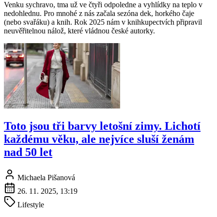
Venku sychravo, tma už ve čtyři odpoledne a vyhlídky na teplo v
nedohlednu. Pro mnohé z nás začala sezóna dek, horkého čaje
(nebo svařáku) a knih. Rok 2025 nám v knihkupectvích připravil
neuvěřitelnou nálož, které vládnou české autorky.
Toto jsou tři barvy letošní zimy. Lichotí
každému věku, ale nejvíce sluší ženám
nad 50 let
Michaela Pišanová
26. 11. 2025, 13:19
Lifestyle