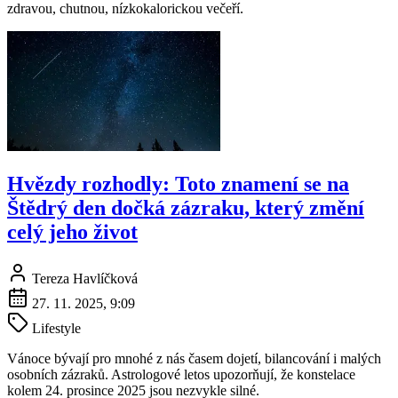
zdravou, chutnou, nízkokalorickou večeří.
Hvězdy rozhodly: Toto znamení se na
Štědrý den dočká zázraku, který změní
celý jeho život
Tereza Havlíčková
27. 11. 2025, 9:09
Lifestyle
Vánoce bývají pro mnohé z nás časem dojetí, bilancování i malých
osobních zázraků. Astrologové letos upozorňují, že konstelace
kolem 24. prosince 2025 jsou nezvykle silné.