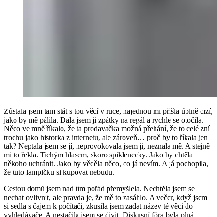
Zůstala jsem tam stát s tou věcí v ruce, najednou mi přišla úplně cizí,
jako by mě pálila. Dala jsem ji zpátky na regál a rychle se otočila.
Něco ve mně říkalo, že ta prodavačka možná přehání, že to celé zní
trochu jako historka z internetu, ale zároveň… proč by to říkala jen
tak? Neptala jsem se jí, neprovokovala jsem ji, neznala mě. A stejně
mi to řekla. Tichým hlasem, skoro spiklenecky. Jako by chtěla
někoho uchránit. Jako by věděla něco, co já nevím. A já pochopila,
že tuto lampičku si kupovat nebudu.
Cestou domů jsem nad tím pořád přemýšlela. Nechtěla jsem se
nechat ovlivnit, ale pravda je, že mě to zasáhlo. A večer, když jsem
si sedla s čajem k počítači, zkusila jsem zadat název té věci do
vyhledávače. A nestačila jsem se divit. Diskusní fóra byla plná