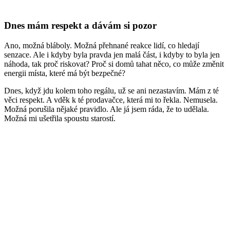
Dnes mám respekt a dávám si pozor
Ano, možná bláboly. Možná přehnané reakce lidí, co hledají
senzace. Ale i kdyby byla pravda jen malá část, i kdyby to byla jen
náhoda, tak proč riskovat? Proč si domů tahat něco, co může změnit
energii místa, které má být bezpečné?
Dnes, když jdu kolem toho regálu, už se ani nezastavím. Mám z té
věci respekt. A vděk k té prodavačce, která mi to řekla. Nemusela.
Možná porušila nějaké pravidlo. Ale já jsem ráda, že to udělala.
Možná mi ušetřila spoustu starostí.