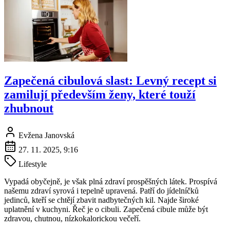
Zapečená cibulová slast: Levný recept si
zamilují především ženy, které touží
zhubnout
Evžena Janovská
27. 11. 2025, 9:16
Lifestyle
Vypadá obyčejně, je však plná zdraví prospěšných látek. Prospívá
našemu zdraví syrová i tepelně upravená. Patří do jídelníčků
jedinců, kteří se chtějí zbavit nadbytečných kil. Najde široké
uplatnění v kuchyni. Řeč je o cibuli. Zapečená cibule může být
zdravou, chutnou, nízkokalorickou večeří.