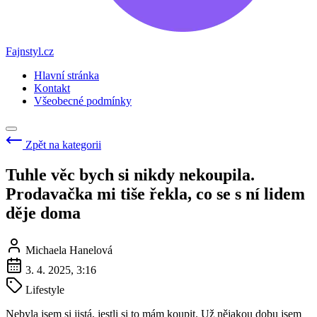
Fajnstyl.cz
Hlavní stránka
Kontakt
Všeobecné podmínky
Zpět na kategorii
Tuhle věc bych si nikdy nekoupila.
Prodavačka mi tiše řekla, co se s ní lidem
děje doma
Michaela Hanelová
3. 4. 2025, 3:16
Lifestyle
Nebyla jsem si jistá, jestli si to mám koupit. Už nějakou dobu jsem