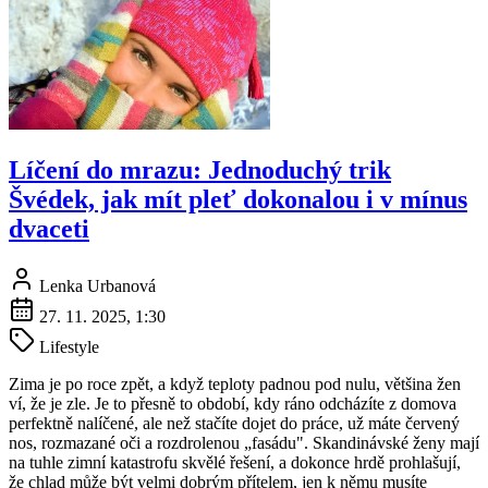
Líčení do mrazu: Jednoduchý trik
Švédek, jak mít pleť dokonalou i v mínus
dvaceti
Lenka Urbanová
27. 11. 2025, 1:30
Lifestyle
Zima je po roce zpět, a když teploty padnou pod nulu, většina žen
ví, že je zle. Je to přesně to období, kdy ráno odcházíte z domova
perfektně nalíčené, ale než stačíte dojet do práce, už máte červený
nos, rozmazané oči a rozdrolenou „fasádu". Skandinávské ženy mají
na tuhle zimní katastrofu skvělé řešení, a dokonce hrdě prohlašují,
že chlad může být velmi dobrým přítelem, jen k němu musíte