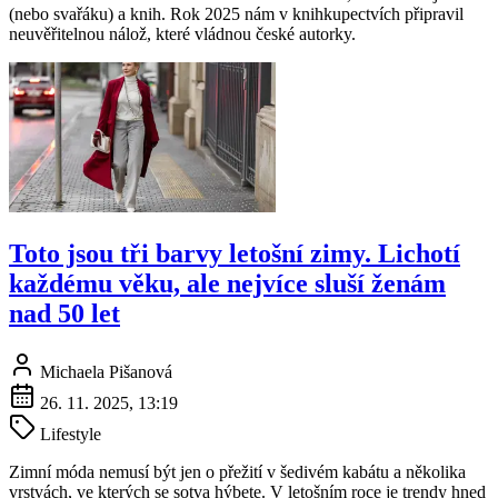
(nebo svařáku) a knih. Rok 2025 nám v knihkupectvích připravil
neuvěřitelnou nálož, které vládnou české autorky.
Toto jsou tři barvy letošní zimy. Lichotí
každému věku, ale nejvíce sluší ženám
nad 50 let
Michaela Pišanová
26. 11. 2025, 13:19
Lifestyle
Zimní móda nemusí být jen o přežití v šedivém kabátu a několika
vrstvách, ve kterých se sotva hýbete. V letošním roce je trendy hned