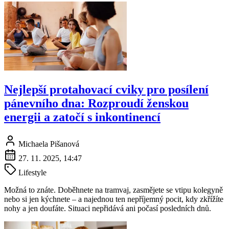
Nejlepší protahovací cviky pro posílení
pánevního dna: Rozproudí ženskou
energii a zatočí s inkontinencí
Michaela Pišanová
27. 11. 2025, 14:47
Lifestyle
Možná to znáte. Doběhnete na tramvaj, zasmějete se vtipu kolegyně
nebo si jen kýchnete – a najednou ten nepříjemný pocit, kdy zkřížíte
nohy a jen doufáte. Situaci nepřidává ani počasí posledních dnů.