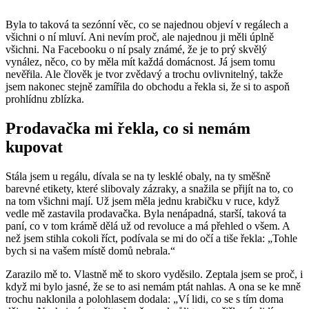
Byla to taková ta sezónní věc, co se najednou objeví v regálech a
všichni o ní mluví. Ani nevím proč, ale najednou ji měli úplně
všichni. Na Facebooku o ní psaly známé, že je to prý skvělý
vynález, něco, co by měla mít každá domácnost. Já jsem tomu
nevěřila. Ale člověk je tvor zvědavý a trochu ovlivnitelný, takže
jsem nakonec stejně zamířila do obchodu a řekla si, že si to aspoň
prohlídnu zblízka.
Prodavačka mi řekla, co si nemám
kupovat
Stála jsem u regálu, dívala se na ty lesklé obaly, na ty směšně
barevné etikety, které slibovaly zázraky, a snažila se přijít na to, co
na tom všichni mají. Už jsem měla jednu krabičku v ruce, když
vedle mě zastavila prodavačka. Byla nenápadná, starší, taková ta
paní, co v tom krámě dělá už od revoluce a má přehled o všem. A
než jsem stihla cokoli říct, podívala se mi do očí a tiše řekla: „Tohle
bych si na vašem místě domů nebrala.“
Zarazilo mě to. Vlastně mě to skoro vyděsilo. Zeptala jsem se proč, i
když mi bylo jasné, že se to asi nemám ptát nahlas. A ona se ke mně
trochu naklonila a polohlasem dodala: „Ví lidi, co se s tím doma