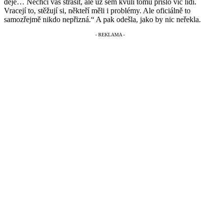
děje… Nechci vás strašit, ale už sem kvůli tomu přišlo víc lidí.
Vracejí to, stěžují si, někteří měli i problémy. Ale oficiálně to
samozřejmě nikdo nepřizná.“ A pak odešla, jako by nic neřekla.