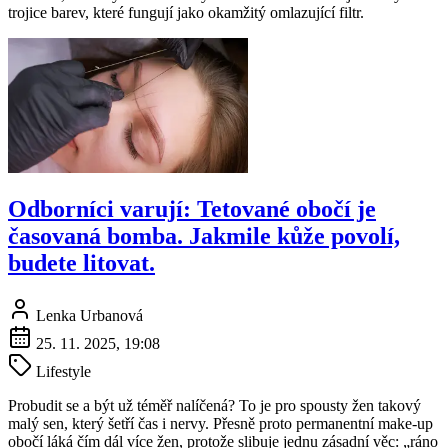
trojice barev, které fungují jako okamžitý omlazující filtr.
Odborníci varují: Tetované obočí je
časovaná bomba. Jakmile kůže povolí,
budete litovat.
Lenka Urbanová
25. 11. 2025, 19:08
Lifestyle
Probudit se a být už téměř nalíčená? To je pro spousty žen takový
malý sen, který šetří čas i nervy. Přesně proto permanentní make-up
obočí láká čím dál více žen, protože slibuje jednu zásadní věc: „ráno