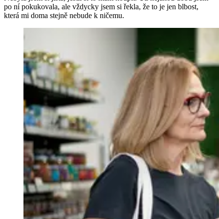
po ní pokukovala, ale vždycky jsem si řekla, že to je jen blbost,
která mi doma stejně nebude k ničemu.