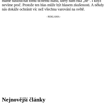
máme naslouchat tomu tichému hlasu, který nám říká „ne“. I když
nevíme proč. Protože ten hlas může být hlasem zkušenosti. A někdy
nás dokáže ochránit víc než všechna varování na světě.
Nejnovější články