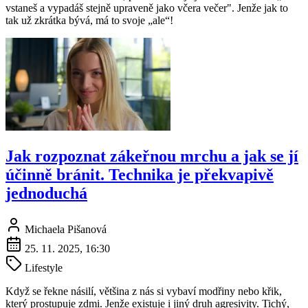
vstaneš a vypadáš stejně upraveně jako včera večer". Jenže jak to
tak už zkrátka bývá, má to svoje „ale“!
Jak rozpoznat zákeřnou mrchu a jak se jí
účinně bránit. Technika je překvapivě
jednoduchá
Michaela Pišanová
25. 11. 2025, 16:30
Lifestyle
Když se řekne násilí, většina z nás si vybaví modřiny nebo křik,
který prostupuje zdmi. Jenže existuje i jiný druh agresivity. Tichý,