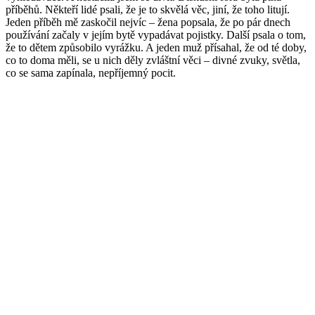
příběhů. Někteří lidé psali, že je to skvělá věc, jiní, že toho litují.
Jeden příběh mě zaskočil nejvíc – žena popsala, že po pár dnech
používání začaly v jejím bytě vypadávat pojistky. Další psala o tom,
že to dětem způsobilo vyrážku. A jeden muž přísahal, že od té doby,
co to doma měli, se u nich děly zvláštní věci – divné zvuky, světla,
co se sama zapínala, nepříjemný pocit.