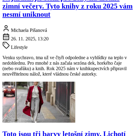
zimní večery. Tyto knihy z roku 2025 vám
nesmí uniknout
Michaela Pišanová
26. 11. 2025, 13:20
Lifestyle
Venku sychravo, tma už ve čtyři odpoledne a vyhlídky na teplo v
nedohlednu. Pro mnohé z nás začala sezóna dek, horkého čaje
(nebo svařáku) a knih. Rok 2025 nám v knihkupectvích připravil
neuvěřitelnou nálož, které vládnou české autorky.
Toto jsou tři barvy letošní zimy. Lichotí