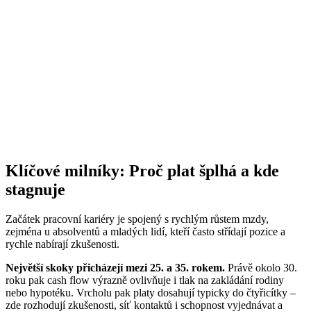
Klíčové milníky: Proč plat šplhá a kde
stagnuje
Začátek pracovní kariéry je spojený s rychlým růstem mzdy,
zejména u absolventů a mladých lidí, kteří často střídají pozice a
rychle nabírají zkušenosti.
Největší skoky přicházejí mezi 25. a 35. rokem.
Právě okolo 30.
roku pak cash flow výrazně ovlivňuje i tlak na zakládání rodiny
nebo hypotéku. Vrcholu pak platy dosahují typicky do čtyřicítky –
zde rozhodují zkušenosti, síť kontaktů i schopnost vyjednávat a