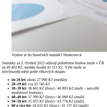
Vejdete se do finančních statistik?
Shutterstock
Statistiky za 2. čtvrtletí 2025 udávají průměrnou hrubou mzdu v ČR
na 49 402 Kč, medián dosáhl 41 115 Kč. Výše mzdy se
nejvýrazněji mění podle věkových skupin:
do 20 let:
okolo 27 996 Kč (medián)
20–29 let:
cca 35 746 Kč
30–39 let:
38 665 Kč (ženy) / 46 893 Kč (muži – nejvyšší
mediánové hodnoty)
40–49 let:
37 399 Kč (ženy) / 46 088 Kč (muži)
50–59 let:
35 055 Kč (ženy) / 43 776 Kč (muži)
60 a více let:
34 633 Kč (ženy) / 41 137 Kč (muži)