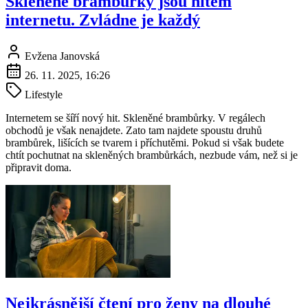
Skleněné brambůrky jsou hitem
internetu. Zvládne je každý
Evžena Janovská
26. 11. 2025, 16:26
Lifestyle
Internetem se šíří nový hit. Skleněné brambůrky. V regálech
obchodů je však nenajdete. Zato tam najdete spoustu druhů
brambůrek, lišících se tvarem i příchutěmi. Pokud si však budete
chtít pochutnat na skleněných brambůrkách, nezbude vám, než si je
připravit doma.
Nejkrásnější čtení pro ženy na dlouhé