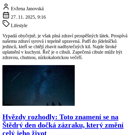
Evžena Janovská
27. 11. 2025, 9:16
Lifestyle
Vypadá obyčejně, je však plná zdraví prospěšných látek. Prospívá
našemu zdraví syrová i tepelně upravená. Patří do jídelníčků
jedinců, kteří se chtějí zbavit nadbytečných kil. Najde široké
uplatnění v kuchyni. Řeč je o cibuli. Zapečená cibule může být
zdravou, chutnou, nízkokalorickou večeří.
Hvězdy rozhodly: Toto znamení se na
Štědrý den dočká zázraku, který změní
celý jeho život