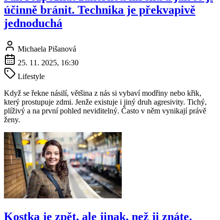
účinně bránit. Technika je překvapivě
jednoduchá
Michaela Pišanová
25. 11. 2025, 16:30
Lifestyle
Když se řekne násilí, většina z nás si vybaví modřiny nebo křik,
který prostupuje zdmi. Jenže existuje i jiný druh agresivity. Tichý,
plíživý a na první pohled neviditelný. Často v něm vynikají právě
ženy.
Kostka je zpět, ale jinak, než ji znáte.