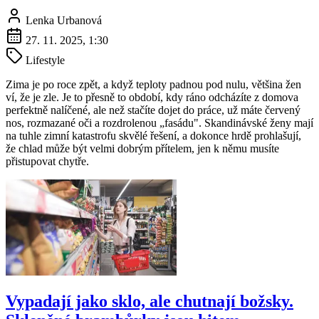
Lenka Urbanová
27. 11. 2025, 1:30
Lifestyle
Zima je po roce zpět, a když teploty padnou pod nulu, většina žen
ví, že je zle. Je to přesně to období, kdy ráno odcházíte z domova
perfektně nalíčené, ale než stačíte dojet do práce, už máte červený
nos, rozmazané oči a rozdrolenou „fasádu". Skandinávské ženy mají
na tuhle zimní katastrofu skvělé řešení, a dokonce hrdě prohlašují,
že chlad může být velmi dobrým přítelem, jen k němu musíte
přistupovat chytře.
Vypadají jako sklo, ale chutnají božsky.