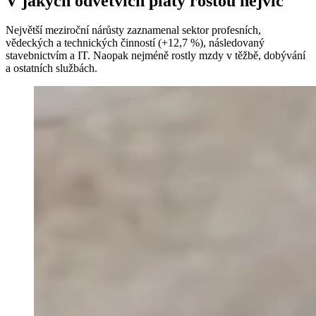
V jakých odvětvích platy rostou nejvíc
Největší meziroční nárůsty zaznamenal sektor profesních,
vědeckých a technických činností (+12,7 %), následovaný
stavebnictvím a IT. Naopak nejméně rostly mzdy v těžbě, dobývání
a ostatních službách.