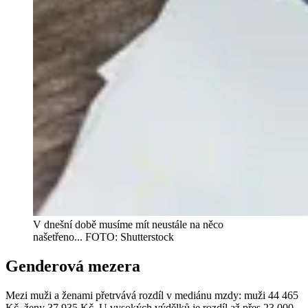
V dnešní době musíme mít neustále na něco
našetřeno... FOTO: Shutterstock
Genderová mezera
Mezi muži a ženami přetrvává rozdíl v mediánu mzdy: muži 44 465
Kč, ženy 37 935 Kč. U vysokých výdělků je rozdíl až přes 23 000