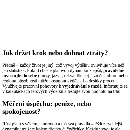
Jak držet krok nebo dohnat ztráty?
Předně – každý život je jiný, což vývoj výdělku ovlivňuje více než
jen statistika. Pokud chcete platovou dynamiku zlepšit,
pravidelně
investujte do sebe
(kurzy, jazyk, rekvalifikace) – změna oboru nebo
regionu působnosti může posunout výdělek i o desítky procent.
Využívejte pracovní pohovory k
vyjednávání o mzdě
, informujte se
v kalkulačkách férových výdělků a testujte svou hodnotu na trhu.
Měření úspěchu: peníze, nebo
spokojenost?
Růst platu s věkem je normou a má svá pravidla – těžit z rychlejší
dynamiky můžete kolem třicítky či čtyřicítky. Každý vývoj je ale