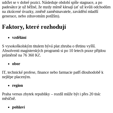
udržet se v dobré pozici. Následuje období spíše stagnace, a po
padesátce je už běžné, že mzdy mírně klesají (ať už kvůli odchodům
na zkrácené úvazky, změně zaměstnavatele, zavádění mladší
generace, nebo zdravotním potížím).
Faktory, které rozhodují
vzdělání
S vysokoškolským titulem bývá plat zhruba o třetinu vyšší.
Absolventi magisterských programů si po 10 letech praxe přijdou
průměrně na 76 360 Kč.
obor
IT, technické profese, finance nebo farmacie patří dlouhodobě k
nejlépe placeným.
region
Praha versus zbytek republiky – rozdíl může být i přes 20 tisíc
měsíčně.
pohlaví