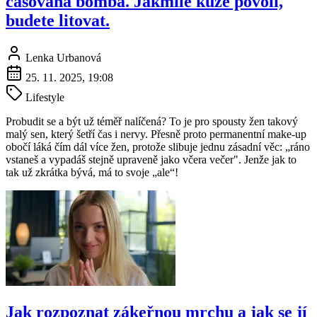
časovaná bomba. Jakmile kůže povolí,
budete litovat.
Lenka Urbanová
25. 11. 2025, 19:08
Lifestyle
Probudit se a být už téměř nalíčená? To je pro spousty žen takový
malý sen, který šetří čas i nervy. Přesně proto permanentní make-up
obočí láká čím dál více žen, protože slibuje jednu zásadní věc: „ráno
vstaneš a vypadáš stejně upraveně jako včera večer". Jenže jak to
tak už zkrátka bývá, má to svoje „ale“!
Jak rozpoznat zákeřnou mrchu a jak se jí