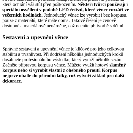
která ochrání váš stůl před poškozením.
Někteří tvůrci používají i
speciální osvětlení v podobě LED řetězů, které věnec rozzáří ve
večerních hodinách.
Jednoduchý věnec lze vyrobit i bez korpusu,
pouze z materiálů, které máte doma. Takové řešení je cenově
dostupné a materiálově nenáročné, což oceníte při tvorbě s dětmi.
Sestavení a upevnění věnce
Správné sestavení a upevnění věnce je klíčové pro jeho celkovou
stabilitu a trvanlivost. Při dodržení několika jednoduchých kroků
dosáhnete profesionálního výsledku, který vydrží několik sezón.
Začněte přípravou korpusu věnce. Můžete využít hotový
slaměný
korpus nebo si vyrobit vlastní z ohebného proutí. Korpus
nejprve obalte do přírodní látky, což vytvoří základ pro další
dekorace.