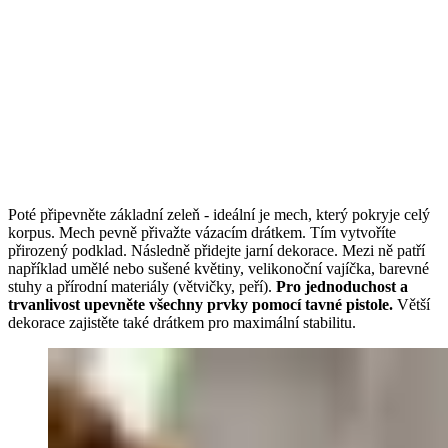
Poté připevněte základní zeleň - ideální je mech, který pokryje celý
korpus. Mech pevně přivažte vázacím drátkem. Tím vytvoříte
přirozený podklad. Následně přidejte jarní dekorace. Mezi ně patří
například umělé nebo sušené květiny, velikonoční vajíčka, barevné
stuhy a přírodní materiály (větvičky, peří).
Pro jednoduchost a
trvanlivost upevněte všechny prvky pomocí tavné pistole.
Větší
dekorace zajistěte také drátkem pro maximální stabilitu.