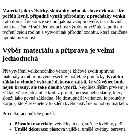
Materiál jako větvičky, skořápky nebo plastové dekorace lze
pořídit levně, případně využít přírodniny z procházky venku.
Tato domácí dekorace se hodí jak na vstupní dveře, tak i dovnitř
bytu na stěnu či stůl. Jednoduchost výroby umožňuje zapojit do
tvoření celou rodinu a vytvořit tak přírodní ozdobu, která zaručeně
upoutá pozornost.
Výběr materiálu a příprava je velmi
jednoduchá
Při vytváření velikonočního věnce je klíčové zvolit správné
materiály a mít připravené všechny potřebné pomůcky.
Kvalitní
základ a vhodně vybrané dekorace zajistí, že váš věnec bude
nejen krásný, ale také dlouho vydrží.
Nejdůležitějším prvkem je
základ věnce. Ideální je kruh z proutí, buxusu nebo slámy, který
slouží jako pevná základna. Nejdostupnější variantou je proutěný
korpus, který seženete v každém květinářství nebo hobby marketu.
Pro dekoraci můžete použít:
Přírodní materiály
: větvičky, mech, sušené květiny, peří
Umělé dekorace
: plastová vajíčka, umělé květiny, barevné