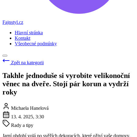
Fajnstyl.cz
Hlavní stránka
Kontakt
Všeobecné podmínky
Zpět na kategorii
Takhle jednoduše si vyrobíte velikonoční
věnec na dveře. Stojí pár korun a vydrží
roky
Michaela Hanelová
13. 4. 2025, 3:30
Rady a tipy
Jarní období volá po svěžích dekoracích, které oživí vaše domovy.