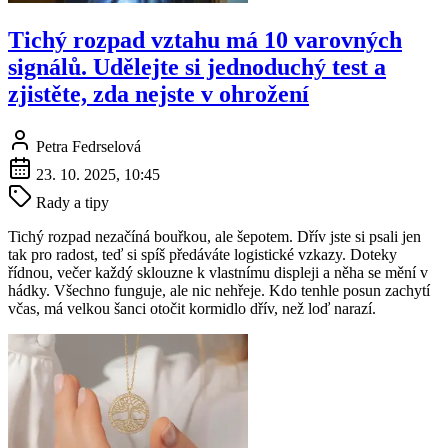
Tichý rozpad vztahu má 10 varovných
signálů. Udělejte si jednoduchý test a
zjistěte, zda nejste v ohrožení
Petra Fedrselová
23. 10. 2025, 10:45
Rady a tipy
Tichý rozpad nezačíná bouřkou, ale šepotem. Dřív jste si psali jen
tak pro radost, teď si spíš předáváte logistické vzkazy. Doteky
řídnou, večer každý sklouzne k vlastnímu displeji a něha se mění v
hádky. Všechno funguje, ale nic nehřeje. Kdo tenhle posun zachytí
včas, má velkou šanci otočit kormidlo dřív, než loď narazí.