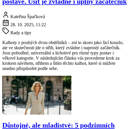
postavě. Ušít je zvládne i úplný začátečník
Kateřina Špačková
28. 10. 2025, 11:22
Rady a tipy
Kalhoty z pouhých dvou obdélníků – zní to skoro jako šicí kouzlo,
ale ve skutečnosti jde o střih, který zvládne i naprostý začátečník.
Jsou pohodlné, univerzální a lichotivé pro různé typy postav i
věkové kategorie. V následujícím článku vás provedeme krok za
krokem návrhem, střihem a šitím těchto kalhot, které si můžete
snadno přizpůsobit podle sebe.
Důstojné, ale mladistvé: 5 podzimních