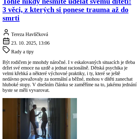
Tohle nikdy nesmíte udělat svému dítěti:
3 věci, z kterých si ponese trauma až do
smrti
Tereza Havlíčková
23. 10. 2025, 13:06
Rady a tipy
Být rodičem je mnohdy náročné. I v eskalovaných situacích je třeba
držet své emoce na uzdě a jednat racionálně. Dětská psychika je
velmi křehká a některé výchovné praktiky, i ty, které se ještě
nedávno považovaly za normální a běžné, mohou v dítěti zanechat
hluboké stopy. V dnešním článku se zaměříme na to, jakému jednání
byste se měli vyvarovat.