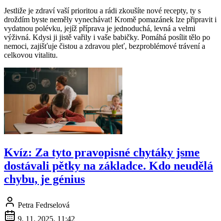
Jestliže je zdraví vaší prioritou a rádi zkoušíte nové recepty, ty s
droždím byste neměly vynechávat! Kromě pomazánek lze připravit i
vydatnou polévku, jejíž příprava je jednoduchá, levná a velmi
výživná. Kdysi ji jistě vařily i vaše babičky. Pomáhá posílit tělo po
nemoci, zajišťuje čistou a zdravou pleť, bezproblémové trávení a
celkovou vitalitu.
Kvíz: Za tyto pravopisné chytáky jsme
dostávali pětky na základce. Kdo neudělá
chybu, je génius
Petra Fedrselová
9. 11. 2025, 11:42