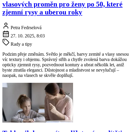
vlasových proměn pro ženy po 50, které
zjemní rysy a uberou roky
Petra Fedrselová
27. 10. 2025, 8:03
Rady a tipy
Podzim přeje změnám. Světlo je měkčí, barvy zemité a vlasy snesou
víc textury i objemu. Správný střih a chytře zvolená barva dokážou
opticky zjemnit rysy, pozvednout kontury a ubrat několik let, aniž
byste ztratila eleganci. Důstojnost a mladistvost se nevylučují –
naopak, na vlasech se skvěle doplňují.