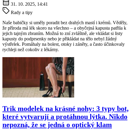
31. 10. 2025, 14:41
Rady a tipy
Naše babičky si uměly poradit bez drahých mastí i krémů. Věděly,
že příroda má lék skoro na všechno – a obyčejná kapusta patřila k
jejich tajným zbraním. Možná to zní zvláštně, ale vkládat si listy
kapusty do podprsenky nebo je přikládat na tělo nebyl žádný
výstřelek. Pomáhaly na bolest, otoky i záněty, a často účinkovaly
rychleji než cokoliv z lékárny.
Trik modelek na krásné nohy: 3 typy bot,
které vytvarují a protáhnou lýtka. Nikdo
nepozná, že se jedná o optický klam