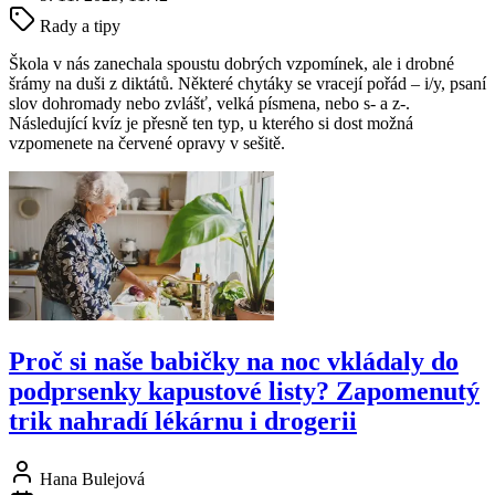
Rady a tipy
Škola v nás zanechala spoustu dobrých vzpomínek, ale i drobné
šrámy na duši z diktátů. Některé chytáky se vracejí pořád – i/y, psaní
slov dohromady nebo zvlášť, velká písmena, nebo s- a z-.
Následující kvíz je přesně ten typ, u kterého si dost možná
vzpomenete na červené opravy v sešitě.
Proč si naše babičky na noc vkládaly do
podprsenky kapustové listy? Zapomenutý
trik nahradí lékárnu i drogerii
Hana Bulejová