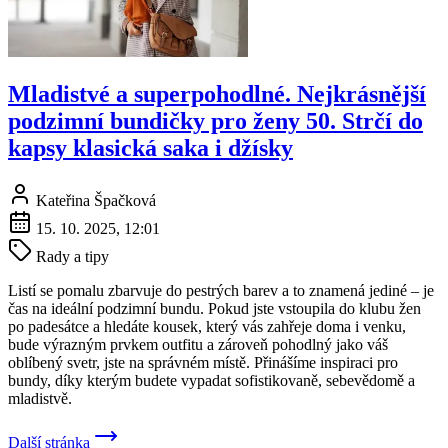
Mladistvé a superpohodlné. Nejkrásnější
podzimní bundičky pro ženy 50. Strčí do
kapsy klasická saka i džísky
Kateřina Špačková
15. 10. 2025, 12:01
Rady a tipy
Listí se pomalu zbarvuje do pestrých barev a to znamená jediné – je
čas na ideální podzimní bundu. Pokud jste vstoupila do klubu žen
po padesátce a hledáte kousek, který vás zahřeje doma i venku,
bude výrazným prvkem outfitu a zároveň pohodlný jako váš
oblíbený svetr, jste na správném místě. Přinášíme inspiraci pro
bundy, díky kterým budete vypadat sofistikovaně, sebevědomě a
mladistvě.
Další stránka