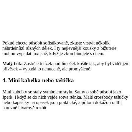
Pokud chcete působit sofistikovaně, zkuste vrstvit několik
náhrdelníků různých délek. I ty nejlevnější kousky z bižuterie
mohou vypadat luxusně, když je zkombinujete s citem.
Malý trik:
Zastrčte řetízek pod límeček košile tak, aby byl vidět jen
přívěsek – vypadá to nenuceně, ale promyšleně.
4. Mini kabelka nebo taštička
Mini kabelky se staly symbolem stylu. Samy o sobě působí jako
šperk, i když se do nich vejde sotva rtěnka. Malé crossbody taštičky
nebo kapsičky na opasek jsou praktické, a přitom dokážou outfit
barevně i tvarově rozbít.