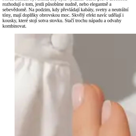
rozhodují o tom, jestli působíme nudně, nebo elegantně a
sebevědomě. Na podzim, kdy převládají kabáty, svetry a neutrální
tóny, mají doplňky obrovskou moc. Skvělý efekt navíc udělají i
kousky, které stojí sotva stovku. Stačí trochu nápadu a odvahy
kombinovat.