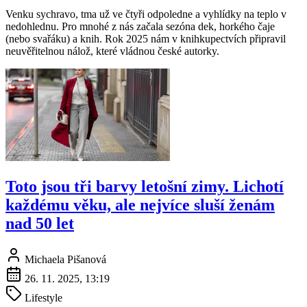
Venku sychravo, tma už ve čtyři odpoledne a vyhlídky na teplo v
nedohlednu. Pro mnohé z nás začala sezóna dek, horkého čaje
(nebo svařáku) a knih. Rok 2025 nám v knihkupectvích připravil
neuvěřitelnou nálož, které vládnou české autorky.
Toto jsou tři barvy letošní zimy. Lichotí
každému věku, ale nejvíce sluší ženám
nad 50 let
Michaela Pišanová
26. 11. 2025, 13:19
Lifestyle