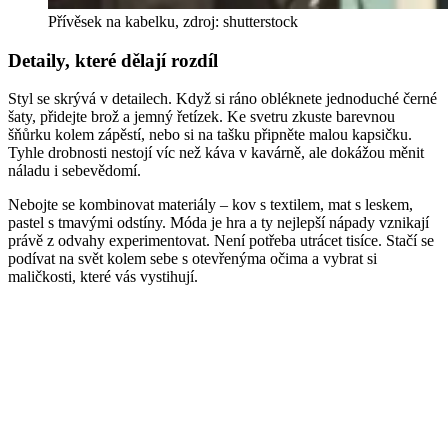
Přívěsek na kabelku, zdroj: shutterstock
Detaily, které dělají rozdíl
Styl se skrývá v detailech. Když si ráno obléknete jednoduché černé
šaty, přidejte brož a jemný řetízek. Ke svetru zkuste barevnou
šňůrku kolem zápěstí, nebo si na tašku připněte malou kapsičku.
Tyhle drobnosti nestojí víc než káva v kavárně, ale dokážou měnit
náladu i sebevědomí.
Nebojte se kombinovat materiály – kov s textilem, mat s leskem,
pastel s tmavými odstíny. Móda je hra a ty nejlepší nápady vznikají
právě z odvahy experimentovat. Není potřeba utrácet tisíce. Stačí se
podívat na svět kolem sebe s otevřenýma očima a vybrat si
maličkosti, které vás vystihují.