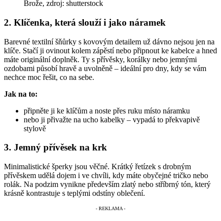
Brože, zdroj: shutterstock
2. Klíčenka, která slouží i jako náramek
Barevné textilní šňůrky s kovovým detailem už dávno nejsou jen na
klíče. Stačí ji ovinout kolem zápěstí nebo připnout ke kabelce a hned
máte originální doplněk. Ty s přívěsky, korálky nebo jemnými
ozdobami působí hravě a uvolněně – ideální pro dny, kdy se vám
nechce moc řešit, co na sebe.
Jak na to:
připněte ji ke klíčům a noste přes ruku místo náramku
nebo ji přivažte na ucho kabelky – vypadá to překvapivě
stylově
3. Jemný přívěsek na krk
Minimalistické šperky jsou věčné. Krátký řetízek s drobným
přívěskem udělá dojem i ve chvíli, kdy máte obyčejné tričko nebo
rolák. Na podzim vynikne především zlatý nebo stříbrný tón, který
krásně kontrastuje s teplými odstíny oblečení.