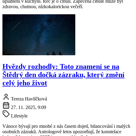
uplatnění v kuchyni. Řeč je o cibuli. Zapečená cibule může být
zdravou, chutnou, nízkokalorickou večeří.
Hvězdy rozhodly: Toto znamení se na
Štědrý den dočká zázraku, který změní
celý jeho život
Tereza Havlíčková
27. 11. 2025, 9:09
Lifestyle
Vánoce bývají pro mnohé z nás časem dojetí, bilancování i malých
osobních zázraků. Astrologové letos upozorňují, že konstelace