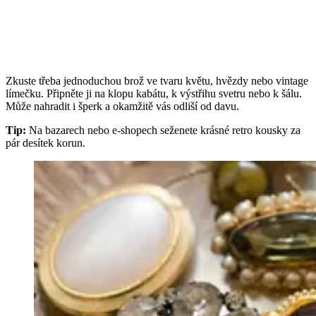
Zkuste třeba jednoduchou brož ve tvaru květu, hvězdy nebo vintage
límečku. Připněte ji na klopu kabátu, k výstřihu svetru nebo k šálu.
Může nahradit i šperk a okamžitě vás odliší od davu.
Tip:
Na bazarech nebo e-shopech seženete krásné retro kousky za
pár desítek korun.