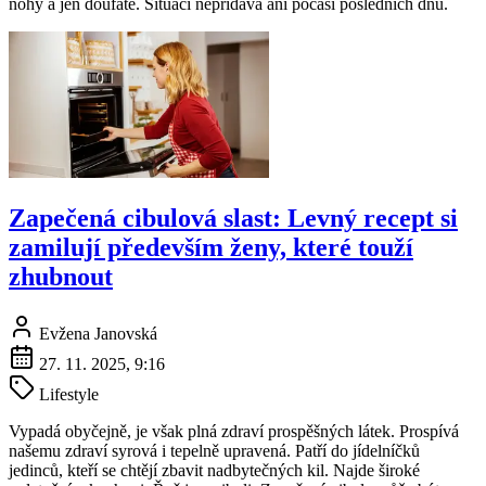
nohy a jen doufáte. Situaci nepřidává ani počasí posledních dnů.
Zapečená cibulová slast: Levný recept si
zamilují především ženy, které touží
zhubnout
Evžena Janovská
27. 11. 2025, 9:16
Lifestyle
Vypadá obyčejně, je však plná zdraví prospěšných látek. Prospívá
našemu zdraví syrová i tepelně upravená. Patří do jídelníčků
jedinců, kteří se chtějí zbavit nadbytečných kil. Najde široké