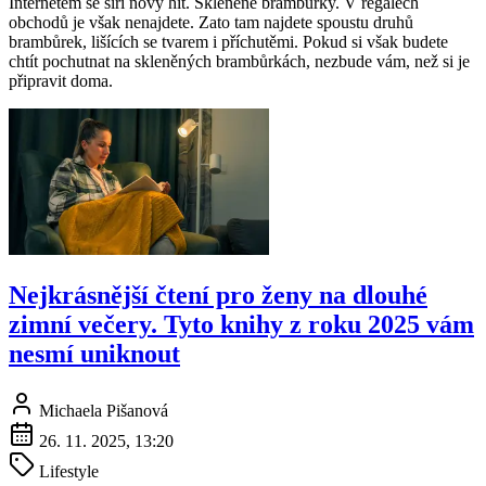
Internetem se šíří nový hit. Skleněné brambůrky. V regálech
obchodů je však nenajdete. Zato tam najdete spoustu druhů
brambůrek, lišících se tvarem i příchutěmi. Pokud si však budete
chtít pochutnat na skleněných brambůrkách, nezbude vám, než si je
připravit doma.
Nejkrásnější čtení pro ženy na dlouhé
zimní večery. Tyto knihy z roku 2025 vám
nesmí uniknout
Michaela Pišanová
26. 11. 2025, 13:20
Lifestyle