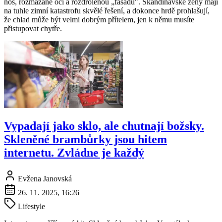
nos, rozmazané oči a rozdrolenou „fasádu". Skandinávské ženy mají
na tuhle zimní katastrofu skvělé řešení, a dokonce hrdě prohlašují,
že chlad může být velmi dobrým přítelem, jen k němu musíte
přistupovat chytře.
Vypadají jako sklo, ale chutnají božsky.
Skleněné brambůrky jsou hitem
internetu. Zvládne je každý
Evžena Janovská
26. 11. 2025, 16:26
Lifestyle