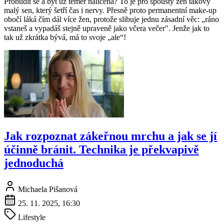
Probudit se a být už téměř nalíčená? To je pro spousty žen takový
malý sen, který šetří čas i nervy. Přesně proto permanentní make-up
obočí láká čím dál více žen, protože slibuje jednu zásadní věc: „ráno
vstaneš a vypadáš stejně upraveně jako včera večer". Jenže jak to
tak už zkrátka bývá, má to svoje „ale“!
Jak rozpoznat zákeřnou mrchu a jak se jí
účinně bránit. Technika je překvapivě
jednoduchá
Michaela Pišanová
25. 11. 2025, 16:30
Lifestyle