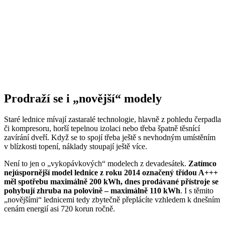
Prodraží se i „novější“ modely
Staré lednice mívají zastaralé technologie, hlavně z pohledu čerpadla
či kompresoru, horší tepelnou izolaci nebo třeba špatně těsnící
zavírání dveří. Když se to spojí třeba ještě s nevhodným umístěním
v blízkosti topení, náklady stoupají ještě více.
Není to jen o „vykopávkových“ modelech z devadesátek.
Zatímco
nejúspornější model lednice z roku 2014 označený třídou A+++
měl spotřebu maximálně 200 kWh, dnes prodávané přístroje se
pohybují zhruba na polovině – maximálně 110 kWh
. I s těmito
„novějšími“ lednicemi tedy zbytečně přeplácíte vzhledem k dnešním
cenám energií asi 720 korun ročně.