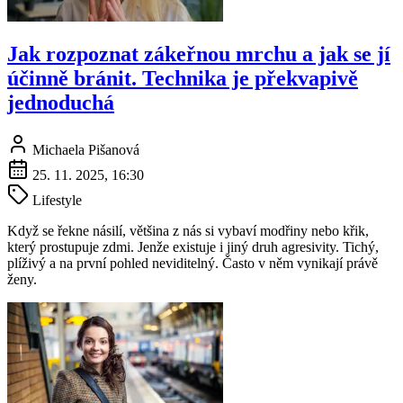
Jak rozpoznat zákeřnou mrchu a jak se jí
účinně bránit. Technika je překvapivě
jednoduchá
Michaela Pišanová
25. 11. 2025, 16:30
Lifestyle
Když se řekne násilí, většina z nás si vybaví modřiny nebo křik,
který prostupuje zdmi. Jenže existuje i jiný druh agresivity. Tichý,
plíživý a na první pohled neviditelný. Často v něm vynikají právě
ženy.