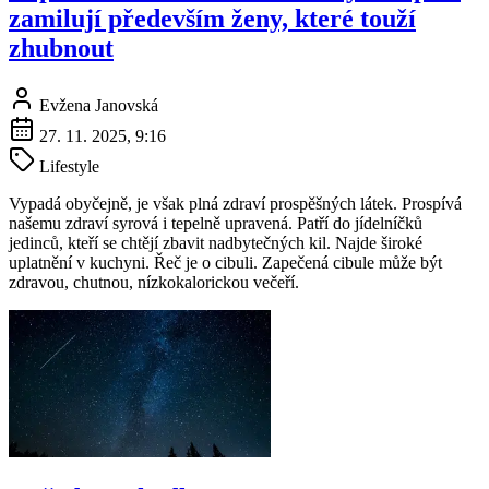
zamilují především ženy, které touží
zhubnout
Evžena Janovská
27. 11. 2025, 9:16
Lifestyle
Vypadá obyčejně, je však plná zdraví prospěšných látek. Prospívá
našemu zdraví syrová i tepelně upravená. Patří do jídelníčků
jedinců, kteří se chtějí zbavit nadbytečných kil. Najde široké
uplatnění v kuchyni. Řeč je o cibuli. Zapečená cibule může být
zdravou, chutnou, nízkokalorickou večeří.