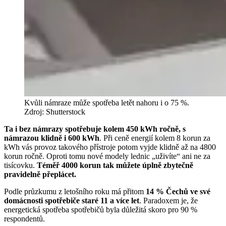
Kvůli námraze může spotřeba letět nahoru i o 75 %.
Zdroj: Shutterstock
Ta i bez námrazy spotřebuje kolem 450 kWh ročně, s
námrazou klidně i 600 kWh
. Při ceně energií kolem 8 korun za
kWh vás provoz takového přístroje potom vyjde klidně až na 4800
korun ročně. Oproti tomu nové modely lednic „uživíte“ ani ne za
tisícovku.
Téměř 4000 korun tak můžete úplně zbytečně
pravidelně přeplácet.
Podle průzkumu z letošního roku má přitom
14 % Čechů ve své
domácnosti spotřebiče staré 11 a více let
. Paradoxem je, že
energetická spotřeba spotřebičů byla důležitá skoro pro 90 %
respondentů.