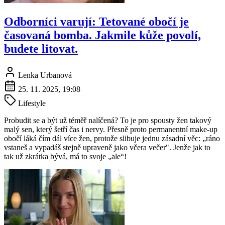
Odborníci varují: Tetované obočí je
časovaná bomba. Jakmile kůže povolí,
budete litovat.
Lenka Urbanová
25. 11. 2025, 19:08
Lifestyle
Probudit se a být už téměř nalíčená? To je pro spousty žen takový
malý sen, který šetří čas i nervy. Přesně proto permanentní make-up
obočí láká čím dál více žen, protože slibuje jednu zásadní věc: „ráno
vstaneš a vypadáš stejně upraveně jako včera večer". Jenže jak to
tak už zkrátka bývá, má to svoje „ale“!