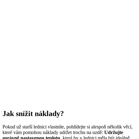
Jak snížit náklady?
Pokud už starší lednici vlastníte, pohlídejte si alespoň několik věcí,
které vám pomohou náklady udržet trochu na uzdě:
Udržujte
správně nastavenou teplotu
, která by v lednici měla být ideálně