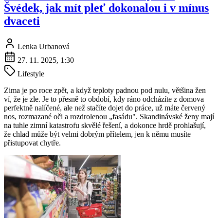
Švédek, jak mít pleť dokonalou i v mínus
dvaceti
Lenka Urbanová
27. 11. 2025, 1:30
Lifestyle
Zima je po roce zpět, a když teploty padnou pod nulu, většina žen
ví, že je zle. Je to přesně to období, kdy ráno odcházíte z domova
perfektně nalíčené, ale než stačíte dojet do práce, už máte červený
nos, rozmazané oči a rozdrolenou „fasádu". Skandinávské ženy mají
na tuhle zimní katastrofu skvělé řešení, a dokonce hrdě prohlašují,
že chlad může být velmi dobrým přítelem, jen k němu musíte
přistupovat chytře.