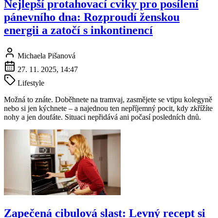
Nejlepší protahovací cviky pro posílení
pánevního dna: Rozproudí ženskou
energii a zatočí s inkontinencí
Michaela Pišanová
27. 11. 2025, 14:47
Lifestyle
Možná to znáte. Doběhnete na tramvaj, zasmějete se vtipu kolegyně
nebo si jen kýchnete – a najednou ten nepříjemný pocit, kdy zkřížíte
nohy a jen doufáte. Situaci nepřidává ani počasí posledních dnů.
Zapečená cibulová slast: Levný recept si