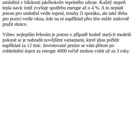
umístěná v blízkosti jakéhokoliv tepelného zdroje. Každý stupeň
tepla navíc totiž zvyšuje spotřebu energie až o 4 %. A to neplatí
jenom pro umístění vedle topení, trouby či sporáku, ale také třeba
pro pozici vedle okna, kde na ni například přes léto může usilovně
pražit slunce.
Vůbec nejlepším řešením je potom v případě hodně starých modelů
pokusit se je nahradit novějšími variantami, které jdou pořídit
například za 12 tisíc. Investované peníze se vám přitom po
zohlednění úspor za energie 4000 ročně mohou vrátit už za 3 roky.