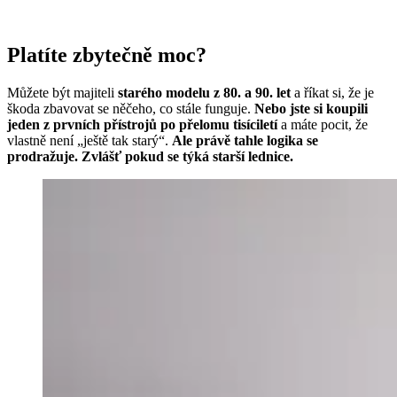
Platíte zbytečně moc?
Můžete být majiteli
starého modelu z 80. a 90. let
a říkat si, že je
škoda zbavovat se něčeho, co stále funguje.
Nebo jste si koupili
jeden z prvních přístrojů po přelomu tisíciletí
a máte pocit, že
vlastně není „ještě tak starý“.
Ale právě tahle logika se
prodražuje. Zvlášť pokud se týká starší lednice.