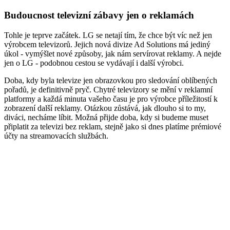
Budoucnost televizní zábavy jen o reklamách
Tohle je teprve začátek. LG se netají tím, že chce být víc než jen
výrobcem televizorů. Jejich nová divize Ad Solutions má jediný
úkol - vymýšlet nové způsoby, jak nám servírovat reklamy. A nejde
jen o LG - podobnou cestou se vydávají i další výrobci.
Doba, kdy byla televize jen obrazovkou pro sledování oblíbených
pořadů, je definitivně pryč. Chytré televizory se mění v reklamní
platformy a každá minuta vašeho času je pro výrobce příležitostí k
zobrazení další reklamy. Otázkou zůstává, jak dlouho si to my,
diváci, necháme líbit. Možná přijde doba, kdy si budeme muset
připlatit za televizi bez reklam, stejně jako si dnes platíme prémiové
účty na streamovacích službách.