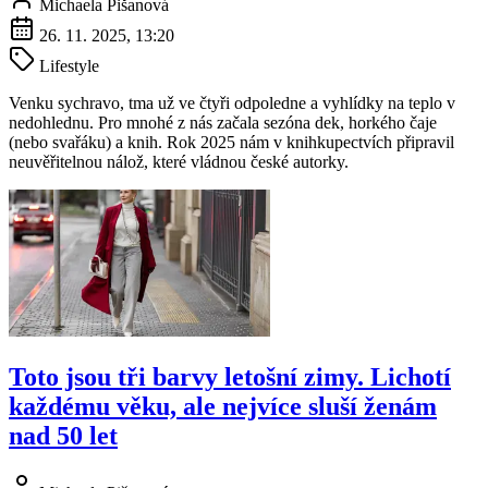
Michaela Pišanová
26. 11. 2025, 13:20
Lifestyle
Venku sychravo, tma už ve čtyři odpoledne a vyhlídky na teplo v
nedohlednu. Pro mnohé z nás začala sezóna dek, horkého čaje
(nebo svařáku) a knih. Rok 2025 nám v knihkupectvích připravil
neuvěřitelnou nálož, které vládnou české autorky.
Toto jsou tři barvy letošní zimy. Lichotí
každému věku, ale nejvíce sluší ženám
nad 50 let