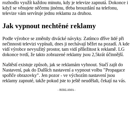
rozhodlo využít každou minutu, kdy je televize zapnutá. Dokonce i
když se věnujete něčemu jinému, třeba brouzdání na telefonu,
televize vám servíruje jednu reklamu za druhou.
Jak vypnout nechtěné reklamy
Podle výrobce se změnily divácké návyky. Zatímco dříve lidé při
nečinnosti televizi vypínali, dnes ji nechávají běžet na pozadí. A kde
vidí výrobce nevyužitý prostor, tam vidí příležitost k reklamě. LG
dokonce tvrdí, že takto zobrazené reklamy jsou 2,5krát účinnější.
Naštěstí existuje způsob, jak se reklamám vyhnout. Stačí zajít do
Nastavení, pak do Dalších nastavení a vypnout volbu "Propagace
spořiče obrazovky". Jen pozor - ve výchozím nastavení jsou
reklamy zapnuté, takže pokud jste to ještě neudělali, čekají na vás.