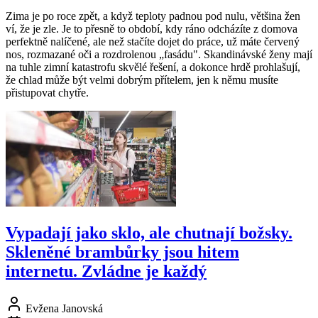
Zima je po roce zpět, a když teploty padnou pod nulu, většina žen
ví, že je zle. Je to přesně to období, kdy ráno odcházíte z domova
perfektně nalíčené, ale než stačíte dojet do práce, už máte červený
nos, rozmazané oči a rozdrolenou „fasádu". Skandinávské ženy mají
na tuhle zimní katastrofu skvělé řešení, a dokonce hrdě prohlašují,
že chlad může být velmi dobrým přítelem, jen k němu musíte
přistupovat chytře.
Vypadají jako sklo, ale chutnají božsky.
Skleněné brambůrky jsou hitem
internetu. Zvládne je každý
Evžena Janovská