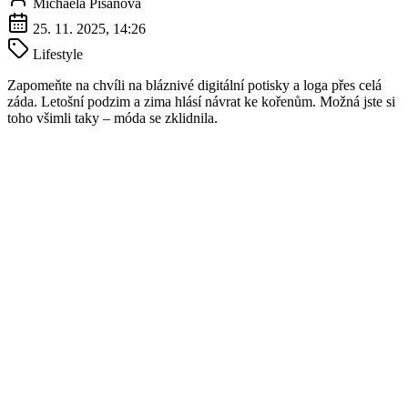
Michaela Pišanová
25. 11. 2025, 14:26
Lifestyle
Zapomeňte na chvíli na bláznivé digitální potisky a loga přes celá
záda. Letošní podzim a zima hlásí návrat ke kořenům. Možná jste si
toho všimli taky – móda se zklidnila.