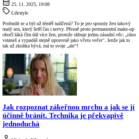
25. 11. 2025, 19:08
Lifestyle
Probudit se a být už téměř nalíčená? To je pro spousty žen takový
malý sen, který šetří čas i nervy. Přesně proto permanentní make-up
obočí láká čím dál více žen, protože slibuje jednu zásadní věc: „ráno
vstaneš a vypadáš stejně upraveně jako včera večer". Jenže jak to
tak už zkrátka bývá, má to svoje „ale“!
Jak rozpoznat zákeřnou mrchu a jak se jí
účinně bránit. Technika je překvapivě
jednoduchá