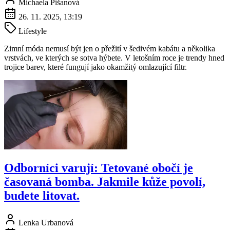
Michaela Pišanová
26. 11. 2025, 13:19
Lifestyle
Zimní móda nemusí být jen o přežití v šedivém kabátu a několika
vrstvách, ve kterých se sotva hýbete. V letošním roce je trendy hned
trojice barev, které fungují jako okamžitý omlazující filtr.
Odborníci varují: Tetované obočí je
časovaná bomba. Jakmile kůže povolí,
budete litovat.
Lenka Urbanová