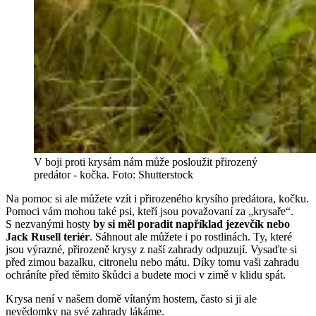
V boji proti krysám nám může posloužit přirozený
predátor - kočka. Foto: Shutterstock
Na pomoc si ale můžete vzít i přirozeného krysího predátora, kočku.
Pomoci vám mohou také psi, kteří jsou považovaní za „krysaře“.
S nezvanými hosty
by si měl poradit například jezevčík nebo
Jack Rusell teriér
. Sáhnout ale můžete i po rostlinách. Ty, které
jsou výrazné, přirozeně krysy z naší zahrady odpuzují. Vysaďte si
před zimou bazalku, citronelu nebo mátu. Díky tomu vaši zahradu
ochráníte před těmito škůdci a budete moci v zimě v klidu spát.
Krysa není v našem domě vítaným hostem, často si ji ale
nevědomky na své zahrady lákáme.