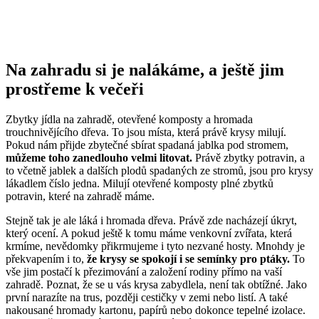
Na zahradu si je nalákáme, a ještě jim
prostřeme k večeři
Zbytky jídla na zahradě, otevřené komposty a hromada
trouchnivějícího dřeva. To jsou místa, která právě krysy milují.
Pokud nám přijde zbytečné sbírat spadaná jablka pod stromem,
můžeme toho zanedlouho velmi litovat.
Právě zbytky potravin, a
to včetně jablek a dalších plodů spadaných ze stromů, jsou pro krysy
lákadlem číslo jedna. Milují otevřené komposty plné zbytků
potravin, které na zahradě máme.
Stejně tak je ale láká i hromada dřeva. Právě zde nacházejí úkryt,
který ocení. A pokud ještě k tomu máme venkovní zvířata, která
krmíme, nevědomky přikrmujeme i tyto nezvané hosty. Mnohdy je
překvapením i to,
že krysy se spokojí i se semínky pro ptáky.
To
vše jim postačí k přezimování a založení rodiny přímo na vaší
zahradě. Poznat, že se u vás krysa zabydlela, není tak obtížné. Jako
první narazíte na trus, později cestičky v zemi nebo listí. A také
nakousané hromady kartonu, papírů nebo dokonce tepelné izolace.