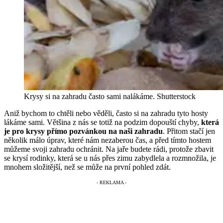
Krysy si na zahradu často sami nalákáme.
Shutterstock
Aniž bychom to chtěli nebo věděli, často si na zahradu tyto hosty
lákáme sami. Většina z nás se totiž na podzim dopouští chyby,
která
je pro krysy přímo pozvánkou na naši zahradu
. Přitom stačí jen
několik málo úprav, které nám nezaberou čas, a před tímto hostem
můžeme svoji zahradu ochránit. Na jaře budete rádi, protože zbavit
se krysí rodinky, která se u nás přes zimu zabydlela a rozmnožila, je
mnohem složitější, než se může na první pohled zdát.