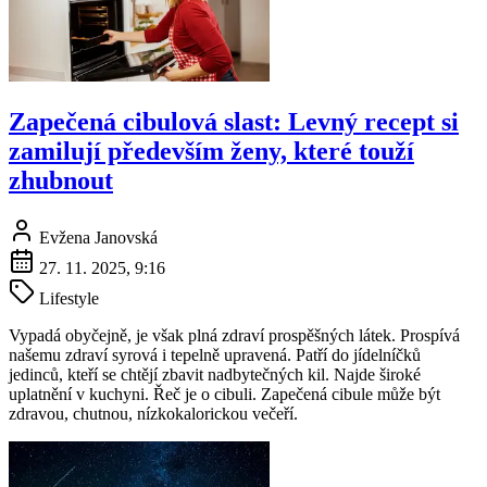
Zapečená cibulová slast: Levný recept si
zamilují především ženy, které touží
zhubnout
Evžena Janovská
27. 11. 2025, 9:16
Lifestyle
Vypadá obyčejně, je však plná zdraví prospěšných látek. Prospívá
našemu zdraví syrová i tepelně upravená. Patří do jídelníčků
jedinců, kteří se chtějí zbavit nadbytečných kil. Najde široké
uplatnění v kuchyni. Řeč je o cibuli. Zapečená cibule může být
zdravou, chutnou, nízkokalorickou večeří.