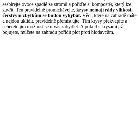
sesbírejte ovoce spadlé ze stromů a pořiďte si kompostér, který lze
zavřít. Ten pravidelně promíchávejte,
krysy nemají rády vlhkost,
čerstvým zbytkům se budou vyhýbat.
Věci, které na zahradě máte
a nejdou uklidit, pravidelně přemisťujte. Tím krysy překvapíte a
seberete jim možnost se u vás zabydlet. A pokud s krysami již
bojujete, můžete na zahradu pořídit plot proti hlodavcům.