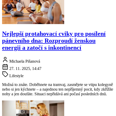
Nejlepší protahovací cviky pro posílení
pánevního dna: Rozproudí ženskou
energii a zatočí s inkontinencí
Michaela Pišanová
27. 11. 2025, 14:47
Lifestyle
Možná to znáte. Doběhnete na tramvaj, zasmějete se vtipu kolegyně
nebo si jen kýchnete – a najednou ten nepříjemný pocit, kdy zkřížíte
nohy a jen doufáte. Situaci nepřidává ani počasí posledních dnů.