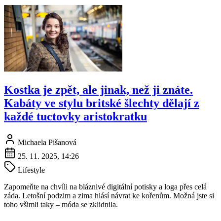
Kostka je zpět, ale jinak, než ji znáte.
Kabáty ve stylu britské šlechty dělají z
každé tuctovky aristokratku
Michaela Pišanová
25. 11. 2025, 14:26
Lifestyle
Zapomeňte na chvíli na bláznivé digitální potisky a loga přes celá
záda. Letošní podzim a zima hlásí návrat ke kořenům. Možná jste si
toho všimli taky – móda se zklidnila.