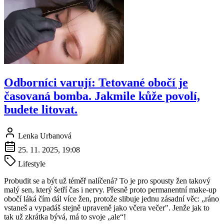
Odborníci varují: Tetované obočí je
časovaná bomba. Jakmile kůže povolí,
budete litovat.
Lenka Urbanová
25. 11. 2025, 19:08
Lifestyle
Probudit se a být už téměř nalíčená? To je pro spousty žen takový
malý sen, který šetří čas i nervy. Přesně proto permanentní make-up
obočí láká čím dál více žen, protože slibuje jednu zásadní věc: „ráno
vstaneš a vypadáš stejně upraveně jako včera večer". Jenže jak to
tak už zkrátka bývá, má to svoje „ale“!