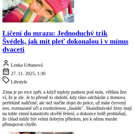
Líčení do mrazu: Jednoduchý trik
Švédek, jak mít pleť dokonalou i v mínus
dvaceti
Lenka Urbanová
27. 11. 2025, 1:30
Lifestyle
Zima je po roce zpět, a když teploty padnou pod nulu, většina žen
ví, že je zle. Je to přesně to období, kdy ráno odcházíte z domova
perfektně nalíčené, ale než stačíte dojet do práce, už máte červený
nos, rozmazané oči a rozdrolenou „fasádu". Skandinávské ženy mají
na tuhle zimní katastrofu skvělé řešení, a dokonce hrdě prohlašují,
že chlad může být velmi dobrým přítelem, jen k němu musíte
přistupovat chytře.