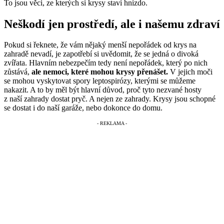
To jsou věci, ze kterých si krysy staví hnízdo.
Neškodí jen prostředí, ale i našemu zdraví
Pokud si řeknete, že vám nějaký menší nepořádek od krys na
zahradě nevadí, je zapotřebí si uvědomit, že se jedná o divoká
zvířata. Hlavním nebezpečím tedy není nepořádek, který po nich
zůstává,
ale nemoci, které mohou krysy přenášet.
V jejich moči
se mohou vyskytovat spory leptospirózy, kterými se můžeme
nakazit. A to by měl být hlavní důvod, proč tyto nezvané hosty
z naší zahrady dostat pryč. A nejen ze zahrady. Krysy jsou schopné
se dostat i do naší garáže, nebo dokonce do domu.