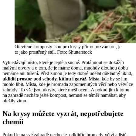
Otevřené komposty jsou pro krysy přímo pozvánkou, je
to jako prostřený stůl. Foto: Shutterstock
Vyhledávají místo, které je teplé a suché. Protáhnout se dokáží i
malými otvory a o tom, že je máme doma, mnohdy dlouhou dobu
nemáme ani tušení. Před zimou je tedy dobré udělat důkladný úklid,
uklidit prostor pod schody, kůlnu i garáž.
Místa, kde by se jim
mohlo líbit. Místa, kde je hromada zapomenutých věcí nebo větví ze
zahrady.
To vše jsou úkryty, které myši ocení. A pokud jim k tomu
na zahradě necháte ještě kompost, nemusí se téměř namáhat, aby
přežily zimu.
Na krysy můžete vyzrát, nepotřebujete
chemii
Pokud je na své zahradě nechcete, odkliďte hromady větví a listů,