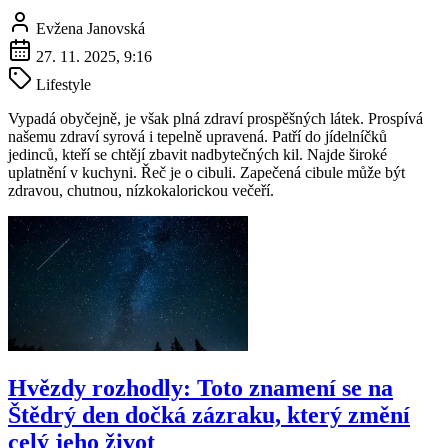
Evžena Janovská
27. 11. 2025, 9:16
Lifestyle
Vypadá obyčejně, je však plná zdraví prospěšných látek. Prospívá
našemu zdraví syrová i tepelně upravená. Patří do jídelníčků
jedinců, kteří se chtějí zbavit nadbytečných kil. Najde široké
uplatnění v kuchyni. Řeč je o cibuli. Zapečená cibule může být
zdravou, chutnou, nízkokalorickou večeří.
Hvězdy rozhodly: Toto znamení se na
Štědrý den dočká zázraku, který změní
celý jeho život