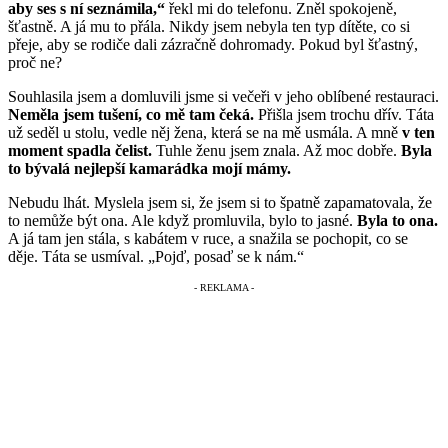
aby ses s ní seznámila,“
řekl mi do telefonu. Zněl spokojeně,
šťastně. A já mu to přála. Nikdy jsem nebyla ten typ dítěte, co si
přeje, aby se rodiče dali zázračně dohromady. Pokud byl šťastný,
proč ne?
Souhlasila jsem a domluvili jsme si večeři v jeho oblíbené restauraci.
Neměla jsem tušení, co mě tam čeká.
Přišla jsem trochu dřív. Táta
už seděl u stolu, vedle něj žena, která se na mě usmála. A mně
v ten
moment spadla čelist.
Tuhle ženu jsem znala. Až moc dobře.
Byla
to bývalá nejlepší kamarádka mojí mámy.
Nebudu lhát. Myslela jsem si, že jsem si to špatně zapamatovala, že
to nemůže být ona. Ale když promluvila, bylo to jasné.
Byla to ona.
A já tam jen stála, s kabátem v ruce, a snažila se pochopit, co se
děje. Táta se usmíval. „Pojď, posaď se k nám.“