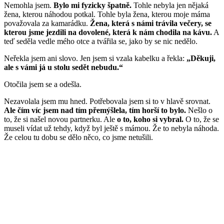
Nemohla jsem.
Bylo mi fyzicky špatně.
Tohle nebyla jen nějaká
žena, kterou náhodou potkal. Tohle byla žena, kterou moje máma
považovala za kamarádku.
Žena, která s námi trávila večery, se
kterou jsme jezdili na dovolené, která k nám chodila na kávu.
A
teď seděla vedle mého otce a tvářila se, jako by se nic nedělo.
Neřekla jsem ani slovo. Jen jsem si vzala kabelku a řekla:
„Děkuji,
ale s vámi já u stolu sedět nebudu.“
Otočila jsem se a odešla.
Nezavolala jsem mu hned. Potřebovala jsem si to v hlavě srovnat.
Ale čím víc jsem nad tím přemýšlela, tím horší to bylo.
Nešlo o
to, že si našel novou partnerku. Ale
o to, koho si vybral.
O to, že se
museli vídat už tehdy, když byl ještě s mámou. Že to nebyla náhoda.
Že celou tu dobu se dělo něco, co jsme netušili.