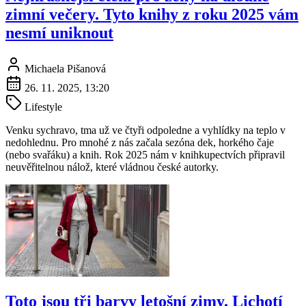
zimní večery. Tyto knihy z roku 2025 vám
nesmí uniknout
Michaela Pišanová
26. 11. 2025, 13:20
Lifestyle
Venku sychravo, tma už ve čtyři odpoledne a vyhlídky na teplo v
nedohlednu. Pro mnohé z nás začala sezóna dek, horkého čaje
(nebo svařáku) a knih. Rok 2025 nám v knihkupectvích připravil
neuvěřitelnou nálož, které vládnou české autorky.
Toto jsou tři barvy letošní zimy. Lichotí