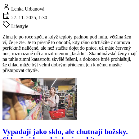
Lenka Urbanová
27. 11. 2025, 1:30
Lifestyle
Zima je po roce zpět, a když teploty padnou pod nulu, většina žen
ví, že je zle. Je to přesně to období, kdy ráno odcházíte z domova
perfektně nalíčené, ale než stačíte dojet do práce, už máte červený
nos, rozmazané oči a rozdrolenou „fasádu". Skandinávské ženy mají
na tuhle zimní katastrofu skvělé řešení, a dokonce hrdě prohlašují,
že chlad může být velmi dobrým přítelem, jen k němu musíte
přistupovat chytře.
Vypadají jako sklo, ale chutnají božsky.