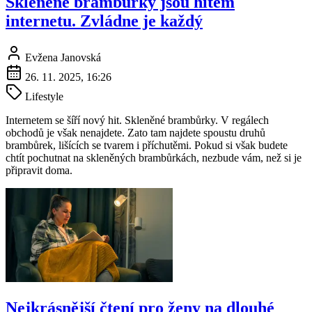
Skleněné brambůrky jsou hitem
internetu. Zvládne je každý
Evžena Janovská
26. 11. 2025, 16:26
Lifestyle
Internetem se šíří nový hit. Skleněné brambůrky. V regálech
obchodů je však nenajdete. Zato tam najdete spoustu druhů
brambůrek, lišících se tvarem i příchutěmi. Pokud si však budete
chtít pochutnat na skleněných brambůrkách, nezbude vám, než si je
připravit doma.
Nejkrásnější čtení pro ženy na dlouhé