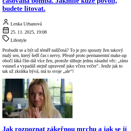
časovaná bomba. Jakmile kůže povolí,
budete litovat.
Lenka Urbanová
25. 11. 2025, 19:08
Lifestyle
Probudit se a být už téměř nalíčená? To je pro spousty žen takový
malý sen, který šetří čas i nervy. Přesně proto permanentní make-up
obočí láká čím dál více žen, protože slibuje jednu zásadní věc: „ráno
vstaneš a vypadáš stejně upraveně jako včera večer". Jenže jak to
tak už zkrátka bývá, má to svoje „ale“!
Jak rozpoznat zákeřnou mrchu a jak se jí