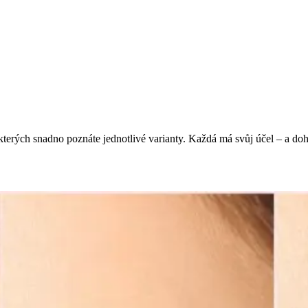
kterých snadno poznáte jednotlivé varianty. Každá má svůj účel – a doh