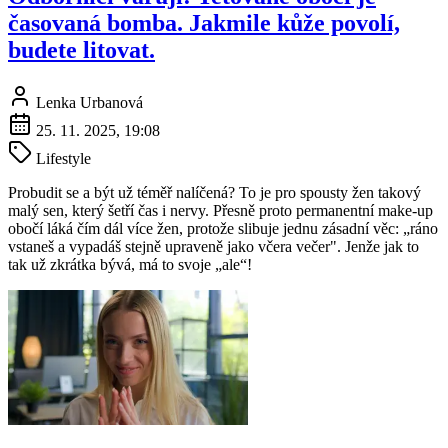
časovaná bomba. Jakmile kůže povolí,
budete litovat.
Lenka Urbanová
25. 11. 2025, 19:08
Lifestyle
Probudit se a být už téměř nalíčená? To je pro spousty žen takový
malý sen, který šetří čas i nervy. Přesně proto permanentní make-up
obočí láká čím dál více žen, protože slibuje jednu zásadní věc: „ráno
vstaneš a vypadáš stejně upraveně jako včera večer". Jenže jak to
tak už zkrátka bývá, má to svoje „ale“!