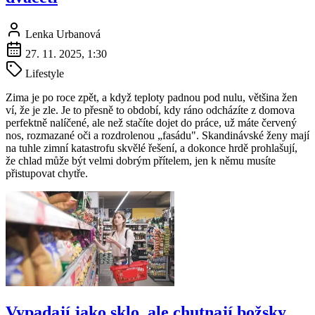
Lenka Urbanová
27. 11. 2025, 1:30
Lifestyle
Zima je po roce zpět, a když teploty padnou pod nulu, většina žen
ví, že je zle. Je to přesně to období, kdy ráno odcházíte z domova
perfektně nalíčené, ale než stačíte dojet do práce, už máte červený
nos, rozmazané oči a rozdrolenou „fasádu". Skandinávské ženy mají
na tuhle zimní katastrofu skvělé řešení, a dokonce hrdě prohlašují,
že chlad může být velmi dobrým přítelem, jen k němu musíte
přistupovat chytře.
Vypadají jako sklo, ale chutnají božsky.