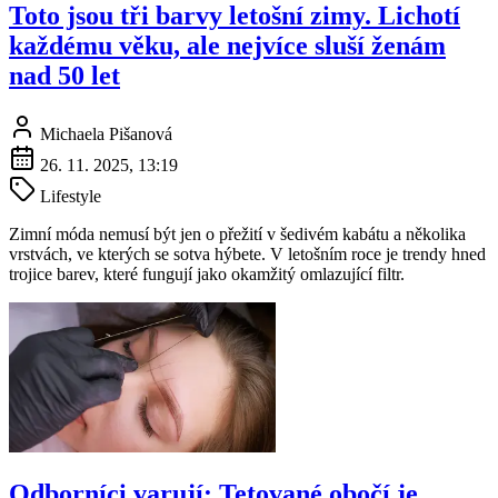
Toto jsou tři barvy letošní zimy. Lichotí
každému věku, ale nejvíce sluší ženám
nad 50 let
Michaela Pišanová
26. 11. 2025, 13:19
Lifestyle
Zimní móda nemusí být jen o přežití v šedivém kabátu a několika
vrstvách, ve kterých se sotva hýbete. V letošním roce je trendy hned
trojice barev, které fungují jako okamžitý omlazující filtr.
Odborníci varují: Tetované obočí je