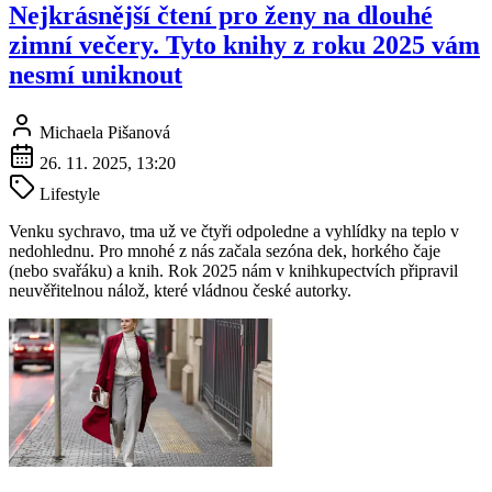
Nejkrásnější čtení pro ženy na dlouhé
zimní večery. Tyto knihy z roku 2025 vám
nesmí uniknout
Michaela Pišanová
26. 11. 2025, 13:20
Lifestyle
Venku sychravo, tma už ve čtyři odpoledne a vyhlídky na teplo v
nedohlednu. Pro mnohé z nás začala sezóna dek, horkého čaje
(nebo svařáku) a knih. Rok 2025 nám v knihkupectvích připravil
neuvěřitelnou nálož, které vládnou české autorky.