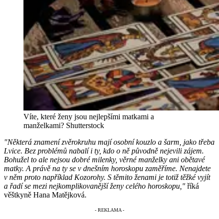
Víte, které ženy jsou nejlepšími matkami a
manželkami?
Shutterstock
"Některá znamení zvěrokruhu mají osobní kouzlo a šarm, jako třeba
Lvice. Bez problémů nabalí i ty, kdo o ně původně nejevili zájem.
Bohužel to ale nejsou dobré milenky, věrné manželky ani obětavé
matky. A právě na ty se v dnešním horoskopu zaměříme. Nenajdete
v něm proto například Kozorohy. S těmito ženami je totiž těžké vyjít
a řadí se mezi nejkomplikovanější ženy celého horoskopu,"
říká
věštkyně Hana Matějková.