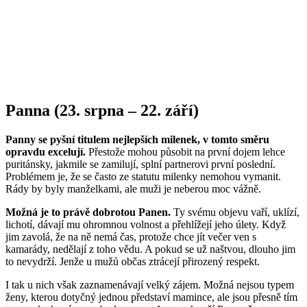
Panna (23. srpna – 22. září)
Panny se pyšní titulem nejlepších milenek, v tomto směru
opravdu excelují.
Přestože mohou působit na první dojem lehce
puritánsky, jakmile se zamilují, splní partnerovi první poslední.
Problémem je, že se často ze statutu milenky nemohou vymanit.
Rády by byly manželkami, ale muži je neberou moc vážně.
Možná je to právě dobrotou Panen.
Ty svému objevu vaří, uklízí,
lichotí, dávají mu ohromnou volnost a přehlížejí jeho úlety. Když
jim zavolá, že na ně nemá čas, protože chce jít večer ven s
kamarády, nedělají z toho vědu. A pokud se už naštvou, dlouho jim
to nevydrží. Jenže u mužů občas ztrácejí přirozený respekt.
I tak u nich však zaznamenávají velký zájem. Možná nejsou typem
ženy, kterou dotyčný jednou představí mamince, ale jsou přesně tím