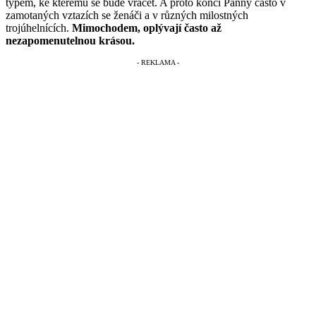
typem, ke kterému se bude vracet. A proto končí Panny často v
zamotaných vztazích se ženáči a v různých milostných
trojúhelnících.
Mimochodem, oplývají často až
nezapomenutelnou krásou.