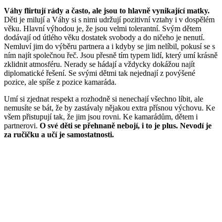
Váhy flirtují rády a často, ale jsou to hlavně vynikající matky.
Děti je milují a Váhy si s nimi udržují pozitivní vztahy i v dospělém
věku. Hlavní výhodou je, že jsou velmi tolerantní. Svým dětem
dodávají od útlého věku dostatek svobody a do ničeho je nenutí.
Nemluví jim do výběru partnera a i kdyby se jim nelíbil, pokusí se s
ním najít společnou řeč. Jsou přesně tím typem lidí, který umí krásně
zklidnit atmosféru. Nerady se hádají a vždycky dokážou najít
diplomatické řešení. Se svými dětmi tak nejednají z povýšené
pozice, ale spíše z pozice kamaráda.
Umí si zjednat respekt a rozhodně si nenechají všechno líbit, ale
nemusíte se bát, že by zastávaly nějakou extra přísnou výchovu. Ke
všem přistupují tak, že jim jsou rovni. Ke kamarádům, dětem i
partnerovi.
O své děti se přehnaně nebojí, i to je plus. Nevodí je
za ručičku a učí je samostatnosti.