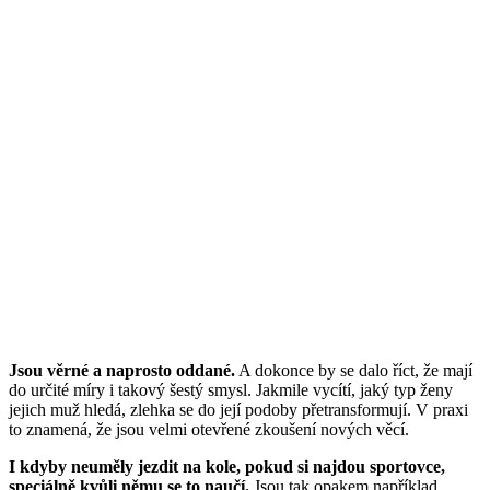
Jsou věrné a naprosto oddané.
A dokonce by se dalo říct, že mají
do určité míry i takový šestý smysl. Jakmile vycítí, jaký typ ženy
jejich muž hledá, zlehka se do její podoby přetransformují. V praxi
to znamená, že jsou velmi otevřené zkoušení nových věcí.
I kdyby neuměly jezdit na kole, pokud si najdou sportovce,
speciálně kvůli němu se to naučí.
Jsou tak opakem například