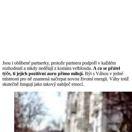
Jsou i oblíbené partnerky, protože partnera podpoří v každém
rozhodnutí a nikdy nedělají z komára velblouda.
A co se přátel
týče, ti jejich pozitivní auru přímo milují.
Být s Váhou v jedné
místnosti pro ně znamená načerpat novou životní energii. Váhy totiž
skutečně fungují jako takový nabíječ emocí.