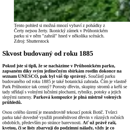
Tento pohled si možná mnozí vybaví z pohádky z
Čerty nejsou žerty. Ikonický zámek v Průhonickém
parku si v něm "zahrál" hned v několika scénách.
Zdroj: Shutterstock
Skvost budovaný od roku 1885
Pokud jste si tipli, že se nacházíme v Průhonickém parku,
zapsaném díky svým jedinečným sbírkám rostlin dokonce na
seznam UNESCO, pak byl váš tip správný.
Součástí parku
budovaného od roku 1885 je také botanická zahrada. Čím je vlastně
Park Průhonice tak cenný? Porosty dřevin, skupiny stromů a keřů se
tady střídají s volnými lučními plochami, rybníky, potoky a jejich
slepými rameny.
Parková kompozice je plná mistrně volených
průhledů.
Osou celého území je meandrovitě tekoucí potok Botič. Tvůrci
parku také dovedně využili proměnlivost dřevin v různých ročních
obdobích, především po stránce barevnosti.
Ať už právě raší,
kvetou, či se listy zbarvují do podzimní nálady, vždy je co