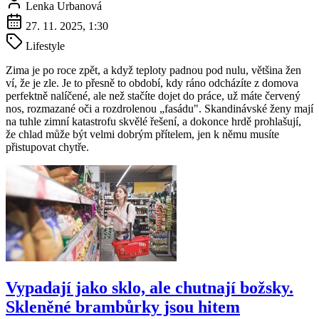
Lenka Urbanová
27. 11. 2025, 1:30
Lifestyle
Zima je po roce zpět, a když teploty padnou pod nulu, většina žen
ví, že je zle. Je to přesně to období, kdy ráno odcházíte z domova
perfektně nalíčené, ale než stačíte dojet do práce, už máte červený
nos, rozmazané oči a rozdrolenou „fasádu". Skandinávské ženy mají
na tuhle zimní katastrofu skvělé řešení, a dokonce hrdě prohlašují,
že chlad může být velmi dobrým přítelem, jen k němu musíte
přistupovat chytře.
Vypadají jako sklo, ale chutnají božsky.
Skleněné brambůrky jsou hitem