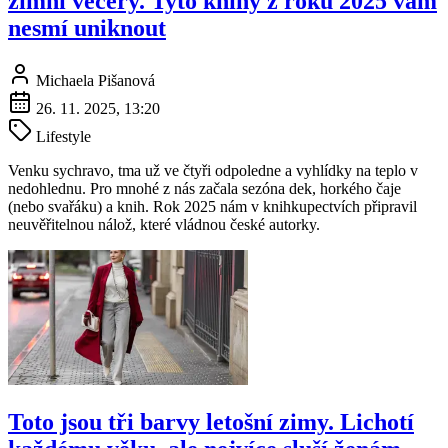
zimní večery. Tyto knihy z roku 2025 vám
nesmí uniknout
Michaela Pišanová
26. 11. 2025, 13:20
Lifestyle
Venku sychravo, tma už ve čtyři odpoledne a vyhlídky na teplo v
nedohlednu. Pro mnohé z nás začala sezóna dek, horkého čaje
(nebo svařáku) a knih. Rok 2025 nám v knihkupectvích připravil
neuvěřitelnou nálož, které vládnou české autorky.
Toto jsou tři barvy letošní zimy. Lichotí