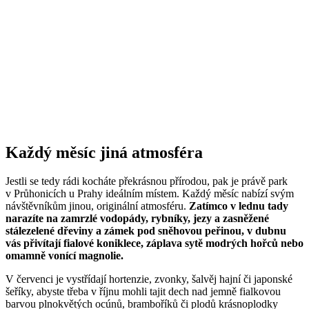
Každý měsíc jiná atmosféra
Jestli se tedy rádi kocháte překrásnou přírodou, pak je právě park
v Průhonicích u Prahy ideálním místem. Každý měsíc nabízí svým
návštěvníkům jinou, originální atmosféru.
Zatímco v lednu tady
narazíte na zamrzlé vodopády, rybníky, jezy a zasněžené
stálezelené dřeviny a zámek pod sněhovou peřinou, v dubnu
vás přivítají fialové koniklece, záplava sytě modrých hořců nebo
omamně vonící magnolie.
V červenci je vystřídají hortenzie, zvonky, šalvěj hajní či japonské
šeříky, abyste třeba v říjnu mohli tajit dech nad jemně fialkovou
barvou plnokvětých ocúnů, bramboříků či plodů krásnoplodky