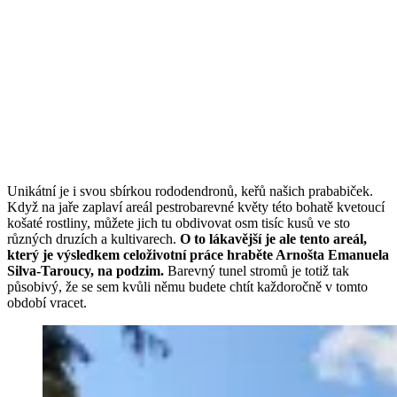
Unikátní je i svou sbírkou rododendronů, keřů našich prababiček.
Když na jaře zaplaví areál pestrobarevné květy této bohatě kvetoucí
košaté rostliny, můžete jich tu obdivovat osm tisíc kusů ve sto
různých druzích a kultivarech.
O to lákavější je ale tento areál,
který je výsledkem celoživotní práce hraběte Arnošta Emanuela
Silva-Taroucy, na podzim.
Barevný tunel stromů je totiž tak
působivý, že se sem kvůli němu budete chtít každoročně v tomto
období vracet.