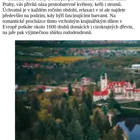
Prahy, vás přivítá oáza pestrobarevné květeny, keřů i stromů.
Úchvatná je v každém ročním období, relaxaci v ní ale najdete
především na podzim, kdy hýří fascinujícími barvami. Na
romantické procházce tímto vrcholným krajinářským dílem v
Evropě potkáte okolo 1600 druhů domácích i cizokrajných dřevin,
na jaře pak výjimečnou sbírku rododendronů.