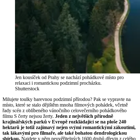
Jen kousíček od Prahy se nachází pohádkové místo pro
relaxaci i romantickou podzimní procházku.
Shutterstock
Milujete toulky barevnou podzimní přírodou? Pak se vypravte na
místo, které se stalo dějištěm mnoha filmových pohádek, včetně
řady scén z oblíbeného vánočního celovečerního pohádkového
filmu S čerty nejsou žerty.
Jeden z největších přírodně
krajinářských parků v Evropě rozkládající se na ploše 240
hektarů je totiž zajímavý nejen svými romantickými zákoutími,
tak lákavými pro filmaře, ale také bohatou dendrologickou
sbírkou.
Najdete v něm neuvěřitelných 1600 druhů dřevin z celého