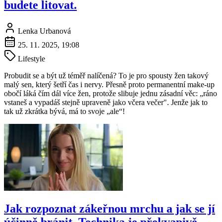
budete litovat.
Lenka Urbanová
25. 11. 2025, 19:08
Lifestyle
Probudit se a být už téměř nalíčená? To je pro spousty žen takový
malý sen, který šetří čas i nervy. Přesně proto permanentní make-up
obočí láká čím dál více žen, protože slibuje jednu zásadní věc: „ráno
vstaneš a vypadáš stejně upraveně jako včera večer". Jenže jak to
tak už zkrátka bývá, má to svoje „ale“!
Jak rozpoznat zákeřnou mrchu a jak se jí