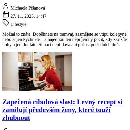
Michaela Pišanová
27. 11. 2025, 14:47
Lifestyle
Možná to znáte. Doběhnete na tramvaj, zasmějete se vtipu kolegyně
nebo si jen kýchnete – a najednou ten nepříjemný pocit, kdy zkřížíte
nohy a jen doufáte. Situaci nepřidává ani počasí posledních dnů.
Zapečená cibulová slast: Levný recept si
zamilují především ženy, které touží
zhubnout