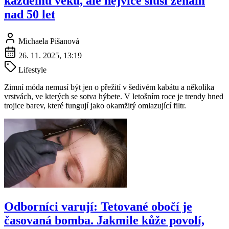
každému věku, ale nejvíce sluší ženám
nad 50 let
Michaela Pišanová
26. 11. 2025, 13:19
Lifestyle
Zimní móda nemusí být jen o přežití v šedivém kabátu a několika
vrstvách, ve kterých se sotva hýbete. V letošním roce je trendy hned
trojice barev, které fungují jako okamžitý omlazující filtr.
Odborníci varují: Tetované obočí je
časovaná bomba. Jakmile kůže povolí,