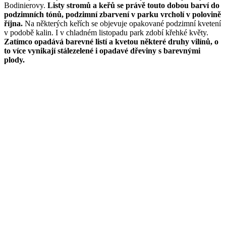
Bodinierovy.
Listy stromů a keřů se právě touto dobou barví do
podzimních tónů, podzimní zbarvení v parku vrcholí v polovině
října.
Na některých keřích se objevuje opakované podzimní kvetení
v podobě kalin. I v chladném listopadu park zdobí křehké květy.
Zatímco opadává barevné listí a kvetou některé druhy vilínů, o
to více vynikají stálezelené i opadavé dřeviny s barevnými
plody.