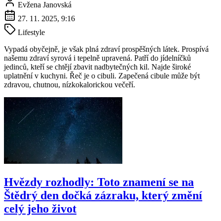
Evžena Janovská
27. 11. 2025, 9:16
Lifestyle
Vypadá obyčejně, je však plná zdraví prospěšných látek. Prospívá
našemu zdraví syrová i tepelně upravená. Patří do jídelníčků
jedinců, kteří se chtějí zbavit nadbytečných kil. Najde široké
uplatnění v kuchyni. Řeč je o cibuli. Zapečená cibule může být
zdravou, chutnou, nízkokalorickou večeří.
Hvězdy rozhodly: Toto znamení se na
Štědrý den dočká zázraku, který změní
celý jeho život