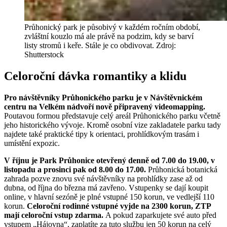
Průhonický park je působivý v každém ročním období,
zvláštní kouzlo má ale právě na podzim, kdy se barví
listy stromů i keře. Stále je co obdivovat. Zdroj:
Shutterstock
Celoroční dávka romantiky a klidu
Pro návštěvníky Průhonického parku je v Návštěvnickém
centru na Velkém nádvoří nově připravený videomapping.
Poutavou formou představuje celý areál Průhonického parku včetně
jeho historického vývoje. Kromě osobní vize zakladatele parku tady
najdete také praktické tipy k orientaci, prohlídkovým trasám i
umístění expozic.
V říjnu je Park Průhonice otevřený denně od 7.00 do 19.00, v
listopadu a prosinci pak od 8.00 do 17.00.
Průhonická botanická
zahrada pozve znovu své návštěvníky na prohlídky zase až od
dubna, od října do března má zavřeno. Vstupenky se dají koupit
online, v hlavní sezóně je plné vstupné 150 korun, ve vedlejší 110
korun.
Celoroční rodinné vstupné vyjde na 2300 korun, ZTP
mají celoroční vstup zdarma.
A pokud zaparkujete své auto před
vstupem „Hájovna“, zaplatíte za tuto službu jen 50 korun na celý