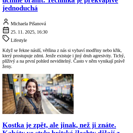
účinně bránit. Technika je překvapivě
jednoduchá
Michaela Pišanová
25. 11. 2025, 16:30
Lifestyle
Když se řekne násilí, většina z nás si vybaví modřiny nebo křik,
který prostupuje zdmi. Jenže existuje i jiný druh agresivity. Tichý,
plíživý a na první pohled neviditelný. Často v něm vynikají právě
ženy.
Kostka je zpět, ale jinak, než ji znáte.