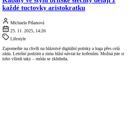
Kabáty ve stylu britské šlechty dělají z
každé tuctovky aristokratku
Michaela Pišanová
25. 11. 2025, 14:26
Lifestyle
Zapomeňte na chvíli na bláznivé digitální potisky a loga přes celá
záda. Letošní podzim a zima hlásí návrat ke kořenům. Možná jste si
toho všimli taky – móda se zklidnila.