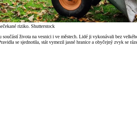
nečekané riziko.
Shutterstock
u součástí života na vesnici i ve městech. Lidé ji vykonávali bez velkého
Pravidla se sjednotila, stát vymezil jasné hranice a obyčejný zvyk se ráz