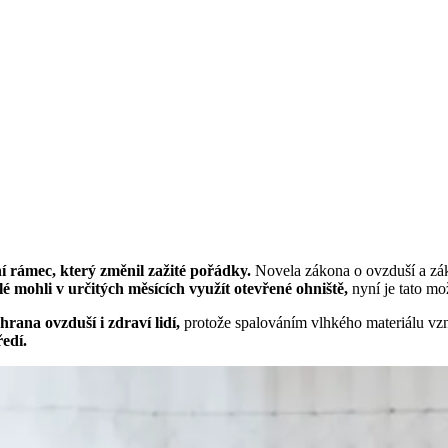
ní rámec, který změnil zažité pořádky.
Novela zákona o ovzduší a zá
lé mohli v určitých měsících využít otevřené ohniště,
nyní je tato mo
rana ovzduší i zdraví lidí,
protože spalováním vlhkého materiálu vzni
ředí.