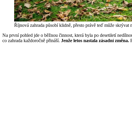
Říjnová zahrada působí klidně, přesto právě teď může skrývat 
Na první pohled jde o běžnou činnost, která byla po desetiletí nedílno
co zahrada každoročně přináší.
Jenže letos nastala zásadní změna.