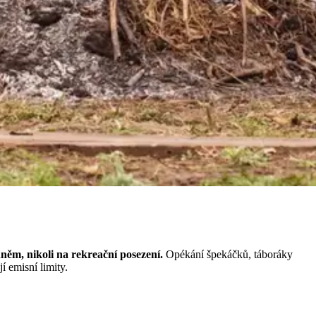
hněm, nikoli na rekreační posezení.
Opékání špekáčků, táboráky
í emisní limity.