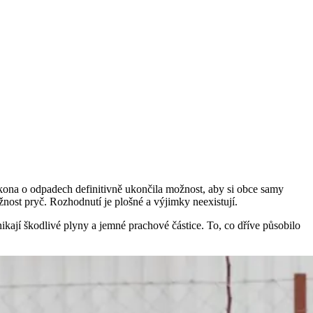
kona o odpadech definitivně ukončila možnost, aby si obce samy
žnost pryč. Rozhodnutí je plošné a výjimky neexistují.
kají škodlivé plyny a jemné prachové částice. To, co dříve působilo