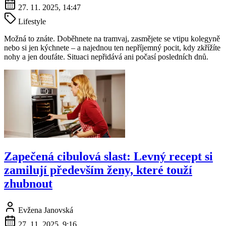
27. 11. 2025, 14:47
Lifestyle
Možná to znáte. Doběhnete na tramvaj, zasmějete se vtipu kolegyně
nebo si jen kýchnete – a najednou ten nepříjemný pocit, kdy zkřížíte
nohy a jen doufáte. Situaci nepřidává ani počasí posledních dnů.
Zapečená cibulová slast: Levný recept si
zamilují především ženy, které touží
zhubnout
Evžena Janovská
27. 11. 2025, 9:16