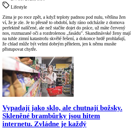
Lifestyle
Zima je po roce zpět, a když teploty padnou pod nulu, většina žen
ví, že je zle. Je to přesně to období, kdy ráno odcházíte z domova
perfektně nalíčené, ale než stačíte dojet do práce, už máte červený
nos, rozmazané oči a rozdrolenou „fasádu". Skandinávské ženy mají
na tuhle zimní katastrofu skvělé řešení, a dokonce hrdě prohlašují,
že chlad může být velmi dobrým přítelem, jen k němu musíte
přistupovat chytře.
Vypadají jako sklo, ale chutnají božsky.
Skleněné brambůrky jsou hitem
internetu. Zvládne je každý