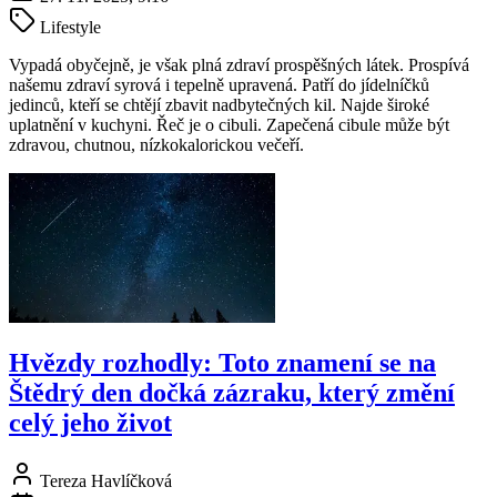
Lifestyle
Vypadá obyčejně, je však plná zdraví prospěšných látek. Prospívá
našemu zdraví syrová i tepelně upravená. Patří do jídelníčků
jedinců, kteří se chtějí zbavit nadbytečných kil. Najde široké
uplatnění v kuchyni. Řeč je o cibuli. Zapečená cibule může být
zdravou, chutnou, nízkokalorickou večeří.
Hvězdy rozhodly: Toto znamení se na
Štědrý den dočká zázraku, který změní
celý jeho život
Tereza Havlíčková