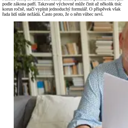
podle zákona patří. Takzvané výchovné může činit až několik tisíc
korun ročně, stačí vyplnit jednoduchý formulář. O příspěvek však
řada lidí stále nežádá. Často proto, že o něm vůbec neví.