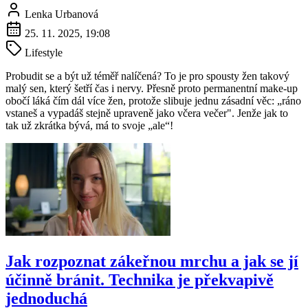
Lenka Urbanová
25. 11. 2025, 19:08
Lifestyle
Probudit se a být už téměř nalíčená? To je pro spousty žen takový
malý sen, který šetří čas i nervy. Přesně proto permanentní make-up
obočí láká čím dál více žen, protože slibuje jednu zásadní věc: „ráno
vstaneš a vypadáš stejně upraveně jako včera večer". Jenže jak to
tak už zkrátka bývá, má to svoje „ale“!
Jak rozpoznat zákeřnou mrchu a jak se jí
účinně bránit. Technika je překvapivě
jednoduchá