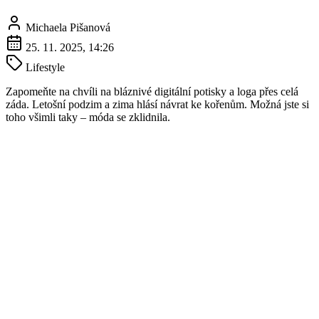
Michaela Pišanová
25. 11. 2025, 14:26
Lifestyle
Zapomeňte na chvíli na bláznivé digitální potisky a loga přes celá
záda. Letošní podzim a zima hlásí návrat ke kořenům. Možná jste si
toho všimli taky – móda se zklidnila.