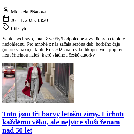
Michaela Pišanová
26. 11. 2025, 13:20
Lifestyle
Venku sychravo, tma už ve čtyři odpoledne a vyhlídky na teplo v
nedohlednu. Pro mnohé z nás začala sezóna dek, horkého čaje
(nebo svařáku) a knih. Rok 2025 nám v knihkupectvích připravil
neuvěřitelnou nálož, které vládnou české autorky.
Toto jsou tři barvy letošní zimy. Lichotí
každému věku, ale nejvíce sluší ženám
nad 50 let