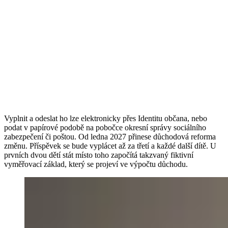
Vyplnit a odeslat ho lze elektronicky přes Identitu občana, nebo
podat v papírové podobě na pobočce okresní správy sociálního
zabezpečení či poštou. Od ledna 2027 přinese důchodová reforma
změnu. Příspěvek se bude vyplácet až za třetí a každé další dítě. U
prvních dvou dětí stát místo toho započítá takzvaný fiktivní
vyměřovací základ, který se projeví ve výpočtu důchodu.