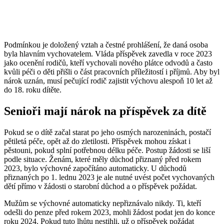
Podmínkou je doložený vztah a čestné prohlášení, že daná osoba
byla hlavním vychovatelem. Vláda příspěvek zavedla v roce 2023
jako ocenění rodičů, kteří vychovali nového plátce odvodů a často
kvůli péči o děti přišli o část pracovních příležitostí i příjmů. Aby byl
nárok uznán, musí pečující rodič zajistit výchovu alespoň 10 let až
do 18. roku dítěte.
Senioři mají nárok na příspěvek za dítě
Pokud se o dítě začal starat po jeho osmých narozeninách, postačí
pětiletá péče, opět až do zletilosti. Příspěvek mohou získat i
pěstouni, pokud splní potřebnou délku péče. Postup žádosti se liší
podle situace. Ženám, které měly důchod přiznaný před rokem
2023, bylo výchovné započítáno automaticky. U důchodů
přiznaných po 1. lednu 2023 je ale nutné uvést počet vychovaných
dětí přímo v žádosti o starobní důchod a o příspěvek požádat.
Mužům se výchovné automaticky nepřiznávalo nikdy. Ti, kteří
odešli do penze před rokem 2023, mohli žádost podat jen do konce
roku 2024. Pokud tuto lhůtu nestihli, už o příspěvek požádat