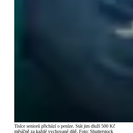
Tisíce seniorů přichází o peníze. Stát jim dluží 500 Kč
měsíčně za každé vychované dítě. Foto: Shutterstock