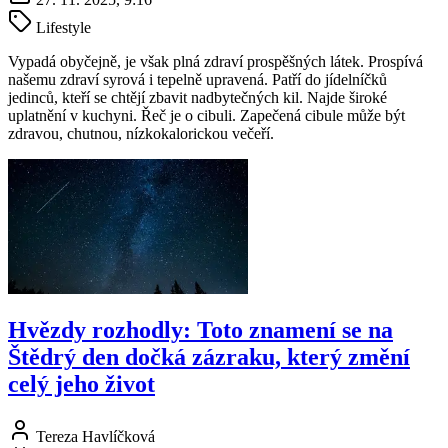
Lifestyle
Vypadá obyčejně, je však plná zdraví prospěšných látek. Prospívá
našemu zdraví syrová i tepelně upravená. Patří do jídelníčků
jedinců, kteří se chtějí zbavit nadbytečných kil. Najde široké
uplatnění v kuchyni. Řeč je o cibuli. Zapečená cibule může být
zdravou, chutnou, nízkokalorickou večeří.
Hvězdy rozhodly: Toto znamení se na
Štědrý den dočká zázraku, který změní
celý jeho život
Tereza Havlíčková