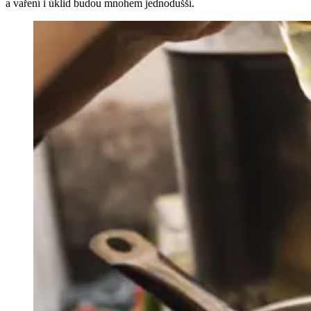
a vaření i úklid budou mnohem jednodušší.