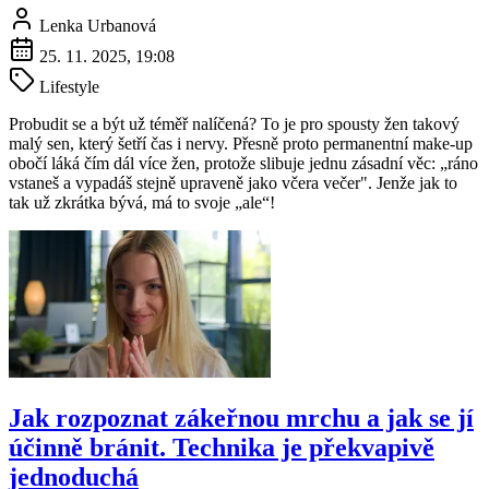
Lenka Urbanová
25. 11. 2025, 19:08
Lifestyle
Probudit se a být už téměř nalíčená? To je pro spousty žen takový
malý sen, který šetří čas i nervy. Přesně proto permanentní make-up
obočí láká čím dál více žen, protože slibuje jednu zásadní věc: „ráno
vstaneš a vypadáš stejně upraveně jako včera večer". Jenže jak to
tak už zkrátka bývá, má to svoje „ale“!
Jak rozpoznat zákeřnou mrchu a jak se jí
účinně bránit. Technika je překvapivě
jednoduchá