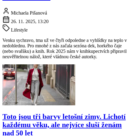
Michaela Pišanová
26. 11. 2025, 13:20
Lifestyle
Venku sychravo, tma už ve čtyři odpoledne a vyhlídky na teplo v
nedohlednu. Pro mnohé z nás začala sezóna dek, horkého čaje
(nebo svařáku) a knih. Rok 2025 nám v knihkupectvích připravil
neuvěřitelnou nálož, které vládnou české autorky.
Toto jsou tři barvy letošní zimy. Lichotí
každému věku, ale nejvíce sluší ženám
nad 50 let