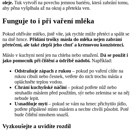
oleje.
Tuk vytvoří na povrchu jemnou bariéru, která zabrání tomu,
aby pěna vyšplhala až na okraj a přetekla ven.
Funguje to i při vaření mléka
Pokud ohříváte mléko, jistě víte, jak rychle může přetéct a spálit se
na dně hrnce.
Přidání trošky másla do mléka nejen zabrání
přetečení, ale také zlepší jeho chuť a krémovou konzistenci.
Máslo v kuchyni není jen na chleba nebo smažení.
Dá se použít i
jako pomocník při čištění a údržbě nádobí.
Například:
Odstraňuje zápach z rukou
– pokud po vaření cítíte na
rukou cibuli nebo česnek, vetřete do nich trochu másla a
opláchněte teplou vodou.
Chrání kuchyňské náčiní
– pokud potřete nůž nebo
struhadlo máslem před použitím, sýr nebo zelenina se na něj
nebude lepit.
Usnadňuje mytí
– pokud se vám na hrnec přichytilo jídlo,
potřete připálené místo máslem a nechte chvíli působit. Poté
bude čištění mnohem snazší.
Vyzkoušejte a uvidíte rozdíl