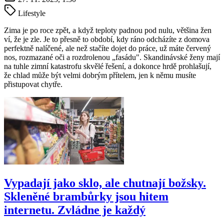
Lifestyle
Zima je po roce zpět, a když teploty padnou pod nulu, většina žen
ví, že je zle. Je to přesně to období, kdy ráno odcházíte z domova
perfektně nalíčené, ale než stačíte dojet do práce, už máte červený
nos, rozmazané oči a rozdrolenou „fasádu". Skandinávské ženy mají
na tuhle zimní katastrofu skvělé řešení, a dokonce hrdě prohlašují,
že chlad může být velmi dobrým přítelem, jen k němu musíte
přistupovat chytře.
Vypadají jako sklo, ale chutnají božsky.
Skleněné brambůrky jsou hitem
internetu. Zvládne je každý