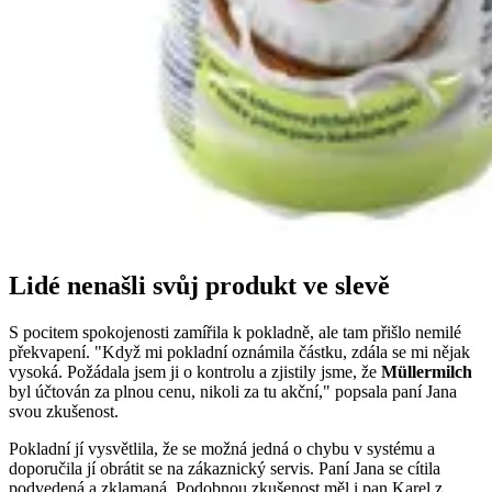
Lidé nenašli svůj produkt ve slevě
S pocitem spokojenosti zamířila k pokladně, ale tam přišlo nemilé
překvapení.​ "Když mi pokladní oznámila částku, zdála se mi nějak
vysoká. Požádala jsem ji o kontrolu a zjistily jsme, že
Müllermilch
byl účtován za plnou cenu, nikoli za tu akční," popsala paní Jana
svou zkušenost.
Pokladní jí vysvětlila, že se možná jedná o chybu v systému a
doporučila jí obrátit se na zákaznický servis. Paní Jana se cítila
podvedená a zklamaná. Podobnou zkušenost měl i pan Karel z