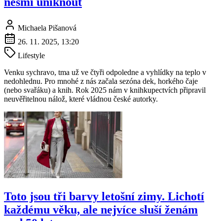
nesmí uniknout
Michaela Pišanová
26. 11. 2025, 13:20
Lifestyle
Venku sychravo, tma už ve čtyři odpoledne a vyhlídky na teplo v
nedohlednu. Pro mnohé z nás začala sezóna dek, horkého čaje
(nebo svařáku) a knih. Rok 2025 nám v knihkupectvích připravil
neuvěřitelnou nálož, které vládnou české autorky.
Toto jsou tři barvy letošní zimy. Lichotí
každému věku, ale nejvíce sluší ženám