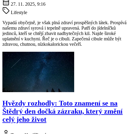
27. 11. 2025, 9:16
Lifestyle
Vypadá obyčejně, je však plná zdraví prospěšných látek. Prospívá
našemu zdraví syrová i tepelně upravená. Patří do jídelníčků
jedinců, kteří se chtějí zbavit nadbytečných kil. Najde široké
uplatnění v kuchyni. Řeč je o cibuli. Zapečená cibule může být
zdravou, chutnou, nízkokalorickou večeří.
Hvězdy rozhodly: Toto znamení se na
Štědrý den dočká zázraku, který změní
celý jeho život