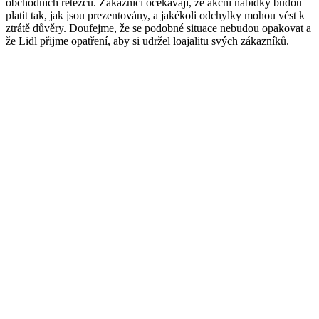
obchodních řetězců. Zákazníci očekávají, že akční nabídky budou
platit tak, jak jsou prezentovány, a jakékoli odchylky mohou vést k
ztrátě důvěry. Doufejme, že se podobné situace nebudou opakovat a
že Lidl přijme opatření, aby si udržel loajalitu svých zákazníků.