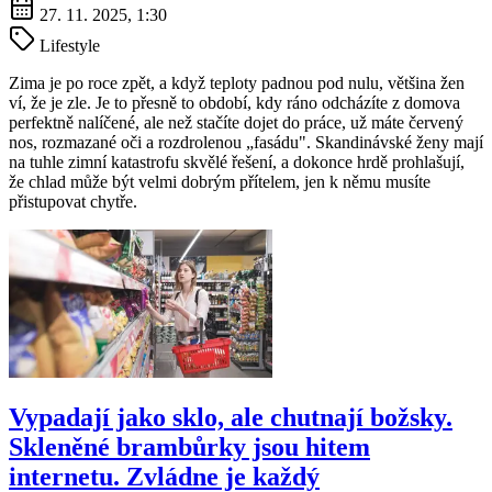
27. 11. 2025, 1:30
Lifestyle
Zima je po roce zpět, a když teploty padnou pod nulu, většina žen
ví, že je zle. Je to přesně to období, kdy ráno odcházíte z domova
perfektně nalíčené, ale než stačíte dojet do práce, už máte červený
nos, rozmazané oči a rozdrolenou „fasádu". Skandinávské ženy mají
na tuhle zimní katastrofu skvělé řešení, a dokonce hrdě prohlašují,
že chlad může být velmi dobrým přítelem, jen k němu musíte
přistupovat chytře.
Vypadají jako sklo, ale chutnají božsky.
Skleněné brambůrky jsou hitem
internetu. Zvládne je každý