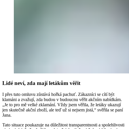
Lidé neví, zda mají letákům věřit
I přes tuto omluvu zůstává hořká pachuť. Zákazníci se cítí být
klamáni a zvažují, zda budou v budoucnu věřit akčním nabídkám.
„Je to pro mě velké zklamání. Vždy jsem věřila, že letáky ukazují
jen skutečně akční zboží, ale teď už si nejsem jistá,“ svěřila se paní
Jana.​
Tato situace poukazuje na důležitost transparentnosti a spolehlivosti