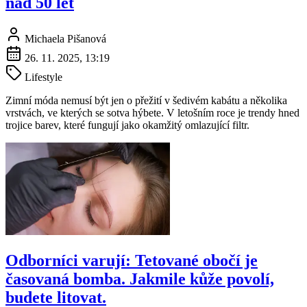
nad 50 let
Michaela Pišanová
26. 11. 2025, 13:19
Lifestyle
Zimní móda nemusí být jen o přežití v šedivém kabátu a několika
vrstvách, ve kterých se sotva hýbete. V letošním roce je trendy hned
trojice barev, které fungují jako okamžitý omlazující filtr.
Odborníci varují: Tetované obočí je
časovaná bomba. Jakmile kůže povolí,
budete litovat.