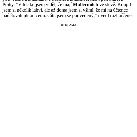
Prahy. "V letáku jsem viděl, že mají
Müllermilch
ve slevě. Koupil
jsem si několik lahví, ale až doma jsem si všiml, že mi na účtence
naúčtovali plnou cenu. Cítil jsem se podvedený," uvedl rozhořčeně.​