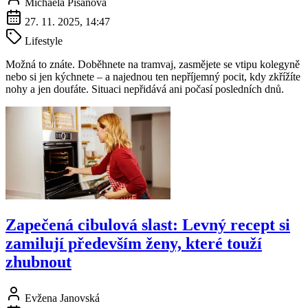
Michaela Pišanová
27. 11. 2025, 14:47
Lifestyle
Možná to znáte. Doběhnete na tramvaj, zasmějete se vtipu kolegyně
nebo si jen kýchnete – a najednou ten nepříjemný pocit, kdy zkřížíte
nohy a jen doufáte. Situaci nepřidává ani počasí posledních dnů.
Zapečená cibulová slast: Levný recept si
zamilují především ženy, které touží
zhubnout
Evžena Janovská