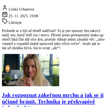
Lenka Urbanová
25. 11. 2025, 19:08
Lifestyle
Probudit se a být už téměř nalíčená? To je pro spousty žen takový
malý sen, který šetří čas i nervy. Přesně proto permanentní make-up
obočí láká čím dál více žen, protože slibuje jednu zásadní věc: „ráno
vstaneš a vypadáš stejně upraveně jako včera večer". Jenže jak to
tak už zkrátka bývá, má to svoje „ale“!
Jak rozpoznat zákeřnou mrchu a jak se jí
účinně bránit. Technika je překvapivě