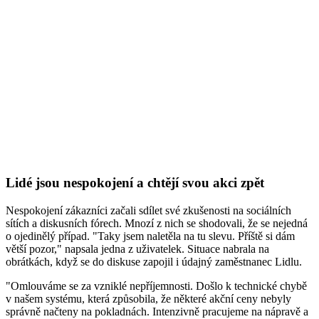
Lidé jsou nespokojení a chtějí svou akci zpět
Nespokojení zákazníci začali sdílet své zkušenosti na sociálních
sítích a diskusních fórech. Mnozí z nich se shodovali, že se nejedná
o ojedinělý případ. "Taky jsem naletěla na tu slevu. Příště si dám
větší pozor," napsala jedna z uživatelek. Situace nabrala na
obrátkách, když se do diskuse zapojil i údajný zaměstnanec Lidlu.
"Omlouváme se za vzniklé nepříjemnosti. Došlo k technické chybě
v našem systému, která způsobila, že některé akční ceny nebyly
správně načteny na pokladnách. Intenzivně pracujeme na nápravě a