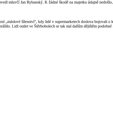
vedl mluvčí Jan Rybanský. K žádné škodě na majetku údajně nedošlo, al
dární „máslové šílenství“, kdy lidé v supermarketech doslova bojovali o
rášilo. Lidl outlet ve Štěrboholech se tak stal dalším dějištěm podobné