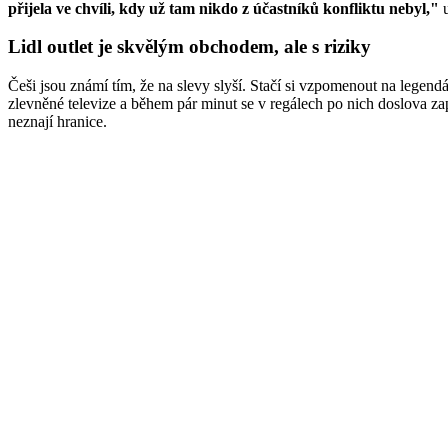
přijela ve chvíli, kdy už tam nikdo z účastníků konfliktu nebyl,"
u
Lidl outlet je skvělým obchodem, ale s riziky
Češi jsou známí tím, že na slevy slyší. Stačí si vzpomenout na legen
zlevněné televize a během pár minut se v regálech po nich doslova zap
neznají hranice.