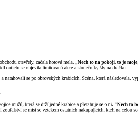
obchodu otevřely, začala hotová mela.
„Nech to na pokoji, to je moje
dl outletu se objevila limitovaná akce a slunečníky šly na dračku.
dé a natahovali se po obrovských krabicích. Scéna, která následovala, vy
k
dvojice mužů, která se drží jedné krabice a přetahuje se o ni.
"Nech to be
í zoufalství se mísí se vztekem ostatních nakupujících, kteří na celou sc