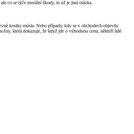
e co se týče morální škody, to už je jiná otázka.
 levné kostky másla. Nebo případy, kdy se v obchodech objevily
 scény, která dokazuje, že když jde o výhodnou cenu, někteří lidé