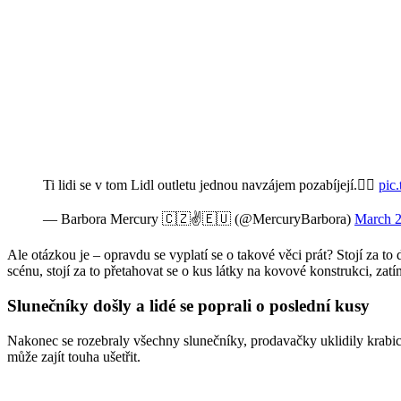
Ti lidi se v tom Lidl outletu jednou navzájem pozabíjejí.🤦‍♀️
pic
— Barbora Mercury 🇨🇿✌️🇪🇺 (@MercuryBarbora)
March 2
Ale otázkou je – opravdu se vyplatí se o takové věci prát? Stojí za to
scénu, stojí za to přetahovat se o kus látky na kovové konstrukci, zatí
Slunečníky došly a lidé se poprali o poslední kusy
Nakonec se rozebraly všechny slunečníky, prodavačky uklidily krabice 
může zajít touha ušetřit.