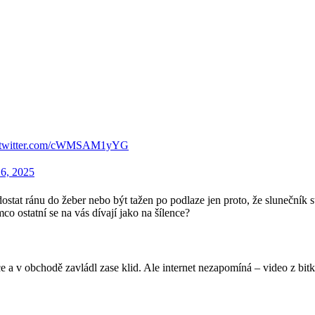
.twitter.com/cWMSAM1yYG
6, 2025
 dostat ránu do žeber nebo být tažen po podlaze jen proto, že slunečník
mco ostatní se na vás dívají jako na šílence?
a v obchodě zavládl zase klid. Ale internet nezapomíná – video z bitky v