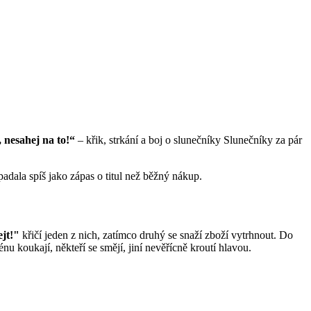
, nesahej na to!“
– křik, strkání a boj o slunečníky Slunečníky za pár
padala spíš jako zápas o titul než běžný nákup.
jt!"
křičí jeden z nich, zatímco druhý se snaží zboží vytrhnout. Do
énu koukají, někteří se smějí, jiní nevěřícně kroutí hlavou.