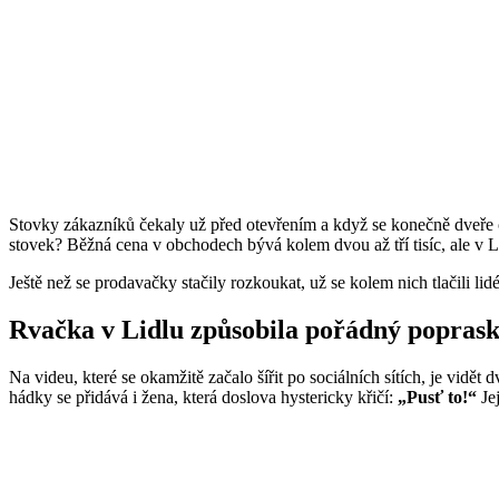
Stovky zákazníků čekaly už před otevřením a když se konečně dveře 
stovek? Běžná cena v obchodech bývá kolem dvou až tří tisíc, ale v Li
Ještě než se prodavačky stačily rozkoukat, už se kolem nich tlačili li
Rvačka v Lidlu způsobila pořádný popras
Na videu, které se okamžitě začalo šířit po sociálních sítích, je vidět 
hádky se přidává i žena, která doslova hystericky křičí:
„Pusť to!“
Jej