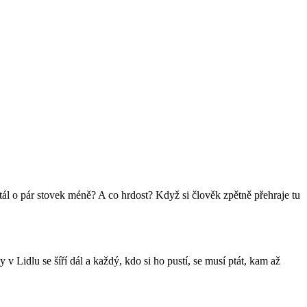
 stál o pár stovek méně? A co hrdost? Když si člověk zpětně přehraje tu
 Lidlu se šíří dál a každý, kdo si ho pustí, se musí ptát, kam až