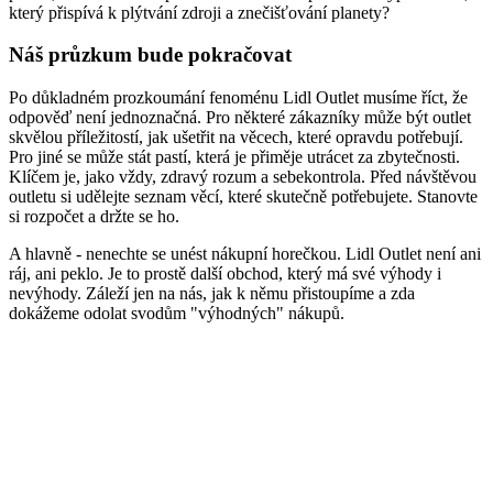
který přispívá k plýtvání zdroji a znečišťování planety?
Náš průzkum bude pokračovat
Po důkladném prozkoumání fenoménu Lidl Outlet musíme říct, že
odpověď není jednoznačná. Pro některé zákazníky může být outlet
skvělou příležitostí, jak ušetřit na věcech, které opravdu potřebují.
Pro jiné se může stát pastí, která je přiměje utrácet za zbytečnosti.
Klíčem je, jako vždy, zdravý rozum a sebekontrola. Před návštěvou
outletu si udělejte seznam věcí, které skutečně potřebujete. Stanovte
si rozpočet a držte se ho.
A hlavně - nenechte se unést nákupní horečkou. Lidl Outlet není ani
ráj, ani peklo. Je to prostě další obchod, který má své výhody i
nevýhody. Záleží jen na nás, jak k němu přistoupíme a zda
dokážeme odolat svodům "výhodných" nákupů.