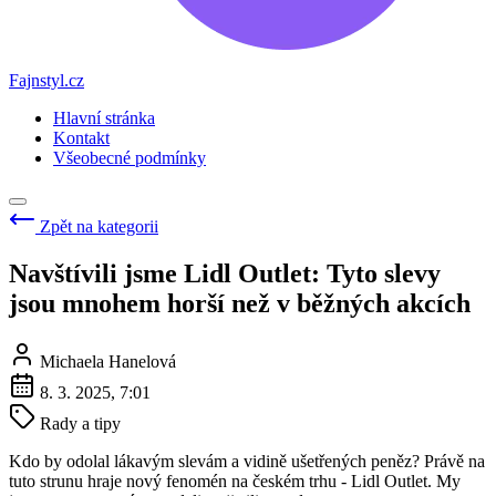
Fajnstyl.cz
Hlavní stránka
Kontakt
Všeobecné podmínky
Zpět na kategorii
Navštívili jsme Lidl Outlet: Tyto slevy
jsou mnohem horší než v běžných akcích
Michaela Hanelová
8. 3. 2025, 7:01
Rady a tipy
Kdo by odolal lákavým slevám a vidině ušetřených peněz? Právě na
tuto strunu hraje nový fenomén na českém trhu - Lidl Outlet. My