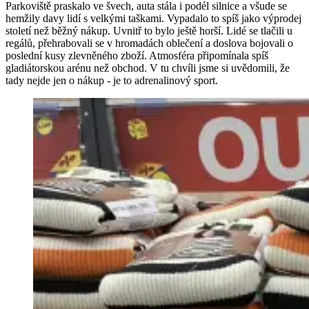
Parkoviště praskalo ve švech, auta stála i podél silnice a všude se
hemžily davy lidí s velkými taškami. Vypadalo to spíš jako výprodej
století než běžný nákup. Uvnitř to bylo ještě horší. Lidé se tlačili u
regálů, přehrabovali se v hromadách oblečení a doslova bojovali o
poslední kusy zlevněného zboží. Atmosféra připomínala spíš
gladiátorskou arénu než obchod. V tu chvíli jsme si uvědomili, že
tady nejde jen o nákup - je to adrenalinový sport.