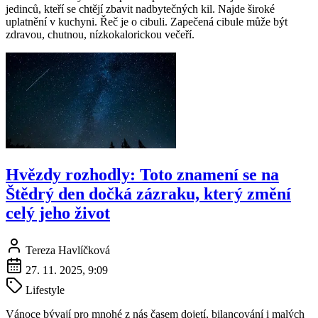
jedinců, kteří se chtějí zbavit nadbytečných kil. Najde široké
uplatnění v kuchyni. Řeč je o cibuli. Zapečená cibule může být
zdravou, chutnou, nízkokalorickou večeří.
Hvězdy rozhodly: Toto znamení se na
Štědrý den dočká zázraku, který změní
celý jeho život
Tereza Havlíčková
27. 11. 2025, 9:09
Lifestyle
Vánoce bývají pro mnohé z nás časem dojetí, bilancování i malých