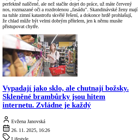
perfektně nalíčené, ale než stačíte dojet do práce, už máte červený
nos, rozmazané oči a rozdrolenou „fasádu". Skandinávské ženy mají
na tuhle zimní katastrofu skvělé řešení, a dokonce hrdě prohlašují,
že chlad může být velmi dobrým přítelem, jen k němu musíte
přistupovat chytře.
Vypadají jako sklo, ale chutnají božsky.
Skleněné brambůrky jsou hitem
internetu. Zvládne je každý
Evžena Janovská
26. 11. 2025, 16:26
Lifestyle