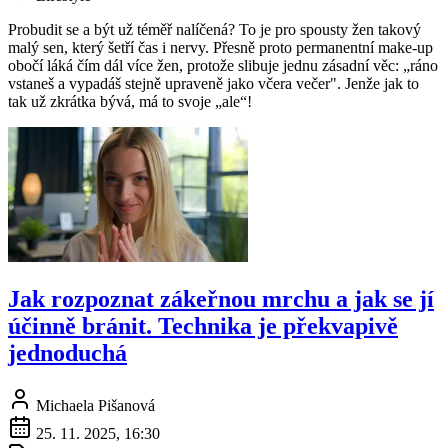
Probudit se a být už téměř nalíčená? To je pro spousty žen takový
malý sen, který šetří čas i nervy. Přesně proto permanentní make-up
obočí láká čím dál více žen, protože slibuje jednu zásadní věc: „ráno
vstaneš a vypadáš stejně upraveně jako včera večer". Jenže jak to
tak už zkrátka bývá, má to svoje „ale“!
Jak rozpoznat zákeřnou mrchu a jak se jí
účinně bránit. Technika je překvapivě
jednoduchá
Michaela Pišanová
25. 11. 2025, 16:30