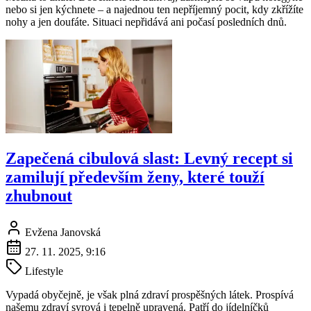
nebo si jen kýchnete – a najednou ten nepříjemný pocit, kdy zkřížíte
nohy a jen doufáte. Situaci nepřidává ani počasí posledních dnů.
Zapečená cibulová slast: Levný recept si
zamilují především ženy, které touží
zhubnout
Evžena Janovská
27. 11. 2025, 9:16
Lifestyle
Vypadá obyčejně, je však plná zdraví prospěšných látek. Prospívá
našemu zdraví syrová i tepelně upravená. Patří do jídelníčků