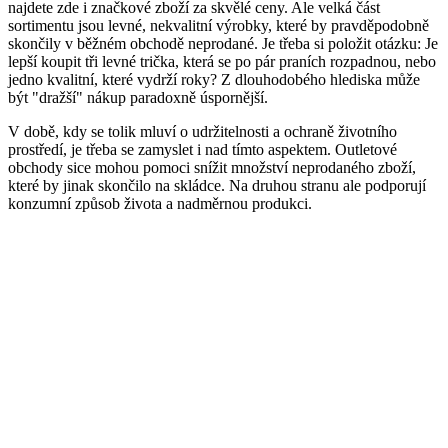
najdete zde i značkové zboží za skvělé ceny. Ale velká část
sortimentu jsou levné, nekvalitní výrobky, které by pravděpodobně
skončily v běžném obchodě neprodané. Je třeba si položit otázku: Je
lepší koupit tři levné trička, která se po pár praních rozpadnou, nebo
jedno kvalitní, které vydrží roky? Z dlouhodobého hlediska může
být "dražší" nákup paradoxně úspornější.
V době, kdy se tolik mluví o udržitelnosti a ochraně životního
prostředí, je třeba se zamyslet i nad tímto aspektem. Outletové
obchody sice mohou pomoci snížit množství neprodaného zboží,
které by jinak skončilo na skládce. Na druhou stranu ale podporují
konzumní způsob života a nadměrnou produkci.