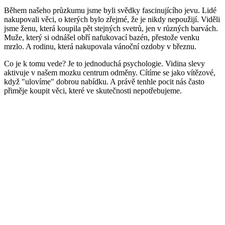
Během našeho průzkumu jsme byli svědky fascinujícího jevu. Lidé
nakupovali věci, o kterých bylo zřejmé, že je nikdy nepoužijí. Viděli
jsme ženu, která koupila pět stejných svetrů, jen v různých barvách.
Muže, který si odnášel obří nafukovací bazén, přestože venku
mrzlo. A rodinu, která nakupovala vánoční ozdoby v březnu.
Co je k tomu vede? Je to jednoduchá psychologie. Vidina slevy
aktivuje v našem mozku centrum odměny. Cítíme se jako vítězové,
když "ulovíme" dobrou nabídku. A právě tenhle pocit nás často
přiměje koupit věci, které ve skutečnosti nepotřebujeme.