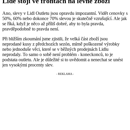
Lidé stojí ve frontách na levné zboží
Ano, slevy v Lidl Outletu jsou opravdu impozantní. Vidět cenovky s
50%, 60% nebo dokonce 70% slevou je skutečně vzrušující. Ale jak
se říká, když je něco až příliš dobré, aby to byla pravda,
pravděpodobně to pravda není.
Při bližším zkoumání jsme zjistili, že velká část zboží jsou
neprodané kusy z předchozích sezón, mírně poškozené výrobky
nebo jednoduše věci, které se v běžných prodejnách Lidlu
neprodaly. To samo o sobě není problém - koneckonců, to je
podstata outletu. Ale je důležité si to uvědomit a nenechat se unést
jen vysokými procenty slev.