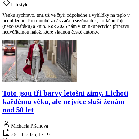
Lifestyle
Venku sychravo, tma už ve čtyři odpoledne a vyhlídky na teplo v
nedohlednu. Pro mnohé z nás začala sezóna dek, horkého čaje
(nebo svařáku) a knih. Rok 2025 nám v knihkupectvích připravil
neuvěřitelnou nálož, které vládnou české autorky.
Toto jsou tři barvy letošní zimy. Lichotí
každému věku, ale nejvíce sluší ženám
nad 50 let
Michaela Pišanová
26. 11. 2025, 13:19