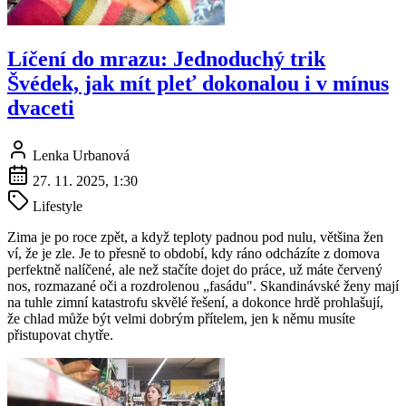
Líčení do mrazu: Jednoduchý trik
Švédek, jak mít pleť dokonalou i v mínus
dvaceti
Lenka Urbanová
27. 11. 2025, 1:30
Lifestyle
Zima je po roce zpět, a když teploty padnou pod nulu, většina žen
ví, že je zle. Je to přesně to období, kdy ráno odcházíte z domova
perfektně nalíčené, ale než stačíte dojet do práce, už máte červený
nos, rozmazané oči a rozdrolenou „fasádu". Skandinávské ženy mají
na tuhle zimní katastrofu skvělé řešení, a dokonce hrdě prohlašují,
že chlad může být velmi dobrým přítelem, jen k němu musíte
přistupovat chytře.