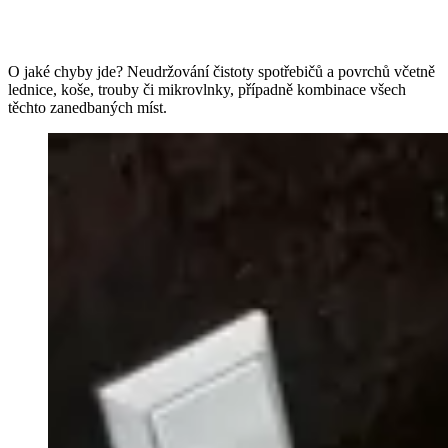
O jaké chyby jde? Neudržování čistoty spotřebičů a povrchů včetně
lednice, koše, trouby či mikrovlnky, případně kombinace všech
těchto zanedbaných míst.