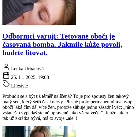
Odborníci varují: Tetované obočí je
časovaná bomba. Jakmile kůže povolí,
budete litovat.
Lenka Urbanová
25. 11. 2025, 19:08
Lifestyle
Probudit se a být už téměř nalíčená? To je pro spousty žen takový
malý sen, který šetří čas i nervy. Přesně proto permanentní make-up
obočí láká čím dál více žen, protože slibuje jednu zásadní věc: „ráno
vstaneš a vypadáš stejně upraveně jako včera večer". Jenže jak to
tak už zkrátka bývá, má to svoje „ale“!