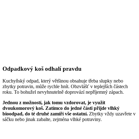
Odpadkový koš odhalí pravdu
Kuchyňský odpad, který většinou obsahuje třeba slupky nebo
zbytky potravin, může rychle hnít. Obzvlášť v teplejších částech
roku. To bohužel nevyhnutelně doprovází nepříjemný zápach.
Jednou z možností, jak tomu vzdorovat, je využít
dvoukomorový koš. Zatímco do jedné části přijde vlhký
bioodpad, do té druhé zamíří vše ostatní.
Zbytky vždy uzavřete v
sáčku nebo jinak zabalte, zejména vlhké potraviny.