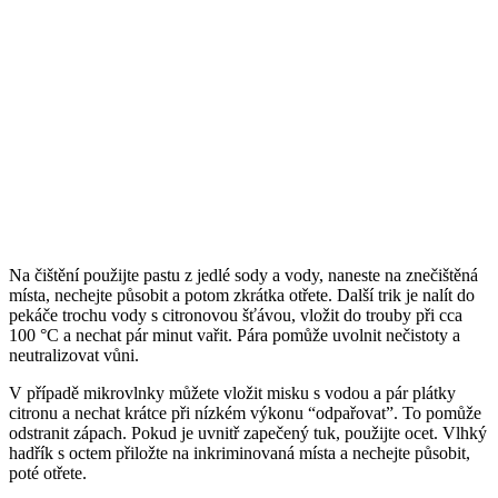
Na čištění použijte pastu z jedlé sody a vody, naneste na znečištěná
místa, nechejte působit a potom zkrátka otřete. Další trik je nalít do
pekáče trochu vody s citronovou šťávou, vložit do trouby při cca
100 °C a nechat pár minut vařit. Pára pomůže uvolnit nečistoty a
neutralizovat vůni.
V případě mikrovlnky můžete vložit misku s vodou a pár plátky
citronu a nechat krátce při nízkém výkonu “odpařovat”. To pomůže
odstranit zápach. Pokud je uvnitř zapečený tuk, použijte ocet. Vlhký
hadřík s octem přiložte na inkriminovaná místa a nechejte působit,
poté otřete.