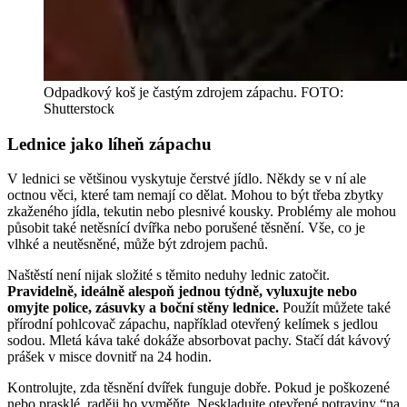
Odpadkový koš je častým zdrojem zápachu. FOTO:
Shutterstock
Lednice jako líheň zápachu
V lednici se většinou vyskytuje čerstvé jídlo. Někdy se v ní ale
octnou věci, které tam nemají co dělat. Mohou to být třeba zbytky
zkaženého jídla, tekutin nebo plesnivé kousky. Problémy ale mohou
působit také netěsnící dvířka nebo porušené těsnění. Vše, co je
vlhké a neutěsněné, může být zdrojem pachů.
Naštěstí není nijak složité s těmito neduhy lednic zatočit.
Pravidelně, ideálně alespoň jednou týdně, vyluxujte nebo
omyjte police, zásuvky a boční stěny lednice.
Použít můžete také
přírodní pohlcovač zápachu, například otevřený kelímek s jedlou
sodou. Mletá káva také dokáže absorbovat pachy. Stačí dát kávový
prášek v misce dovnitř na 24 hodin.
Kontrolujte, zda těsnění dvířek funguje dobře. Pokud je poškozené
nebo prasklé, raději ho vyměňte. Neskladujte otevřené potraviny “na