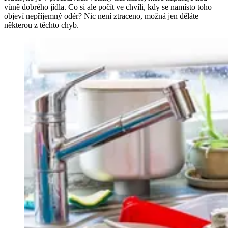
vůně dobrého jídla. Co si ale počít ve chvíli, kdy se namísto toho
objeví nepříjemný odér? Nic není ztraceno, možná jen děláte
některou z těchto chyb.