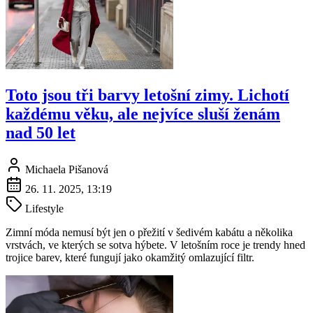
Toto jsou tři barvy letošní zimy. Lichotí
každému věku, ale nejvíce sluší ženám
nad 50 let
Michaela Pišanová
26. 11. 2025, 13:19
Lifestyle
Zimní móda nemusí být jen o přežití v šedivém kabátu a několika
vrstvách, ve kterých se sotva hýbete. V letošním roce je trendy hned
trojice barev, které fungují jako okamžitý omlazující filtr.