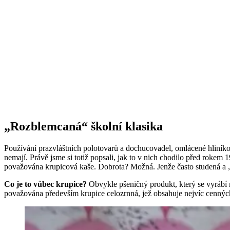
„Rozblemcaná“ školní klasika
Používání prazvláštních polotovarů a dochucovadel, omlácené hliníkov
nemají. Právě jsme si totiž popsali, jak to v nich chodilo před rokem 
považována krupicová kaše. Dobrota? Možná. Jenže často studená a 
Co je to vůbec krupice?
Obvykle pšeničný produkt, který se vyrábí 
považována především krupice celozrnná, jež obsahuje nejvíc cenných