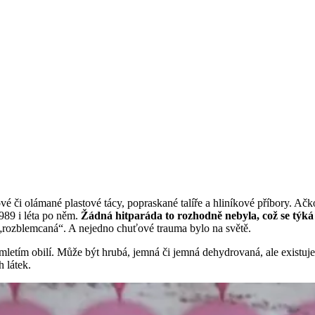
é či olámané plastové tácy, popraskané talíře a hliníkové příbory. Ačk
1989 i léta po něm.
Žádná hitparáda to rozhodně nebyla, což se týk
„rozblemcaná“. A nejedno chuťové trauma bylo na světě.
mletím obilí. Může být hrubá, jemná či jemná dehydrovaná, ale existuje
 látek.