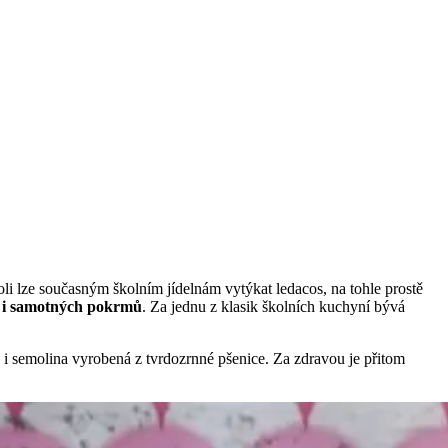
oli lze současným školním jídelnám vytýkat ledacos, na tohle prostě
á i samotných pokrmů
. Za jednu z klasik školních kuchyní bývá
 i semolina vyrobená z tvrdozrnné pšenice. Za zdravou je přitom