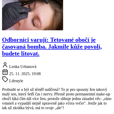
Odborníci varují: Tetované obočí je
časovaná bomba. Jakmile kůže povolí,
budete litovat.
Lenka Urbanová
25. 11. 2025, 19:08
Lifestyle
Probudit se a být už téměř nalíčená? To je pro spousty žen takový
malý sen, který šetří čas i nervy. Přesně proto permanentní make-up
obočí láká čím dál více žen, protože slibuje jednu zásadní věc: „ráno
vstaneš a vypadáš stejně upraveně jako včera večer". Jenže jak to
tak už zkrátka bývá, má to svoje „ale“!