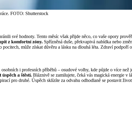
práce. FOTO: Shutterstock
ránili své hodnoty. Tento měsíc však přijde něco, co vaše opory prověří.
pit z komfortní zóny.
Spřízněná duše, překvapivá nabídka nebo změna
 pocitech, může získat důvěru a lásku na dlouhá léta. Zdraví podpoří o
osobních i profesních příběhů – osudové volby, kde půjde o více než j
 úspěch a štěstí.
Bláznivě se zamilujete, čeká vás magická energie v l
pirací pro druhé. Úspěch sklízíte za odvahu odhodlaně se postavit životu 