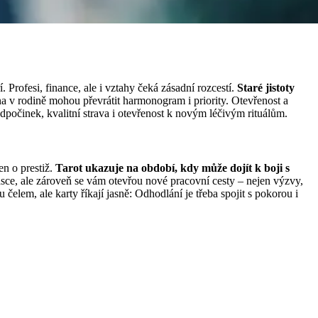
 Profesi, finance, ale i vztahy čeká zásadní rozcestí.
Staré jistoty
 v rodině mohou převrátit harmonogram i priority. Otevřenost a
dpočinek, kvalitní strava i otevřenost k novým léčivým rituálům.
en o prestiž.
Tarot ukazuje na období, kdy může dojít k boji s
ásce, ale zároveň se vám otevřou nové pracovní cesty – nejen výzvy,
čelem, ale karty říkají jasně: Odhodlání je třeba spojit s pokorou i