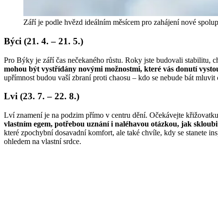
Září je podle hvězd ideálním měsícem pro zahájení nové spolu
Býci (21. 4. – 21. 5.)
Pro Býky je září čas nečekaného růstu. Roky jste budovali stabilitu, ch
mohou být vystřídány novými možnostmi, které vás donutí vystou
upřímnost budou vaší zbraní proti chaosu – kdo se nebude bát mluvit o
Lvi (23. 7. – 22. 8.)
Lví znamení je na podzim přímo v centru dění. Očekávejte křižovatku 
vlastním egem, potřebou uznání i naléhavou otázkou, jak skloubit
které zpochybní dosavadní komfort, ale také chvíle, kdy se stanete ins
ohledem na vlastní srdce.