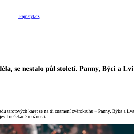
Fajnstyl.cz
ěla, se nestalo půl století. Panny, Býci a Lv
kladu tarotových karet se na tři znamení zvěrokruhu – Panny, Býka a Lva
bjevit nečekané možnosti.