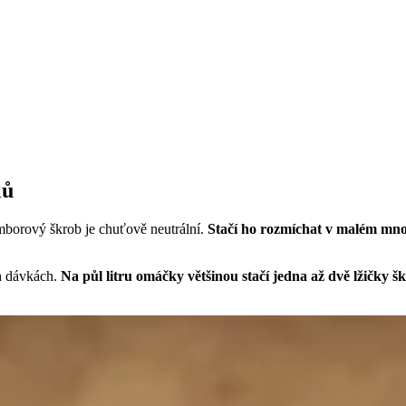
lů
borový škrob je chuťově neutrální.
Stačí ho rozmíchat v malém mno
ch dávkách.
Na půl litru omáčky většinou stačí jedna až dvě lžičky 