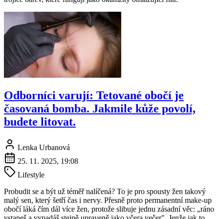
Odborníci varují: Tetované obočí je
časovaná bomba. Jakmile kůže povolí,
budete litovat.
Lenka Urbanová
25. 11. 2025, 19:08
Lifestyle
Probudit se a být už téměř nalíčená? To je pro spousty žen takový
malý sen, který šetří čas i nervy. Přesně proto permanentní make-up
obočí láká čím dál více žen, protože slibuje jednu zásadní věc: „ráno
vstaneš a vypadáš stejně upraveně jako včera večer". Jenže jak to