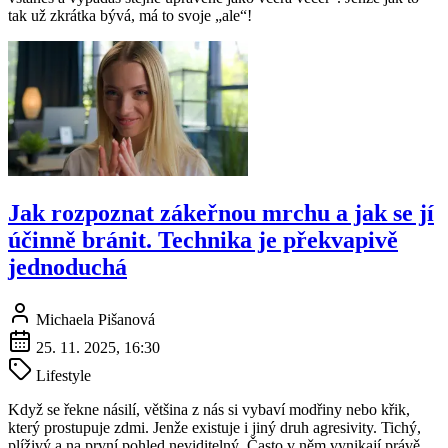
tak už zkrátka bývá, má to svoje „ale“!
Jak rozpoznat zákeřnou mrchu a jak se jí
účinně bránit. Technika je překvapivě
jednoduchá
Michaela Pišanová
25. 11. 2025, 16:30
Lifestyle
Když se řekne násilí, většina z nás si vybaví modřiny nebo křik,
který prostupuje zdmi. Jenže existuje i jiný druh agresivity. Tichý,
plíživý a na první pohled neviditelný. Často v něm vynikají právě