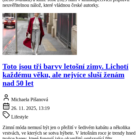
neuvěřitelnou nálož, které vládnou české autorky.
Toto jsou tři barvy letošní zimy. Lichotí
každému věku, ale nejvíce sluší ženám
nad 50 let
Michaela Pišanová
26. 11. 2025, 13:19
Lifestyle
Zimní móda nemusí být jen o přežití v šedivém kabátu a několika
vrstvách, ve kterých se sotva hýbete. V letošním roce je trendy hned
trojice barev, které fungují jako okamžitý omlazující filtr.