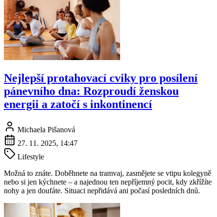
Nejlepší protahovací cviky pro posílení
pánevního dna: Rozproudí ženskou
energii a zatočí s inkontinencí
Michaela Pišanová
27. 11. 2025, 14:47
Lifestyle
Možná to znáte. Doběhnete na tramvaj, zasmějete se vtipu kolegyně
nebo si jen kýchnete – a najednou ten nepříjemný pocit, kdy zkřížíte
nohy a jen doufáte. Situaci nepřidává ani počasí posledních dnů.