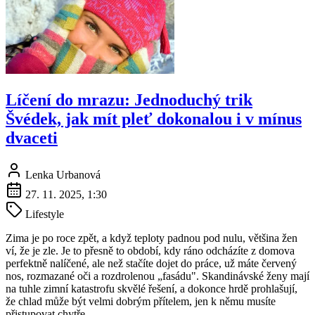
Líčení do mrazu: Jednoduchý trik
Švédek, jak mít pleť dokonalou i v mínus
dvaceti
Lenka Urbanová
27. 11. 2025, 1:30
Lifestyle
Zima je po roce zpět, a když teploty padnou pod nulu, většina žen
ví, že je zle. Je to přesně to období, kdy ráno odcházíte z domova
perfektně nalíčené, ale než stačíte dojet do práce, už máte červený
nos, rozmazané oči a rozdrolenou „fasádu". Skandinávské ženy mají
na tuhle zimní katastrofu skvělé řešení, a dokonce hrdě prohlašují,
že chlad může být velmi dobrým přítelem, jen k němu musíte
přistupovat chytře.