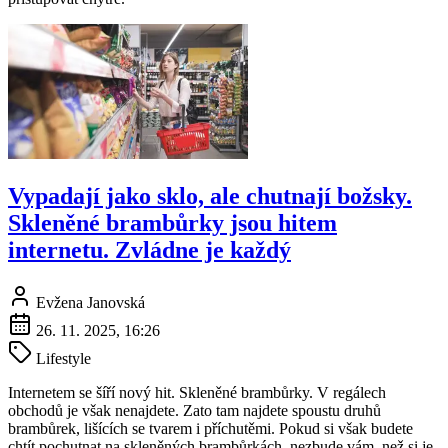
Vypadají jako sklo, ale chutnají božsky.
Skleněné brambůrky jsou hitem
internetu. Zvládne je každý
Evžena Janovská
26. 11. 2025, 16:26
Lifestyle
Internetem se šíří nový hit. Skleněné brambůrky. V regálech
obchodů je však nenajdete. Zato tam najdete spoustu druhů
brambůrek, lišících se tvarem i příchutěmi. Pokud si však budete
chtít pochutnat na skleněných brambůrkách, nezbude vám, než si je