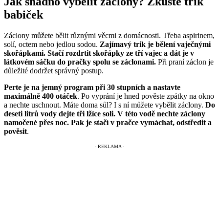
Jak snadno vybělit záclony? Zkuste trik
babiček
Záclony můžete bělit různými věcmi z domácnosti. Třeba aspirinem,
solí, octem nebo jedlou sodou.
Zajímavý trik je bělení vaječnými
skořápkami. Stačí rozdrtit skořápky ze tří vajec a dát je v
látkovém sáčku do pračky spolu se záclonami.
Při praní záclon je
důležité dodržet správný postup.
Perte je na jemný program při 30 stupních a nastavte
maximálně 400 otáček
. Po vyprání je hned pověste zpátky na okno
a nechte uschnout. Máte doma sůl? I s ní můžete vybělit záclony.
Do
deseti litrů vody dejte tři lžíce soli. V této vodě nechte záclony
namočené přes noc. Pak je stačí v pračce vymáchat, odstředit a
pověsit
.