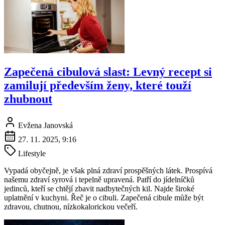
Zapečená cibulová slast: Levný recept si
zamilují především ženy, které touží
zhubnout
Evžena Janovská
27. 11. 2025, 9:16
Lifestyle
Vypadá obyčejně, je však plná zdraví prospěšných látek. Prospívá
našemu zdraví syrová i tepelně upravená. Patří do jídelníčků
jedinců, kteří se chtějí zbavit nadbytečných kil. Najde široké
uplatnění v kuchyni. Řeč je o cibuli. Zapečená cibule může být
zdravou, chutnou, nízkokalorickou večeří.