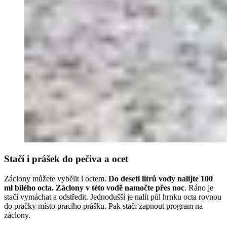
Stačí i prášek do pečiva a ocet
Záclony můžete vybělit i octem.
Do deseti litrů vody nalijte 100
ml bílého octa. Záclony v této vodě namočte přes noc
. Ráno je
stačí vymáchat a odstředit. Jednodušší je nalít půl hrnku octa rovnou
do pračky místo pracího prášku. Pak stačí zapnout program na
záclony.