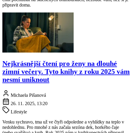
připravit doma.
Nejkrásnější čtení pro ženy na dlouhé
zimní večery. Tyto knihy z roku 2025 vám
nesmí uniknout
Michaela Pišanová
26. 11. 2025, 13:20
Lifestyle
Venku sychravo, tma už ve čtyři odpoledne a vyhlídky na teplo v
nedohlednu. Pro mnohé z nás začala sezóna dek, horkého čaje
(nebo svařáku) a knih. Rok 2025 nám v knihkupectvích připravil