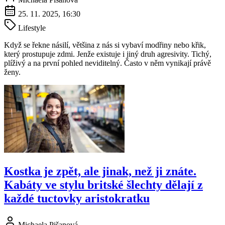
25. 11. 2025, 16:30
Lifestyle
Když se řekne násilí, většina z nás si vybaví modřiny nebo křik,
který prostupuje zdmi. Jenže existuje i jiný druh agresivity. Tichý,
plíživý a na první pohled neviditelný. Často v něm vynikají právě
ženy.
Kostka je zpět, ale jinak, než ji znáte.
Kabáty ve stylu britské šlechty dělají z
každé tuctovky aristokratku
Michaela Pišanová