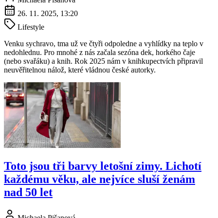
26. 11. 2025, 13:20
Lifestyle
Venku sychravo, tma už ve čtyři odpoledne a vyhlídky na teplo v
nedohlednu. Pro mnohé z nás začala sezóna dek, horkého čaje
(nebo svařáku) a knih. Rok 2025 nám v knihkupectvích připravil
neuvěřitelnou nálož, které vládnou české autorky.
Toto jsou tři barvy letošní zimy. Lichotí
každému věku, ale nejvíce sluší ženám
nad 50 let
Michaela Pišanová