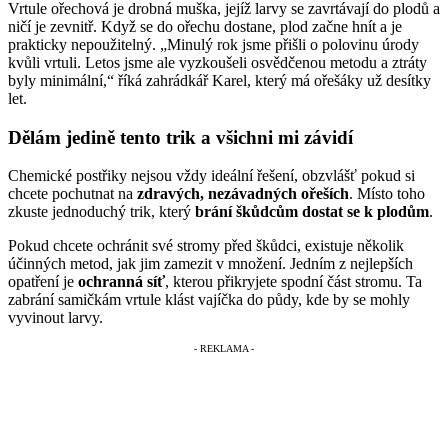
Vrtule ořechová je drobná muška, jejíž larvy se zavrtávají do plodů a
ničí je zevnitř. Když se do ořechu dostane, plod začne hnít a je
prakticky nepoužitelný. „Minulý rok jsme přišli o polovinu úrody
kvůli vrtuli. Letos jsme ale vyzkoušeli osvědčenou metodu a ztráty
byly minimální,“ říká zahrádkář Karel, který má ořešáky už desítky
let.
Dělám jedině tento trik a všichni mi závidí
Chemické postřiky nejsou vždy ideální řešení, obzvlášť pokud si
chcete pochutnat na
zdravých, nezávadných ořeších
. Místo toho
zkuste jednoduchý trik, který
brání škůdcům dostat se k plodům
.
Pokud chcete ochránit své stromy před škůdci, existuje několik
účinných metod, jak jim zamezit v množení. Jedním z nejlepších
opatření je
ochranná síť
, kterou přikryjete spodní část stromu. Ta
zabrání samičkám vrtule klást vajíčka do půdy, kde by se mohly
vyvinout larvy.