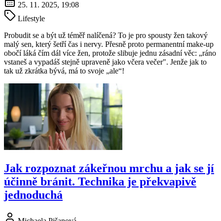
25. 11. 2025, 19:08
Lifestyle
Probudit se a být už téměř nalíčená? To je pro spousty žen takový
malý sen, který šetří čas i nervy. Přesně proto permanentní make-up
obočí láká čím dál více žen, protože slibuje jednu zásadní věc: „ráno
vstaneš a vypadáš stejně upraveně jako včera večer". Jenže jak to
tak už zkrátka bývá, má to svoje „ale“!
Jak rozpoznat zákeřnou mrchu a jak se jí
účinně bránit. Technika je překvapivě
jednoduchá
Michaela Pišanová