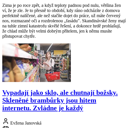
Zima je po roce zpět, a když teploty padnou pod nulu, většina žen
ví, že je zle. Je to přesně to období, kdy ráno odcházíte z domova
perfektně nalíčené, ale než stačíte dojet do práce, už máte červený
nos, rozmazané oči a rozdrolenou „fasádu". Skandinávské ženy mají
na tuhle zimní katastrofu skvělé řešení, a dokonce hrdě prohlašují,
že chlad může být velmi dobrým přítelem, jen k němu musíte
přistupovat chytře.
Vypadají jako sklo, ale chutnají božsky.
Skleněné brambůrky jsou hitem
internetu. Zvládne je každý
Evžena Janovská