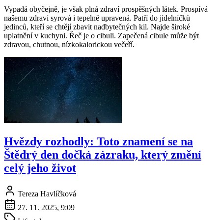
Vypadá obyčejně, je však plná zdraví prospěšných látek. Prospívá
našemu zdraví syrová i tepelně upravená. Patří do jídelníčků
jedinců, kteří se chtějí zbavit nadbytečných kil. Najde široké
uplatnění v kuchyni. Řeč je o cibuli. Zapečená cibule může být
zdravou, chutnou, nízkokalorickou večeří.
Hvězdy rozhodly: Toto znamení se na
Štědrý den dočká zázraku, který změní
celý jeho život
Tereza Havlíčková
27. 11. 2025, 9:09