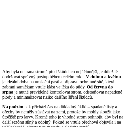
Aby byla ochrana stromů před škůdci co nejúčinnější, je důležité
dodržovat správný postup během celého roku.
V dubnu a květnu
je ideální doba na umístění pastí a přípravu ochranné sítě, která
zabrání samičkám vrtule klást vajíčka do půdy.
Od června do
srpna
je nutné pravidelně kontrolovat strom, odstraňovat napadené
plody a minimalizovat riziko dalšího šíření škůdců.
Na podzim
pak přichází čas na důkladný úklid – spadané listy a
ořechy by neměly zůstávat na zemi, protože by mohly sloužit jako
útočiště pro larvy. Kromě toho je vhodné strom pohnojit, aby byl na
další sezónu silný a odolný. Pokud se vrtule ořechová objevila i na