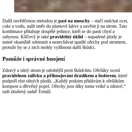
Další osvědčenou metodou je
past na mouchy
– stačí smíchat ocet,
cukr a vodu, nalít směs do plastové lahve a zavěsit ji na strom. Tato
kombinace přitahuje dospělé jedince, kteří se do pasti chytí a
zahynou. Klíčový je také
pravidelný úklid
– napadené plody je
nutné okamžitě odstranit a nenechávat spadlé ořechy pod stromem,
protože by se z nich mohly vylíhnout další škůdci.
Pomůže i správné hnojení
Zdravý a silný strom je odolnější proti škůdcům. Ořešáky ocení
pravidelnou zálivku a přihnojování draslíkem a fosforem
, které
podpoří růst silných plodů. „Každý podzim přidávám k ořešákům
kompost a dřevěný popel. Ořechy jsou díky tomu velké a zdravé,“
radí zkušený sadař Tomáš.