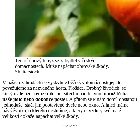
Tento říjnový hmyz se zabydlel v českých
domácnostech. Může napáchat obrovské škody.
Shutterstock
V našich zahradách se vyskytuje běžně, v domácnosti jej ale
považujeme za nezvaného hosta. Ploštice. Drobný živočich, se
kterým ale nechceme sdílet ani střechu nad hlavou,
natož třeba
naše jídlo nebo dokonce postel.
A přitom se k nám domů dostanou
jednoduše, stačí jim pootevřené dveře nebo okno. A hned máme
návštěvníka, o kterého nestojíme, a který navzdory své malé
velikosti dokáže napáchat velké škody.