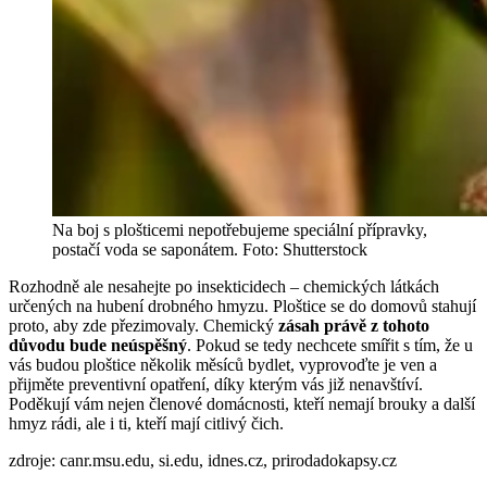
Na boj s plošticemi nepotřebujeme speciální přípravky,
postačí voda se saponátem. Foto: Shutterstock
Rozhodně ale nesahejte po insekticidech – chemických látkách
určených na hubení drobného hmyzu. Ploštice se do domovů stahují
proto, aby zde přezimovaly. Chemický
zásah právě z tohoto
důvodu bude neúspěšný
. Pokud se tedy nechcete smířit s tím, že u
vás budou ploštice několik měsíců bydlet, vyprovoďte je ven a
přijměte preventivní opatření, díky kterým vás již nenavštíví.
Poděkují vám nejen členové domácnosti, kteří nemají brouky a další
hmyz rádi, ale i ti, kteří mají citlivý čich.
zdroje: canr.msu.edu, si.edu, idnes.cz, prirodadokapsy.cz