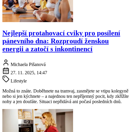
Nejlepší protahovací cviky pro posílení
pánevního dna: Rozproudí ženskou
energii a zatočí s inkontinencí
Michaela Pišanová
27. 11. 2025, 14:47
Lifestyle
Možná to znáte. Doběhnete na tramvaj, zasmějete se vtipu kolegyně
nebo si jen kýchnete – a najednou ten nepříjemný pocit, kdy zkřížíte
nohy a jen doufáte. Situaci nepřidává ani počasí posledních dnů.