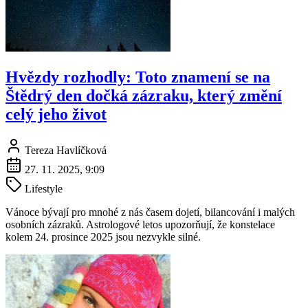
Hvězdy rozhodly: Toto znamení se na
Štědrý den dočká zázraku, který změní
celý jeho život
Tereza Havlíčková
27. 11. 2025, 9:09
Lifestyle
Vánoce bývají pro mnohé z nás časem dojetí, bilancování i malých
osobních zázraků. Astrologové letos upozorňují, že konstelace
kolem 24. prosince 2025 jsou nezvykle silné.