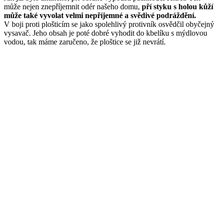
může nejen znepříjemnit odér našeho domu,
pří styku s holou kůží
může také vyvolat velmi nepříjemné a svědivé podráždění.
V boji proti plošticím se jako spolehlivý protivník osvědčil obyčejný
vysavač. Jeho obsah je poté dobré vyhodit do kbelíku s mýdlovou
vodou, tak máme zaručeno, že ploštice se již nevrátí.