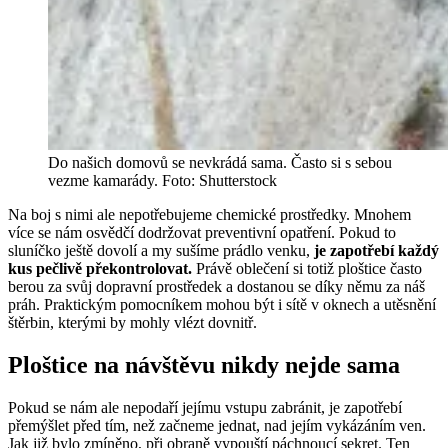
Do našich domovů se nevkrádá sama. Často si s sebou
vezme kamarády. Foto: Shutterstock
Na boj s nimi ale nepotřebujeme chemické prostředky. Mnohem
více se nám osvědčí dodržovat preventivní opatření. Pokud to
sluníčko ještě dovolí a my sušíme prádlo venku,
je zapotřebí každý
kus pečlivě překontrolovat.
Právě oblečení si totiž ploštice často
berou za svůj dopravní prostředek a dostanou se díky němu za náš
práh. Praktickým pomocníkem mohou být i sítě v oknech a utěsnění
štěrbin, kterými by mohly vlézt dovnitř.
Ploštice na návštěvu nikdy nejde sama
Pokud se nám ale nepodaří jejímu vstupu zabránit, je zapotřebí
přemýšlet před tím, než začneme jednat, nad jejím vykázáním ven.
Jak již bylo zmíněno, při obraně vypouští páchnoucí sekret. Ten