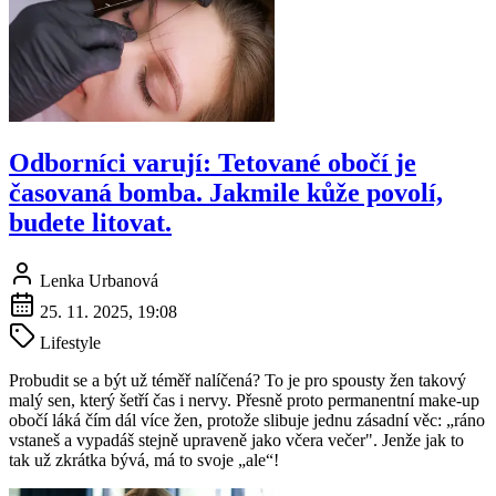
Odborníci varují: Tetované obočí je
časovaná bomba. Jakmile kůže povolí,
budete litovat.
Lenka Urbanová
25. 11. 2025, 19:08
Lifestyle
Probudit se a být už téměř nalíčená? To je pro spousty žen takový
malý sen, který šetří čas i nervy. Přesně proto permanentní make-up
obočí láká čím dál více žen, protože slibuje jednu zásadní věc: „ráno
vstaneš a vypadáš stejně upraveně jako včera večer". Jenže jak to
tak už zkrátka bývá, má to svoje „ale“!