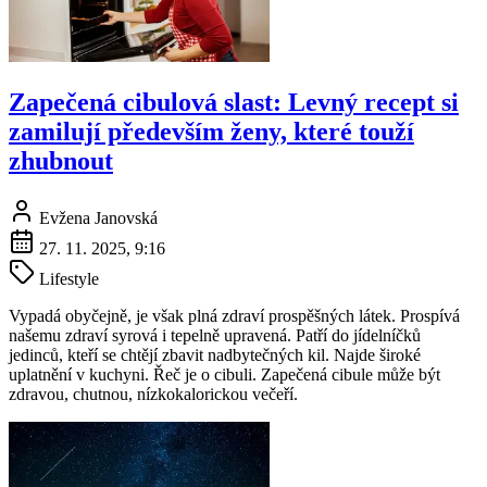
Zapečená cibulová slast: Levný recept si
zamilují především ženy, které touží
zhubnout
Evžena Janovská
27. 11. 2025, 9:16
Lifestyle
Vypadá obyčejně, je však plná zdraví prospěšných látek. Prospívá
našemu zdraví syrová i tepelně upravená. Patří do jídelníčků
jedinců, kteří se chtějí zbavit nadbytečných kil. Najde široké
uplatnění v kuchyni. Řeč je o cibuli. Zapečená cibule může být
zdravou, chutnou, nízkokalorickou večeří.