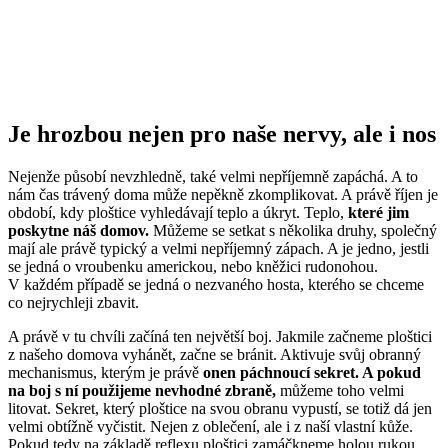
Je hrozbou nejen pro naše nervy, ale i nos
Nejenže působí nevzhledně, také velmi nepříjemně zapáchá. A to
nám čas trávený doma může nepěkně zkomplikovat. A právě říjen je
období, kdy ploštice vyhledávají teplo a úkryt. Teplo,
které jim
poskytne náš domov.
Můžeme se setkat s několika druhy, společný
mají ale právě typický a velmi nepříjemný zápach. A je jedno, jestli
se jedná o vroubenku americkou, nebo kněžici rudonohou.
V každém případě se jedná o nezvaného hosta, kterého se chceme
co nejrychleji zbavit.
A právě v tu chvíli začíná ten největší boj. Jakmile začneme ploštici
z našeho domova vyhánět, začne se bránit. Aktivuje svůj obranný
mechanismus, kterým je právě
onen páchnoucí sekret. A pokud
na boj s ní použijeme nevhodné zbraně,
můžeme toho velmi
litovat. Sekret, který ploštice na svou obranu vypustí, se totiž dá jen
velmi obtížně vyčistit. Nejen z oblečení, ale i z naší vlastní kůže.
Pokud tedy na základě reflexu ploštici zamáčkneme holou rukou,