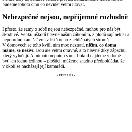
budeme tohoto činu co nevidět velmi litovat.
Nebezpečné nejsou, nepříjemné rozhodně
I přesto, že samy o sobě nejsou nebezpečné, mohou pro nás být
škodlivé. Venku uškodí hlavně našim záhonům, z plodů sají nektar a
nepohrdnou ani šťávou z listů nebo z jehličnatých stromů.
V domovech se toho kvůli nim moc neztratí,
ničím, co doma
máme, se neživí.
Jsou ale velmi otravné, a to hlavně díky zápachu,
který vylučují. A mimoto neputují sami. Pokud najdeme v domě –
byť jen jednu jedinou – ploštici, můžeme snadno předpokládat, že
v okolí se nacházejí její kamarádi.