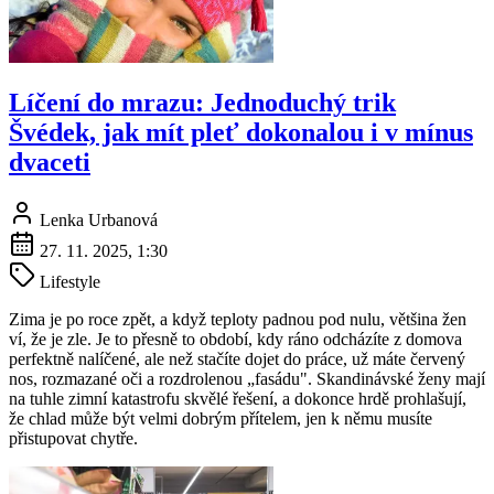
Líčení do mrazu: Jednoduchý trik
Švédek, jak mít pleť dokonalou i v mínus
dvaceti
Lenka Urbanová
27. 11. 2025, 1:30
Lifestyle
Zima je po roce zpět, a když teploty padnou pod nulu, většina žen
ví, že je zle. Je to přesně to období, kdy ráno odcházíte z domova
perfektně nalíčené, ale než stačíte dojet do práce, už máte červený
nos, rozmazané oči a rozdrolenou „fasádu". Skandinávské ženy mají
na tuhle zimní katastrofu skvělé řešení, a dokonce hrdě prohlašují,
že chlad může být velmi dobrým přítelem, jen k němu musíte
přistupovat chytře.