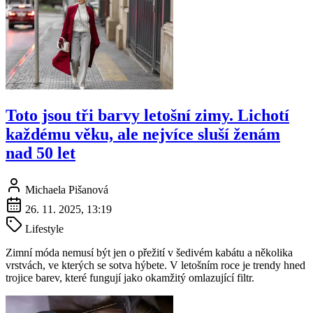
Toto jsou tři barvy letošní zimy. Lichotí
každému věku, ale nejvíce sluší ženám
nad 50 let
Michaela Pišanová
26. 11. 2025, 13:19
Lifestyle
Zimní móda nemusí být jen o přežití v šedivém kabátu a několika
vrstvách, ve kterých se sotva hýbete. V letošním roce je trendy hned
trojice barev, které fungují jako okamžitý omlazující filtr.