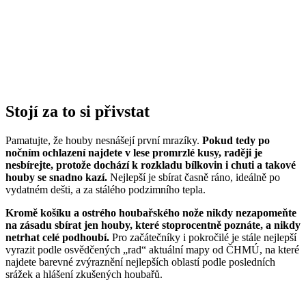
Stojí za to si přivstat
Pamatujte, že houby nesnášejí první mrazíky.
Pokud tedy po
nočním ochlazení najdete v lese promrzlé kusy, raději je
nesbírejte, protože dochází k rozkladu bílkovin i chuti a takové
houby se snadno kazí.
Nejlepší je sbírat časně ráno, ideálně po
vydatném dešti, a za stálého podzimního tepla.
Kromě košíku a ostrého houbařského nože nikdy nezapomeňte
na zásadu sbírat jen houby, které stoprocentně poznáte, a nikdy
netrhat celé podhoubí.
Pro začátečníky i pokročilé je stále nejlepší
vyrazit podle osvědčených „rad“ aktuální mapy od ČHMÚ, na které
najdete barevné zvýraznění nejlepších oblastí podle posledních
srážek a hlášení zkušených houbařů.