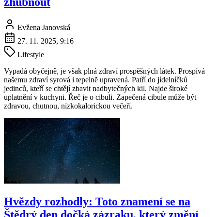
zhubnout
Evžena Janovská
27. 11. 2025, 9:16
Lifestyle
Vypadá obyčejně, je však plná zdraví prospěšných látek. Prospívá
našemu zdraví syrová i tepelně upravená. Patří do jídelníčků
jedinců, kteří se chtějí zbavit nadbytečných kil. Najde široké
uplatnění v kuchyni. Řeč je o cibuli. Zapečená cibule může být
zdravou, chutnou, nízkokalorickou večeří.
Hvězdy rozhodly: Toto znamení se na
Štědrý den dočká zázraku, který změní