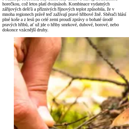
horečkou, což letos platí dvojnásob. Kombinace vydatných
zářijových dešťů a příznivých říjnových teplot způsobila, že v
mnoha regionech právě teď zažívají pravé hřibové žně. Sběrači hlásí
plné koše a z lesů po celé zemi proudí zprávy o bohaté úrodě
pravých hřibů, ať už jde o hřiby smrkové, dubové, borové, nebo
dokonce vzácnější druhy.