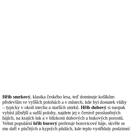
Hřib smrkový
, klasika českého lesa, teď dominuje košíkům
především ve vyšších polohách a v místech, kde byl dostatek vláhy
– typicky v okolí mechu a starších smrků.
Hřib dubový
si naopak
vybírá jižnější a sušší polohy, najdete jej v čerstvě prosluněných
hájích, na krajích luk a v blízkosti dubových a bukových porostů.
Velmi populární
hřib borový
preferuje borovicové háje, skvěle se
mu daří v písčitých a kyprých půdách, kde teplo vystřídaly podzimní