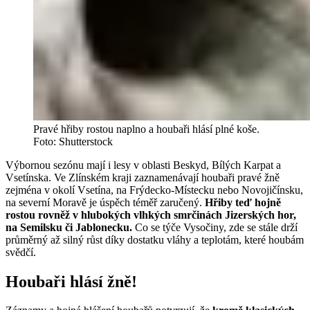
Pravé hřiby rostou naplno a houbaři hlásí plné koše.
Foto: Shutterstock
Výbornou sezónu mají i lesy v oblasti Beskyd, Bílých Karpat a
Vsetínska. Ve Zlínském kraji zaznamenávají houbaři pravé žně
zejména v okolí Vsetína, na Frýdecko-Místecku nebo Novojičínsku,
na severní Moravě je úspěch téměř zaručený.
Hřiby teď hojně
rostou rovněž v hlubokých vlhkých smrčinách Jizerských hor,
na Semilsku či Jablonecku.
Co se týče Vysočiny, zde se stále drží
průměrný až silný růst díky dostatku vláhy a teplotám, které houbám
svědčí.
Houbaři hlásí žně!