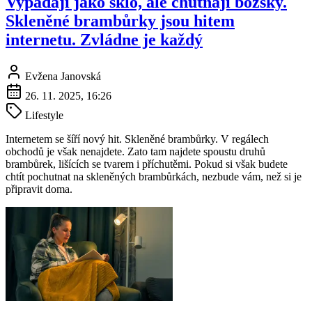
Vypadají jako sklo, ale chutnají božsky.
Skleněné brambůrky jsou hitem
internetu. Zvládne je každý
Evžena Janovská
26. 11. 2025, 16:26
Lifestyle
Internetem se šíří nový hit. Skleněné brambůrky. V regálech
obchodů je však nenajdete. Zato tam najdete spoustu druhů
brambůrek, lišících se tvarem i příchutěmi. Pokud si však budete
chtít pochutnat na skleněných brambůrkách, nezbude vám, než si je
připravit doma.