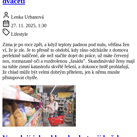
dvaceti
Lenka Urbanová
27. 11. 2025, 1:30
Lifestyle
Zima je po roce zpět, a když teploty padnou pod nulu, většina žen
ví, že je zle. Je to přesně to období, kdy ráno odcházíte z domova
perfektně nalíčené, ale než stačíte dojet do práce, už máte červený
nos, rozmazané oči a rozdrolenou „fasádu". Skandinávské ženy mají
na tuhle zimní katastrofu skvělé řešení, a dokonce hrdě prohlašují,
že chlad může být velmi dobrým přítelem, jen k němu musíte
přistupovat chytře.