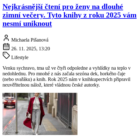
Nejkrásnější čtení pro ženy na dlouhé
zimní večery. Tyto knihy z roku 2025 vám
nesmí uniknout
Michaela Pišanová
26. 11. 2025, 13:20
Lifestyle
Venku sychravo, tma už ve čtyři odpoledne a vyhlídky na teplo v
nedohlednu. Pro mnohé z nás začala sezóna dek, horkého čaje
(nebo svařáku) a knih. Rok 2025 nám v knihkupectvích připravil
neuvěřitelnou nálož, které vládnou české autorky.