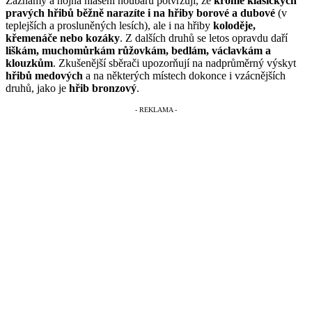
Záznamy a hojná hlášení houbařů potvrzují, že
kromě klasických
pravých hřibů běžně narazíte i na hřiby borové a dubové
(v
teplejších a prosluněných lesích), ale i na hřiby
koloděje,
křemenáče nebo kozáky
. Z dalších druhů se letos opravdu daří
liškám, muchomůrkám růžovkám, bedlám, václavkám a
klouzkům
. Zkušenější sběrači upozorňují na nadprůměrný výskyt
hřibů medových
a na některých místech dokonce i vzácnějších
druhů, jako je
hřib bronzový
.