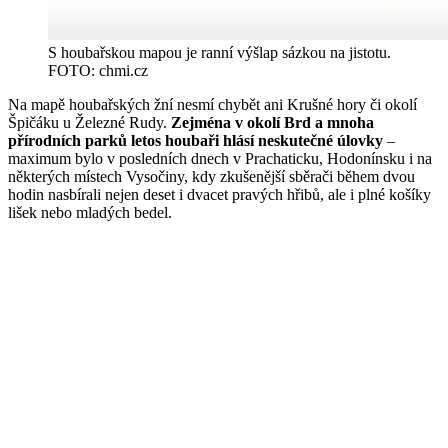
S houbařskou mapou je ranní výšlap sázkou na jistotu.
FOTO: chmi.cz
Na mapě houbařských žní nesmí chybět ani Krušné hory či okolí
Špičáku u Železné Rudy.
Zejména v okolí Brd a mnoha
přírodních parků letos houbaři hlásí neskutečné úlovky
–
maximum bylo v posledních dnech v Prachaticku, Hodonínsku i na
některých místech Vysočiny, kdy zkušenější sběrači během dvou
hodin nasbírali nejen deset i dvacet pravých hřibů, ale i plné košíky
lišek nebo mladých bedel.