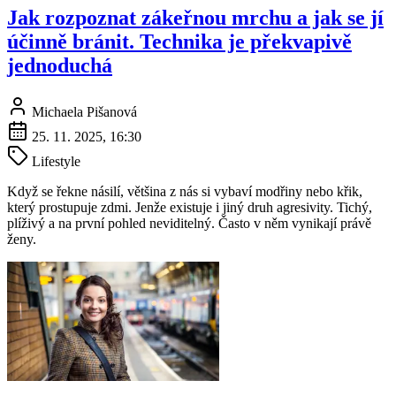
Jak rozpoznat zákeřnou mrchu a jak se jí
účinně bránit. Technika je překvapivě
jednoduchá
Michaela Pišanová
25. 11. 2025, 16:30
Lifestyle
Když se řekne násilí, většina z nás si vybaví modřiny nebo křik,
který prostupuje zdmi. Jenže existuje i jiný druh agresivity. Tichý,
plíživý a na první pohled neviditelný. Často v něm vynikají právě
ženy.