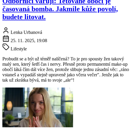
Odborníci varují: Tetované obočí je
časovaná bomba. Jakmile kůže povolí,
budete litovat.
Lenka Urbanová
25. 11. 2025, 19:08
Lifestyle
Probudit se a být už téměř nalíčená? To je pro spousty žen takový
malý sen, který šetří čas i nervy. Přesně proto permanentní make-up
obočí láká čím dál více žen, protože slibuje jednu zásadní věc: „ráno
vstaneš a vypadáš stejně upraveně jako včera večer". Jenže jak to
tak už zkrátka bývá, má to svoje „ale“!