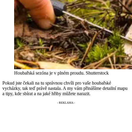
Houbařská sezóna je v plném proudu.
Shutterstock
Pokud jste čekali na tu správnou chvíli pro vaše houbařské
vycházky, tak teď právě nastala. A my vám přinášíme detailní mapu
a tipy, kde sbírat a na jaké hřiby můžete narazit.