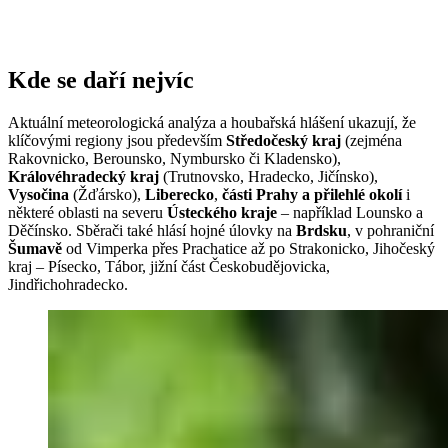
Kde se daří nejvíc
Aktuální meteorologická analýza a houbařská hlášení ukazují, že
klíčovými regiony jsou především
Středočeský kraj
(zejména
Rakovnicko, Berounsko, Nymbursko či Kladensko),
Královéhradecký kraj
(Trutnovsko, Hradecko, Jičínsko),
Vysočina
(Žďársko),
Liberecko
,
části Prahy a přilehlé okolí
i
některé oblasti na severu
Ústeckého kraje
– například Lounsko a
Děčínsko. Sběrači také hlásí hojné úlovky na
Brdsku
, v pohraniční
Šumavě
od Vimperka přes Prachatice až po Strakonicko, Jihočeský
kraj – Písecko, Tábor, jižní část Českobudějovicka,
Jindřichohradecko.