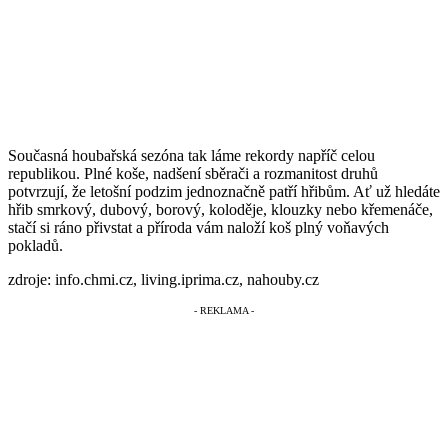
Současná houbařská sezóna tak láme rekordy napříč celou
republikou. Plné koše, nadšení sběrači a rozmanitost druhů
potvrzují, že letošní podzim jednoznačně patří hřibům. Ať už hledáte
hřib smrkový, dubový, borový, koloděje, klouzky nebo křemenáče,
stačí si ráno přivstat a příroda vám naloží koš plný voňavých
pokladů.
zdroje: info.chmi.cz, living.iprima.cz, nahouby.cz