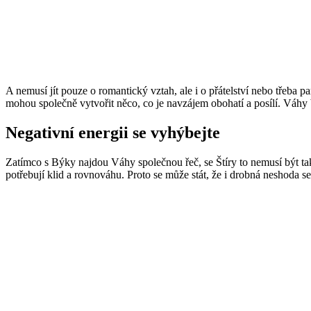
A nemusí jít pouze o romantický vztah, ale i o přátelství nebo třeba 
mohou společně vytvořit něco, co je navzájem obohatí a posílí. Váhy b
Negativní energii se vyhýbejte
Zatímco s Býky najdou Váhy společnou řeč, se Štíry to nemusí být tak 
potřebují klid a rovnováhu. Proto se může stát, že i drobná neshoda s