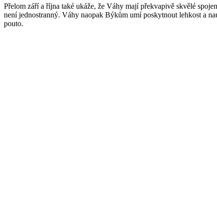
Přelom září a října také ukáže, že Váhy mají překvapivě skvělé spojení 
není jednostranný. Váhy naopak Býkům umí poskytnout lehkost a nauč
pouto.