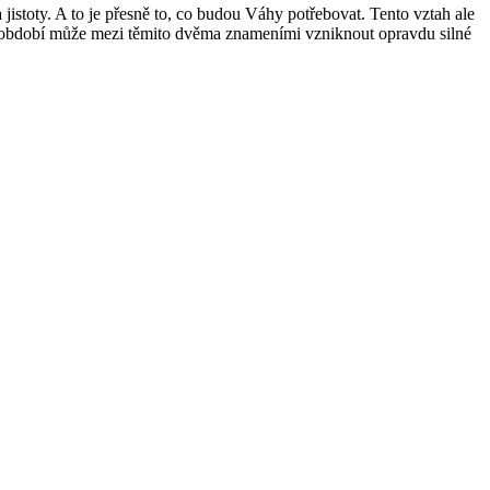
a jistoty. A to je přesně to, co budou Váhy potřebovat. Tento vztah ale
o období může mezi těmito dvěma znameními vzniknout opravdu silné