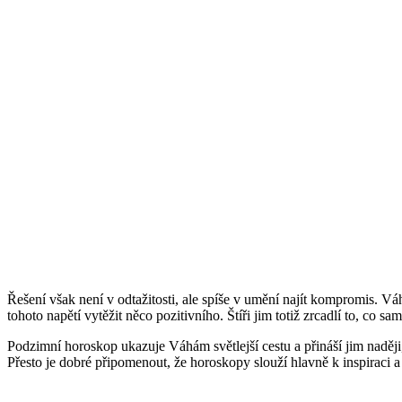
Řešení však není v odtažitosti, ale spíše v umění najít kompromis. Vá
tohoto napětí vytěžit něco pozitivního. Štíři jim totiž zrcadlí to, co 
Podzimní horoskop ukazuje Váhám světlejší cestu a přináší jim naději
Přesto je dobré připomenout, že horoskopy slouží hlavně k inspirac