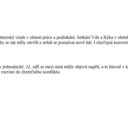
partnerský vztah v oblasti práce a podnikání. Setkání Váh a Býka v obdob
y se tak měly otevřít a nebát se poznávat nové lidi. I obyčejná konver
jednoduché. 22. září se mezi nimi může objevit napětí, a to hlavně v ko
e rozvine do zbytečného konfliktu.