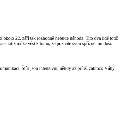
í okolo 22. září tak rozhodně nebude náhoda. Tito dva lidé totiž
zace totiž může vést k tomu, že poznáte svou spřízněnou duši.
munikaci. Štíři jsou intenzivní, někdy až příliš, zatímco Váhy