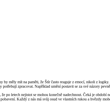
hy by měly mít na paměti, že Štír často reaguje z emocí, nikoli z logi
samy potřebují zpracovat. Například umění postavit se za své názory pevně
, že po letech nejistot se mohou konečně nadechnout. Čeká je období n
i a pobavení. Každý z nás má svůj osud ve vlastních rukou a hvězdy m