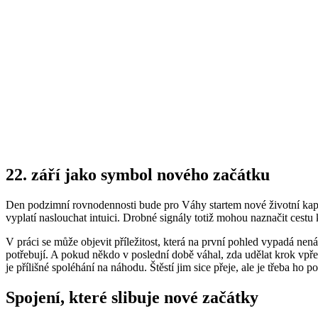
22. září jako symbol nového začátku
Den podzimní rovnodennosti bude pro Váhy startem nové životní kapito
vyplatí naslouchat intuici. Drobné signály totiž mohou naznačit cestu 
V práci se může objevit příležitost, která na první pohled vypadá nená
potřebují. A pokud někdo v poslední době váhal, zda udělat krok vpřed
je přílišné spoléhání na náhodu. Štěstí jim sice přeje, ale je třeba ho 
Spojení, které slibuje nové začátky