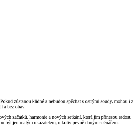
ky. Pokud zůstanou klidné a nebudou spěchat s ostrými soudy, mohou i z
ji a bez obav.
ových začátků, harmonie a nových setkání, která jim přinesou radost.
ohou být jen malým ukazatelem, nikoliv pevně daným scénářem.