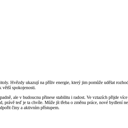
ly. Hvězdy ukazují na příliv energie, který jim pomůže udělat rozhodnu
k větší spokojenosti.
padně, ale v budoucnu přinese stabilitu i radost. Ve vztazích přijde více
, právě teď je ta chvíle. Může jít třeba o změnu práce, nové bydlení ne
podpořit činy a aktivním přístupem.