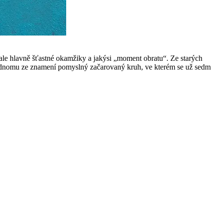
ale hlavně šťastné okamžiky a jakýsi „moment obratu“. Ze starých
 jednomu ze znamení pomyslný začarovaný kruh, ve kterém se už sedm