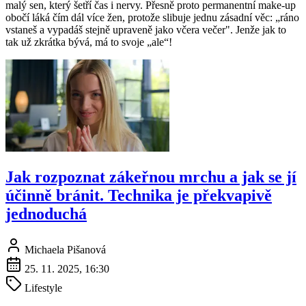
malý sen, který šetří čas i nervy. Přesně proto permanentní make-up
obočí láká čím dál více žen, protože slibuje jednu zásadní věc: „ráno
vstaneš a vypadáš stejně upraveně jako včera večer". Jenže jak to
tak už zkrátka bývá, má to svoje „ale“!
Jak rozpoznat zákeřnou mrchu a jak se jí
účinně bránit. Technika je překvapivě
jednoduchá
Michaela Pišanová
25. 11. 2025, 16:30
Lifestyle