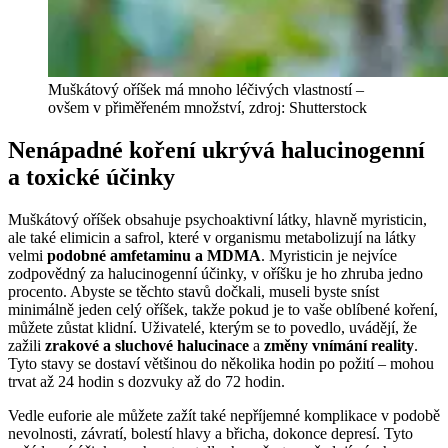
Muškátový oříšek má mnoho léčivých vlastností –
ovšem v přiměřeném množství, zdroj: Shutterstock
Nenápadné koření ukrývá halucinogenní
a toxické účinky
Muškátový oříšek obsahuje psychoaktivní látky, hlavně myristicin,
ale také elimicin a safrol, které v organismu metabolizují na látky
velmi
podobné amfetaminu a MDMA
. Myristicin je nejvíce
zodpovědný za halucinogenní účinky, v oříšku je ho zhruba jedno
procento. Abyste se těchto stavů dočkali, museli byste sníst
minimálně jeden celý oříšek, takže pokud je to vaše oblíbené koření,
můžete zůstat klidní. Uživatelé, kterým se to povedlo, uvádějí, že
zažili
zrakové a sluchové halucinace
a
změny vnímání reality
.
Tyto stavy se dostaví většinou do několika hodin po požití – mohou
trvat až 24 hodin s dozvuky až do 72 hodin.
Vedle euforie ale můžete zažít také nepříjemné komplikace v podobě
nevolnosti, závratí, bolestí hlavy a břicha, dokonce depresí. Tyto