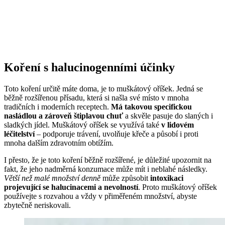
Koření s halucinogenními účinky
Toto koření určitě máte doma, je to muškátový oříšek. Jedná se
běžně rozšířenou přísadu, která si našla své místo v mnoha
tradičních i moderních receptech.
Má takovou specifickou
nasládlou a zároveň štiplavou chuť
a skvěle pasuje do slaných i
sladkých jídel. Muškátový oříšek se využívá také
v lidovém
léčitelství
– podporuje trávení, uvolňuje křeče a působí i proti
mnoha dalším zdravotním obtížím.
I přesto, že je toto koření běžně rozšířené, je důležité upozornit na
fakt, že jeho nadměrná konzumace může mít i neblahé následky.
Větší než malé množství denně
může způsobit
intoxikaci
projevující se halucinacemi a
nevolností
. Proto muškátový oříšek
používejte s rozvahou a vždy v přiměřeném množství, abyste
zbytečně neriskovali.