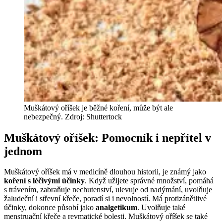
Muškátový oříšek je běžné koření, může být ale
nebezpečný. Zdroj: Shuttertock
Muškátový oříšek: Pomocník i nepřítel v
jednom
Muškátový oříšek má v medicíně dlouhou historii, je známý jako
koření s léčivými účinky
. Když užijete správné množství, pomáhá
s trávením, zabraňuje nechutenství, ulevuje od nadýmání, uvolňuje
žaludeční i střevní křeče, poradí si i nevolností. Má protizánětlivé
účinky, dokonce působí jako
analgetikum
. Uvolňuje také
menstruační křeče a revmatické bolesti. Muškátový oříšek se také