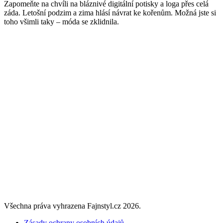
Zapomeňte na chvíli na bláznivé digitální potisky a loga přes celá
záda. Letošní podzim a zima hlásí návrat ke kořenům. Možná jste si
toho všimli taky – móda se zklidnila.
Všechna práva vyhrazena Fajnstyl.cz 2026.
Zásady ochrany osobních údajů