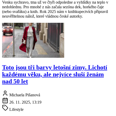
Venku sychravo, tma už ve čtyři odpoledne a vyhlídky na teplo v
nedohlednu. Pro mnohé z nás začala sezóna dek, horkého čaje
(nebo svařáku) a knih. Rok 2025 nám v knihkupectvích připravil
neuvěřitelnou nálož, které vládnou české autorky.
Toto jsou tři barvy letošní zimy. Lichotí
každému věku, ale nejvíce sluší ženám
nad 50 let
Michaela Pišanová
26. 11. 2025, 13:19
Lifestyle