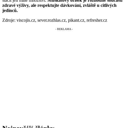
stačit jen malé množství.
Muškátový oříšek je rozhodně součástí
zdravé výživy, ale respektujte dávkování, zvláště u citlivých
jedinců.
Zdroje: viscojis.cz, sever.rozhlas.cz, pikant.cz, refresher.cz