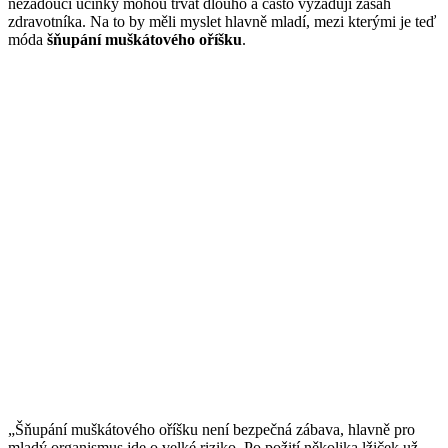
nežádoucí účinky mohou trvat dlouho a často vyžadují zásah
zdravotníka. Na to by měli myslet hlavně mladí, mezi kterými je teď
móda
šňupání muškátového oříšku
.
„Šňupání muškátového oříšku není bezpečná zábava, hlavně pro
mladý organismus jde o velké riziko. Po požití několika lžiček už