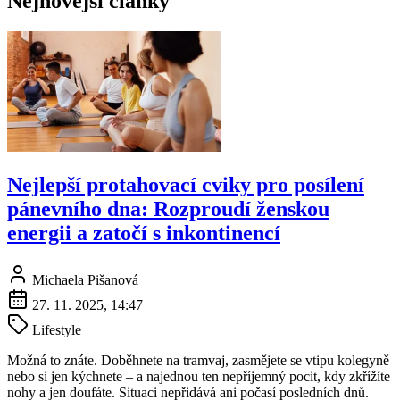
Nejnovější články
Nejlepší protahovací cviky pro posílení
pánevního dna: Rozproudí ženskou
energii a zatočí s inkontinencí
Michaela Pišanová
27. 11. 2025, 14:47
Lifestyle
Možná to znáte. Doběhnete na tramvaj, zasmějete se vtipu kolegyně
nebo si jen kýchnete – a najednou ten nepříjemný pocit, kdy zkřížíte
nohy a jen doufáte. Situaci nepřidává ani počasí posledních dnů.