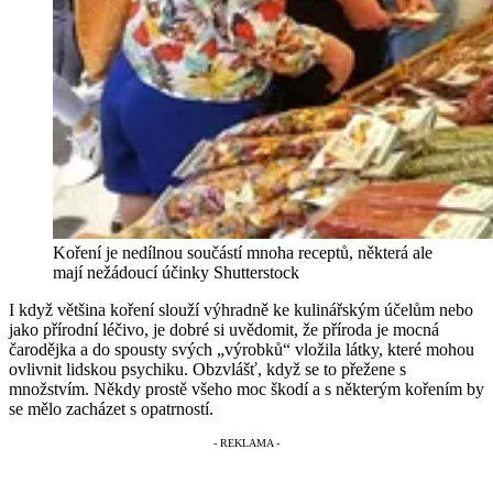
Koření je nedílnou součástí mnoha receptů, některá ale
mají nežádoucí účinky
Shutterstock
I když většina koření slouží výhradně ke kulinářským účelům nebo
jako přírodní léčivo, je dobré si uvědomit, že příroda je mocná
čarodějka a do spousty svých „výrobků“ vložila látky, které mohou
ovlivnit lidskou psychiku. Obzvlášť, když se to přežene s
množstvím. Někdy prostě všeho moc škodí a s některým kořením by
se mělo zacházet s opatrností.