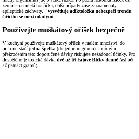
zemřela osmiletá holčička, další případy zase zaznamenaly
epileptické záchvaty, “
vysvětluje adiktoložka nebezpečí trendu
šířícího se mezi mladými.
Používejte muškátový oříšek bezpečně
V kuchyni používejte muškátový oříšek v malém množství, do
pokrmu stačí
jedna špetka
(do jednoho gramu). I mírným
překročením této doporučené dávky riskujete nežádoucí účinky. Pro
dospělého je toxická dávka
dvě až tři čajové lžičky denně
(asi pět
až patnáct gramů).