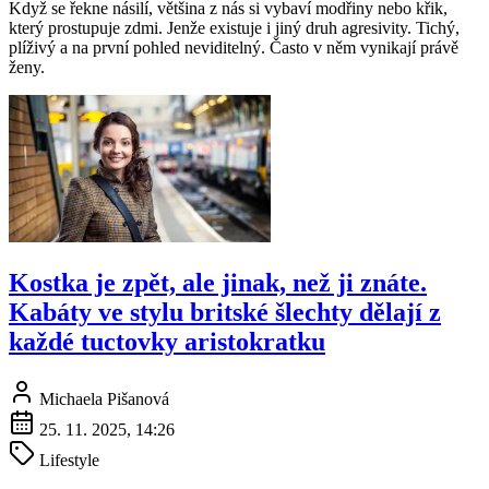
Když se řekne násilí, většina z nás si vybaví modřiny nebo křik,
který prostupuje zdmi. Jenže existuje i jiný druh agresivity. Tichý,
plíživý a na první pohled neviditelný. Často v něm vynikají právě
ženy.
Kostka je zpět, ale jinak, než ji znáte.
Kabáty ve stylu britské šlechty dělají z
každé tuctovky aristokratku
Michaela Pišanová
25. 11. 2025, 14:26
Lifestyle