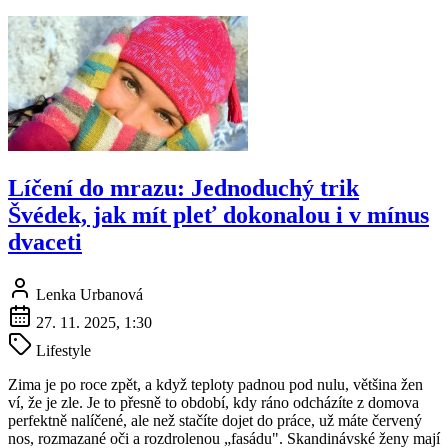
Líčení do mrazu: Jednoduchý trik
Švédek, jak mít pleť dokonalou i v mínus
dvaceti
Lenka Urbanová
27. 11. 2025, 1:30
Lifestyle
Zima je po roce zpět, a když teploty padnou pod nulu, většina žen
ví, že je zle. Je to přesně to období, kdy ráno odcházíte z domova
perfektně nalíčené, ale než stačíte dojet do práce, už máte červený
nos, rozmazané oči a rozdrolenou „fasádu". Skandinávské ženy mají