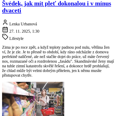
Švédek, jak mít pleť dokonalou i v mínus
dvaceti
Lenka Urbanová
27. 11. 2025, 1:30
Lifestyle
Zima je po roce zpět, a když teploty padnou pod nulu, většina žen
ví, že je zle. Je to přesně to období, kdy ráno odcházíte z domova
perfektně nalíčené, ale než stačíte dojet do práce, už máte červený
nos, rozmazané oči a rozdrolenou „fasádu". Skandinávské ženy mají
na tuhle zimní katastrofu skvělé řešení, a dokonce hrdě prohlašují,
že chlad může být velmi dobrým přítelem, jen k němu musíte
přistupovat chytře.