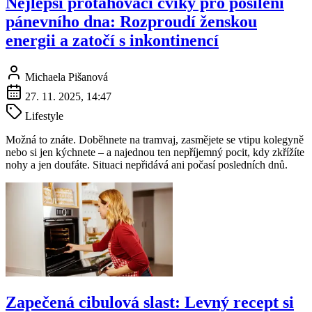
Nejlepší protahovací cviky pro posílení
pánevního dna: Rozproudí ženskou
energii a zatočí s inkontinencí
Michaela Pišanová
27. 11. 2025, 14:47
Lifestyle
Možná to znáte. Doběhnete na tramvaj, zasmějete se vtipu kolegyně
nebo si jen kýchnete – a najednou ten nepříjemný pocit, kdy zkřížíte
nohy a jen doufáte. Situaci nepřidává ani počasí posledních dnů.
Zapečená cibulová slast: Levný recept si