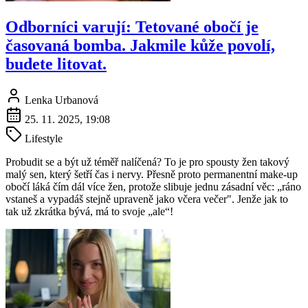
Odborníci varují: Tetované obočí je
časovaná bomba. Jakmile kůže povolí,
budete litovat.
Lenka Urbanová
25. 11. 2025, 19:08
Lifestyle
Probudit se a být už téměř nalíčená? To je pro spousty žen takový
malý sen, který šetří čas i nervy. Přesně proto permanentní make-up
obočí láká čím dál více žen, protože slibuje jednu zásadní věc: „ráno
vstaneš a vypadáš stejně upraveně jako včera večer". Jenže jak to
tak už zkrátka bývá, má to svoje „ale“!