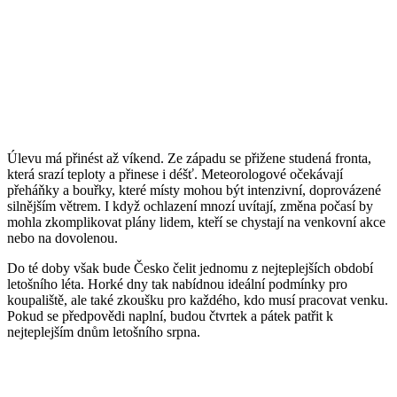
Úlevu má přinést až víkend. Ze západu se přižene studená fronta,
která srazí teploty a přinese i déšť. Meteorologové očekávají
přeháňky a bouřky, které místy mohou být intenzivní, doprovázené
silnějším větrem. I když ochlazení mnozí uvítají, změna počasí by
mohla zkomplikovat plány lidem, kteří se chystají na venkovní akce
nebo na dovolenou.
Do té doby však bude Česko čelit jednomu z nejteplejších období
letošního léta. Horké dny tak nabídnou ideální podmínky pro
koupaliště, ale také zkoušku pro každého, kdo musí pracovat venku.
Pokud se předpovědi naplní, budou čtvrtek a pátek patřit k
nejteplejším dnům letošního srpna.