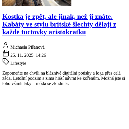
Kostka je zpět, ale jinak, než ji znáte.
Kabáty ve stylu britské šlechty dělají z
každé tuctovky aristokratku
Michaela Pišanová
25. 11. 2025, 14:26
Lifestyle
Zapomeňte na chvíli na bláznivé digitální potisky a loga přes celá
záda. Letošní podzim a zima hlásí návrat ke kořenům. Možná jste si
toho všimli taky – móda se zklidnila.