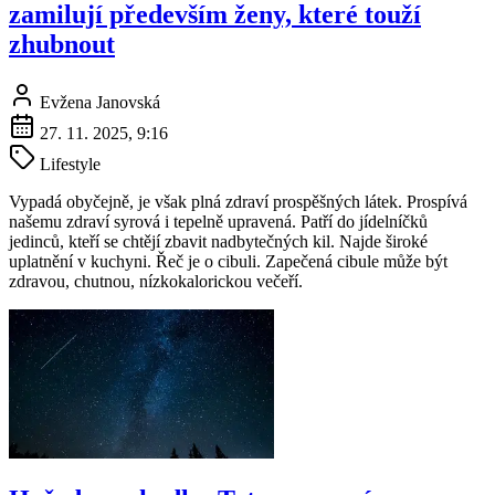
zamilují především ženy, které touží
zhubnout
Evžena Janovská
27. 11. 2025, 9:16
Lifestyle
Vypadá obyčejně, je však plná zdraví prospěšných látek. Prospívá
našemu zdraví syrová i tepelně upravená. Patří do jídelníčků
jedinců, kteří se chtějí zbavit nadbytečných kil. Najde široké
uplatnění v kuchyni. Řeč je o cibuli. Zapečená cibule může být
zdravou, chutnou, nízkokalorickou večeří.