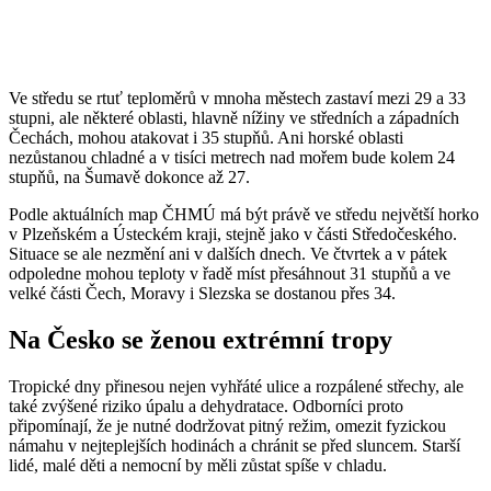
Ve středu se rtuť teploměrů v mnoha městech zastaví mezi 29 a 33
stupni, ale některé oblasti, hlavně nížiny ve středních a západních
Čechách, mohou atakovat i 35 stupňů. Ani horské oblasti
nezůstanou chladné a v tisíci metrech nad mořem bude kolem 24
stupňů, na Šumavě dokonce až 27.
Podle aktuálních map ČHMÚ má být právě ve středu největší horko
v Plzeňském a Ústeckém kraji, stejně jako v části Středočeského.
Situace se ale nezmění ani v dalších dnech. Ve čtvrtek a v pátek
odpoledne mohou teploty v řadě míst přesáhnout 31 stupňů a ve
velké části Čech, Moravy i Slezska se dostanou přes 34.
Na Česko se ženou extrémní tropy
Tropické dny přinesou nejen vyhřáté ulice a rozpálené střechy, ale
také zvýšené riziko úpalu a dehydratace. Odborníci proto
připomínají, že je nutné dodržovat pitný režim, omezit fyzickou
námahu v nejteplejších hodinách a chránit se před sluncem. Starší
lidé, malé děti a nemocní by měli zůstat spíše v chladu.