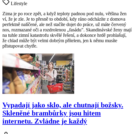
Lifestyle
Zima je po roce zpět, a když teploty padnou pod nulu, většina žen
ví, že je zle. Je to přesně to období, kdy ráno odcházíte z domova
perfektně nalíčené, ale než stačíte dojet do práce, už máte červený
nos, rozmazané oči a rozdrolenou „fasádu". Skandinávské ženy mají
na tuhle zimní katastrofu skvělé řešení, a dokonce hrdě prohlašují,
že chlad může být velmi dobrým přítelem, jen k němu musíte
přistupovat chytře.
Vypadají jako sklo, ale chutnají božsky.
Skleněné brambůrky jsou hitem
internetu. Zvládne je každý