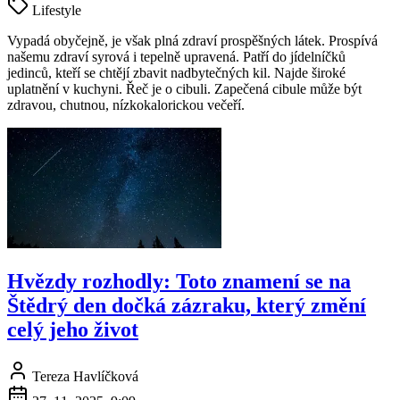
Lifestyle
Vypadá obyčejně, je však plná zdraví prospěšných látek. Prospívá
našemu zdraví syrová i tepelně upravená. Patří do jídelníčků
jedinců, kteří se chtějí zbavit nadbytečných kil. Najde široké
uplatnění v kuchyni. Řeč je o cibuli. Zapečená cibule může být
zdravou, chutnou, nízkokalorickou večeří.
Hvězdy rozhodly: Toto znamení se na
Štědrý den dočká zázraku, který změní
celý jeho život
Tereza Havlíčková