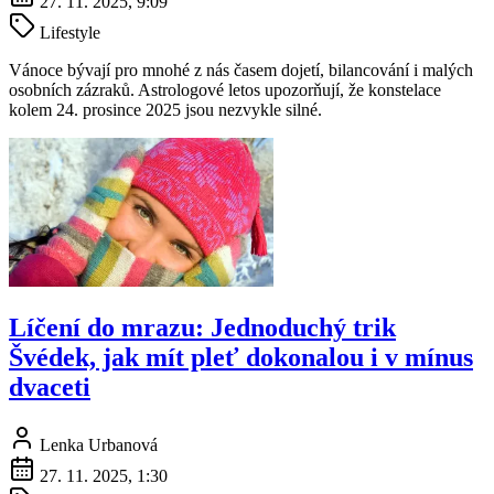
27. 11. 2025, 9:09
Lifestyle
Vánoce bývají pro mnohé z nás časem dojetí, bilancování i malých
osobních zázraků. Astrologové letos upozorňují, že konstelace
kolem 24. prosince 2025 jsou nezvykle silné.
Líčení do mrazu: Jednoduchý trik
Švédek, jak mít pleť dokonalou i v mínus
dvaceti
Lenka Urbanová
27. 11. 2025, 1:30