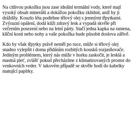
Na citlivou pokožku jsou zase ideální termální vody, které mají
vysoký obsah minerálů a dokážou pokožku zklidnit, aniž by ji
dráždily. Kouzlo léta podtrhne tělový olej s jemnými třpytkami.
Zvýrazní opálení, dodá kůži zdravý lesk a vypadá skvěle při
večerním posezení nebo na letní párty. Stačí jedna kapka na ramena,
klíční kosti nebo nohy a vaše pokožka bude působit doslova zářivě.
Kdo by však třpytky právě neměl po ruce, může si tělový olej
snadno vylepšit i doma přidáním rozbitých kousků rozjasňovače.
Jediným problémem, který nás může v horku zaskočit, je lesklá a
mastná pleť, zvlášť pokud přecházíme z klimatizovaných prostor do
venkovních veder. V takovém případě se skvěle hodí do kabelky
matující papírky.