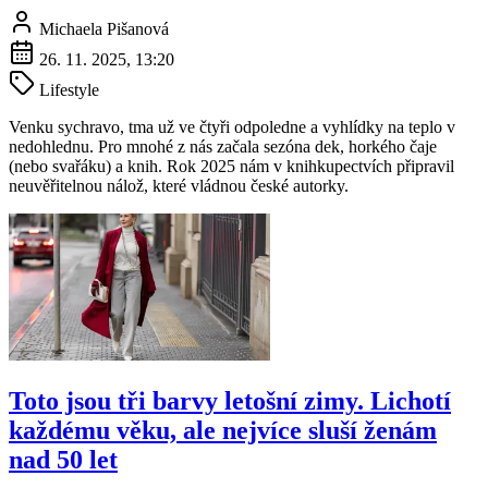
Michaela Pišanová
26. 11. 2025, 13:20
Lifestyle
Venku sychravo, tma už ve čtyři odpoledne a vyhlídky na teplo v
nedohlednu. Pro mnohé z nás začala sezóna dek, horkého čaje
(nebo svařáku) a knih. Rok 2025 nám v knihkupectvích připravil
neuvěřitelnou nálož, které vládnou české autorky.
Toto jsou tři barvy letošní zimy. Lichotí
každému věku, ale nejvíce sluší ženám
nad 50 let