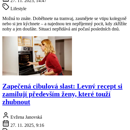
27. 11. 2025, 14:47
Lifestyle
Možná to znáte. Doběhnete na tramvaj, zasmějete se vtipu kolegyně
nebo si jen kýchnete – a najednou ten nepříjemný pocit, kdy zkřížíte
nohy a jen doufáte. Situaci nepřidává ani počasí posledních dnů.
Zapečená cibulová slast: Levný recept si
zamilují především ženy, které touží
zhubnout
Evžena Janovská
27. 11. 2025, 9:16