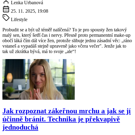
Lenka Urbanová
25. 11. 2025, 19:08
Lifestyle
Probudit se a být už téměř nalíčená? To je pro spousty žen takový
malý sen, který šetří čas i nervy. Přesně proto permanentní make-up
obočí láká čím dál více žen, protože slibuje jednu zásadní věc: „ráno
vstaneš a vypadáš stejně upraveně jako včera večer". Jenže jak to
tak už zkrátka bývá, má to svoje „ale“!
Jak rozpoznat zákeřnou mrchu a jak se jí
účinně bránit. Technika je překvapivě
jednoduchá