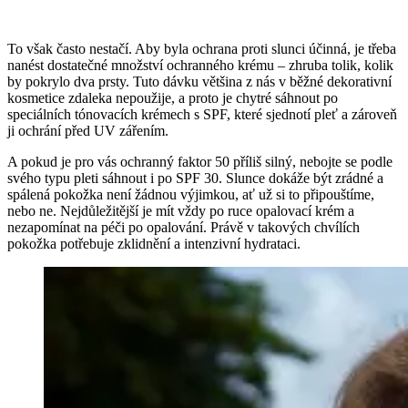
To však často nestačí. Aby byla ochrana proti slunci účinná, je třeba
nanést dostatečné množství ochranného krému – zhruba tolik, kolik
by pokrylo dva prsty. Tuto dávku většina z nás v běžné dekorativní
kosmetice zdaleka nepoužije, a proto je chytré sáhnout po
speciálních tónovacích krémech s SPF, které sjednotí pleť a zároveň
ji ochrání před UV zářením.
A pokud je pro vás ochranný faktor 50 příliš silný, nebojte se podle
svého typu pleti sáhnout i po SPF 30. Slunce dokáže být zrádné a
spálená pokožka není žádnou výjimkou, ať už si to připouštíme,
nebo ne. Nejdůležitější je mít vždy po ruce opalovací krém a
nezapomínat na péči po opalování. Právě v takových chvílích
pokožka potřebuje zklidnění a intenzivní hydrataci.