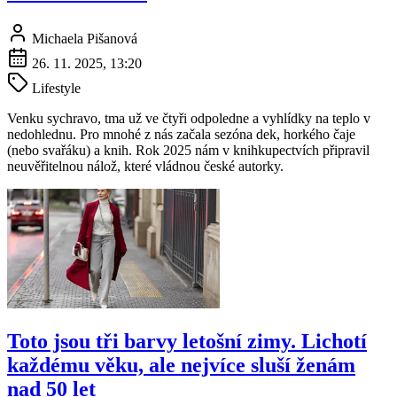
Michaela Pišanová
26. 11. 2025, 13:20
Lifestyle
Venku sychravo, tma už ve čtyři odpoledne a vyhlídky na teplo v
nedohlednu. Pro mnohé z nás začala sezóna dek, horkého čaje
(nebo svařáku) a knih. Rok 2025 nám v knihkupectvích připravil
neuvěřitelnou nálož, které vládnou české autorky.
Toto jsou tři barvy letošní zimy. Lichotí
každému věku, ale nejvíce sluší ženám
nad 50 let