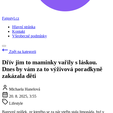
Fajnstyl.cz
Hlavní stránka
Kontakt
Všeobecné podmínky
Zpět na kategorii
Dřív jim to maminky vařily s láskou.
Dnes by vám za to výživová poradkyně
zakázala děti
Michaela Hanelová
20. 8. 2025, 3:55
Lifestyle
Barevný prášek, ze kterého se za pár vteřin stala limonáda, byl v