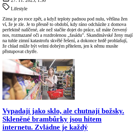
27. 11. 2025, 1:30
Lifestyle
Zima je po roce zpět, a když teploty padnou pod nulu, většina žen
ví, že je zle. Je to přesně to období, kdy ráno odcházíte z domova
perfektně nalíčené, ale než stačíte dojet do práce, už máte červený
nos, rozmazané oči a rozdrolenou „fasádu". Skandinávské ženy mají
na tuhle zimní katastrofu skvělé řešení, a dokonce hrdě prohlašují,
že chlad může být velmi dobrým přítelem, jen k němu musíte
přistupovat chytře.
Vypadají jako sklo, ale chutnají božsky.
Skleněné brambůrky jsou hitem
internetu. Zvládne je každý