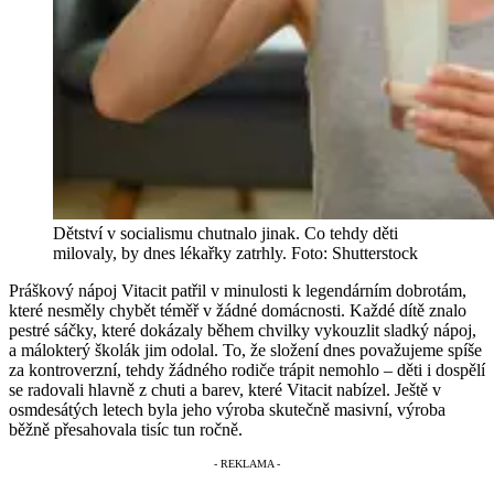
Dětství v socialismu chutnalo jinak. Co tehdy děti
milovaly, by dnes lékařky zatrhly.
Foto: Shutterstock
Práškový nápoj Vitacit patřil v minulosti k legendárním dobrotám,
které nesměly chybět téměř v žádné domácnosti. Každé dítě znalo
pestré sáčky, které dokázaly během chvilky vykouzlit sladký nápoj,
a málokterý školák jim odolal. To, že složení dnes považujeme spíše
za kontroverzní, tehdy žádného rodiče trápit nemohlo – děti i dospělí
se radovali hlavně z chuti a barev, které Vitacit nabízel. Ještě v
osmdesátých letech byla jeho výroba skutečně masivní, výroba
běžně přesahovala tisíc tun ročně.