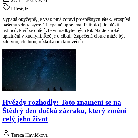
27. 11. 2025, 9:16
Lifestyle
Vypadá obyčejně, je však plná zdraví prospěšných látek. Prospívá
našemu zdraví syrová i tepelně upravená. Patří do jídelníčků
jedinců, kteří se chtějí zbavit nadbytečných kil. Najde široké
uplatnění v kuchyni. Řeč je o cibuli. Zapečená cibule může být
zdravou, chutnou, nízkokalorickou večeří.
Hvězdy rozhodly: Toto znamení se na
Štědrý den dočká zázraku, který změní
celý jeho život
Tereza Havlíčková