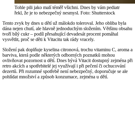
Tohle pili jako malí téměř všichni. Dnes by vám pediatr
řekl, že je to nebezpečný nesmysl. Foto: Shutterstock
Tento zvyk by dnes u dětí už málokdo toleroval. Jeho obliba byla
dána nejen chutí, ale hlavně jednoduchým složením. Většinu obsahu
tvoří bílý cukr – podíl přesahující devadesát procent pomáhal
vysvětlit, proč se děti k Vitacitu tak rády vracely.
Složení pak doplňuje kyselina citronová, trochu vitaminu C, aroma a
barviva, která podle některých odborných poznatků mohou
ovlivňovat pozornost u dětí. Dnes bývá Vitacit dostupný zejména při
retro akcích a spotřebitelé jej využívají i při pečení či ochucování
dezertů. Při rozumné spotřebě není nebezpečný, doporučuje se ale
pohlídat množství a způsob konzumace, zejména u dětí.