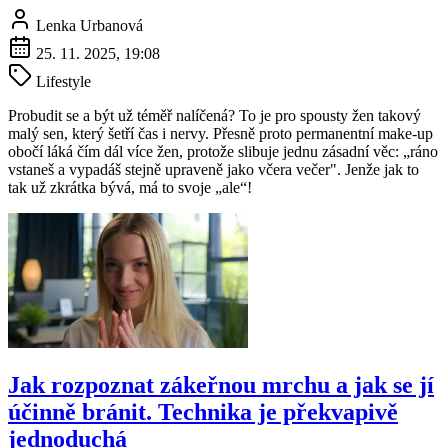
Lenka Urbanová
25. 11. 2025, 19:08
Lifestyle
Probudit se a být už téměř nalíčená? To je pro spousty žen takový
malý sen, který šetří čas i nervy. Přesně proto permanentní make-up
obočí láká čím dál více žen, protože slibuje jednu zásadní věc: „ráno
vstaneš a vypadáš stejně upraveně jako včera večer". Jenže jak to
tak už zkrátka bývá, má to svoje „ale“!
Jak rozpoznat zákeřnou mrchu a jak se jí
účinně bránit. Technika je překvapivě
jednoduchá