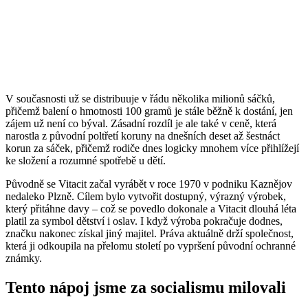
V současnosti už se distribuuje v řádu několika milionů sáčků,
přičemž balení o hmotnosti 100 gramů je stále běžně k dostání, jen
zájem už není co býval. Zásadní rozdíl je ale také v ceně, která
narostla z původní poltřetí koruny na dnešních deset až šestnáct
korun za sáček, přičemž rodiče dnes logicky mnohem více přihlížejí
ke složení a rozumné spotřebě u dětí.
Původně se Vitacit začal vyrábět v roce 1970 v podniku Kaznějov
nedaleko Plzně. Cílem bylo vytvořit dostupný, výrazný výrobek,
který přitáhne davy – což se povedlo dokonale a Vitacit dlouhá léta
platil za symbol dětství i oslav. I když výroba pokračuje dodnes,
značku nakonec získal jiný majitel. Práva aktuálně drží společnost,
která ji odkoupila na přelomu století po vypršení původní ochranné
známky.
Tento nápoj jsme za socialismu milovali