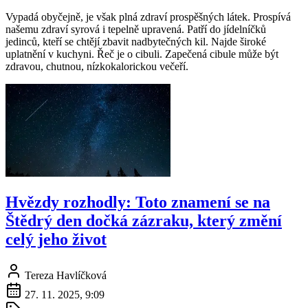
Vypadá obyčejně, je však plná zdraví prospěšných látek. Prospívá
našemu zdraví syrová i tepelně upravená. Patří do jídelníčků
jedinců, kteří se chtějí zbavit nadbytečných kil. Najde široké
uplatnění v kuchyni. Řeč je o cibuli. Zapečená cibule může být
zdravou, chutnou, nízkokalorickou večeří.
Hvězdy rozhodly: Toto znamení se na
Štědrý den dočká zázraku, který změní
celý jeho život
Tereza Havlíčková
27. 11. 2025, 9:09