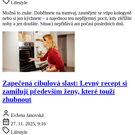
Lifestyle
Možná to znáte. Doběhnete na tramvaj, zasmějete se vtipu kolegyně
nebo si jen kýchnete – a najednou ten nepříjemný pocit, kdy zkřížíte
nohy a jen doufáte. Situaci nepřidává ani počasí posledních dnů.
Zapečená cibulová slast: Levný recept si
zamilují především ženy, které touží
zhubnout
Evžena Janovská
27. 11. 2025, 9:16
Lifestyle