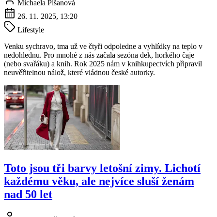
Michaela Pišanová
26. 11. 2025, 13:20
Lifestyle
Venku sychravo, tma už ve čtyři odpoledne a vyhlídky na teplo v
nedohlednu. Pro mnohé z nás začala sezóna dek, horkého čaje
(nebo svařáku) a knih. Rok 2025 nám v knihkupectvích připravil
neuvěřitelnou nálož, které vládnou české autorky.
Toto jsou tři barvy letošní zimy. Lichotí
každému věku, ale nejvíce sluší ženám
nad 50 let