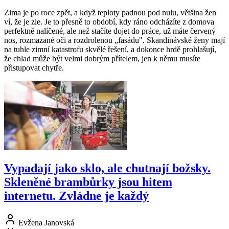
Zima je po roce zpět, a když teploty padnou pod nulu, většina žen
ví, že je zle. Je to přesně to období, kdy ráno odcházíte z domova
perfektně nalíčené, ale než stačíte dojet do práce, už máte červený
nos, rozmazané oči a rozdrolenou „fasádu". Skandinávské ženy mají
na tuhle zimní katastrofu skvělé řešení, a dokonce hrdě prohlašují,
že chlad může být velmi dobrým přítelem, jen k němu musíte
přistupovat chytře.
Vypadají jako sklo, ale chutnají božsky.
Skleněné brambůrky jsou hitem
internetu. Zvládne je každý
Evžena Janovská