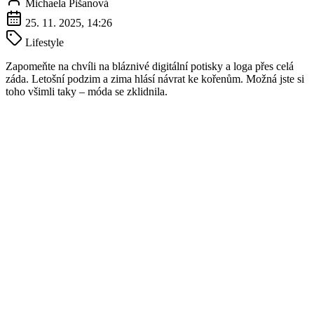
Michaela Pišanová
25. 11. 2025, 14:26
Lifestyle
Zapomeňte na chvíli na bláznivé digitální potisky a loga přes celá
záda. Letošní podzim a zima hlásí návrat ke kořenům. Možná jste si
toho všimli taky – móda se zklidnila.