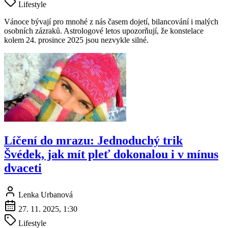
Lifestyle
Vánoce bývají pro mnohé z nás časem dojetí, bilancování i malých
osobních zázraků. Astrologové letos upozorňují, že konstelace
kolem 24. prosince 2025 jsou nezvykle silné.
Líčení do mrazu: Jednoduchý trik
Švédek, jak mít pleť dokonalou i v mínus
dvaceti
Lenka Urbanová
27. 11. 2025, 1:30
Lifestyle