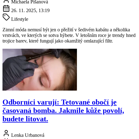
Michaela Pišanová
26. 11. 2025, 13:19
Lifestyle
Zimní móda nemusí být jen o přežití v šedivém kabátu a několika
vrstvách, ve kterých se sotva hýbete. V letošním roce je trendy hned
trojice barev, které fungují jako okamžitý omlazující filtr.
Odborníci varují: Tetované obočí je
časovaná bomba. Jakmile kůže povolí,
budete litovat.
Lenka Urbanová