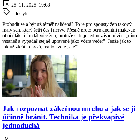
25. 11. 2025, 19:08
Lifestyle
Probudit se a být už téměř nalíčená? To je pro spousty žen takový
malý sen, který šetří čas i nervy. Přesně proto permanentní make-up
obočí láká čím dál více žen, protože slibuje jednu zásadní věc: „ráno
vstaneš a vypadáš stejně upraveně jako včera večer". Jenže jak to
tak už zkrátka bývá, má to svoje „ale“!
Jak rozpoznat zákeřnou mrchu a jak se jí
účinně bránit. Technika je překvapivě
jednoduchá