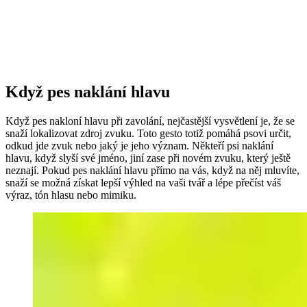
Když pes naklání hlavu
Když pes nakloní hlavu při zavolání, nejčastější vysvětlení je, že se
snaží lokalizovat zdroj zvuku. Toto gesto totiž pomáhá psovi určit,
odkud jde zvuk nebo jaký je jeho význam. Někteří psi naklání
hlavu, když slyší své jméno, jiní zase při novém zvuku, který ještě
neznají. Pokud pes naklání hlavu přímo na vás, když na něj mluvíte,
snaží se možná získat lepší výhled na vaši tvář a lépe přečíst váš
výraz, tón hlasu nebo mimiku.