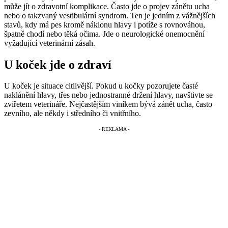
může jít o zdravotní komplikace. Často jde o projev zánětu ucha
nebo o takzvaný vestibulární syndrom. Ten je jedním z vážnějších
stavů, kdy má pes kromě náklonu hlavy i potíže s rovnováhou,
špatně chodí nebo těká očima. Jde o neurologické onemocnění
vyžadující veterinární zásah.
U koček jde o zdraví
U koček je situace citlivější. Pokud u kočky pozorujete časté
naklánění hlavy, třes nebo jednostranné držení hlavy, navštivte se
zvířetem veterináře. Nejčastějším viníkem bývá zánět ucha, často
zevního, ale někdy i středního či vnitřního.