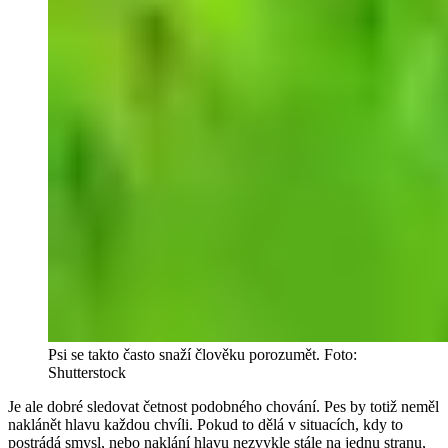
Psi se takto často snaží člověku porozumět. Foto:
Shutterstock
Je ale dobré sledovat četnost podobného chování. Pes by totiž neměl
naklánět hlavu každou chvíli. Pokud to dělá v situacích, kdy to
postrádá smysl, nebo naklání hlavu nezvykle stále na jednu stranu,