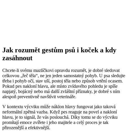
Jak rozumět gestům psů i koček a kdy
zasáhnout
Chcete-li svému mazlíčkovi opravdu rozumět, je dobré sledovat
celkovou „řeč těla“, ne jen jeden samostatný pohyb. U psa sledujte
třeba i pohyb očí, stav uší, postoj těla nebo způsob vrtění ocasem.
Pokud pes nakloní hlavu, ale místo zvídavého pohledu je spíše
napjatý, bojácný nebo má další zvláštní příznaky, je dobré s ním
alespoň preventivně navštívit veterináře.
V kontextu výcviku může náklon hlavy fungovat jako taková
neformální zpětná vazba. Když pes reaguje na povel a nakloní
hlavu, je to signál, že vás poslouchá. Díky tomu se do výcviku
promítají emoce zvířete i jeho majitele a celý proces je tak
přirozenější a efektivnější.