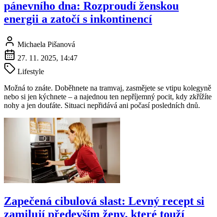
pánevního dna: Rozproudí ženskou
energii a zatočí s inkontinencí
Michaela Pišanová
27. 11. 2025, 14:47
Lifestyle
Možná to znáte. Doběhnete na tramvaj, zasmějete se vtipu kolegyně
nebo si jen kýchnete – a najednou ten nepříjemný pocit, kdy zkřížíte
nohy a jen doufáte. Situaci nepřidává ani počasí posledních dnů.
Zapečená cibulová slast: Levný recept si
zamilují především ženy, které touží