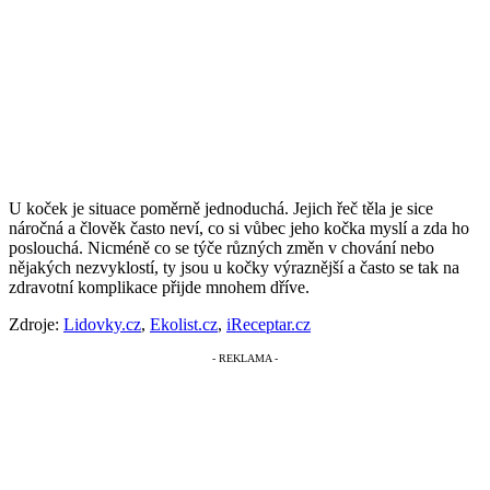
U koček je situace poměrně jednoduchá. Jejich řeč těla je sice
náročná a člověk často neví, co si vůbec jeho kočka myslí a zda ho
poslouchá. Nicméně co se týče různých změn v chování nebo
nějakých nezvyklostí, ty jsou u kočky výraznější a často se tak na
zdravotní komplikace přijde mnohem dříve.
Zdroje:
Lidovky.cz
,
Ekolist.cz
,
iReceptar.cz