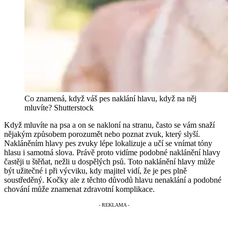
Co znamená, když váš pes naklání hlavu, když na něj
mluvíte?
Shutterstock
Když mluvíte na psa a on se nakloní na stranu, často se vám snaží
nějakým způsobem porozumět nebo poznat zvuk, který slyší.
Nakláněním hlavy pes zvuky lépe lokalizuje a učí se vnímat tóny
hlasu i samotná slova. Právě proto vidíme podobné naklánění hlavy
častěji u štěňat, nežli u dospělých psů. Toto naklánění hlavy může
být užitečné i při výcviku, kdy majitel vidí, že je pes plně
soustředěný. Kočky ale z těchto důvodů hlavu nenaklání a podobné
chování může znamenat zdravotní komplikace.