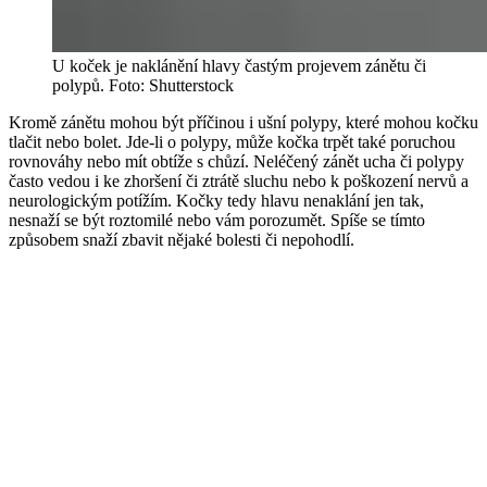
U koček je naklánění hlavy častým projevem zánětu či
polypů. Foto: Shutterstock
Kromě zánětu mohou být příčinou i ušní polypy, které mohou kočku
tlačit nebo bolet. Jde-li o polypy, může kočka trpět také poruchou
rovnováhy nebo mít obtíže s chůzí. Neléčený zánět ucha či polypy
často vedou i ke zhoršení či ztrátě sluchu nebo k poškození nervů a
neurologickým potížím. Kočky tedy hlavu nenaklání jen tak,
nesnaží se být roztomilé nebo vám porozumět. Spíše se tímto
způsobem snaží zbavit nějaké bolesti či nepohodlí.