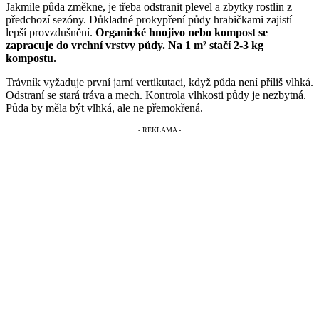
Jakmile půda změkne, je třeba odstranit plevel a zbytky rostlin z
předchozí sezóny. Důkladné prokypření půdy hrabičkami zajistí
lepší provzdušnění.
Organické hnojivo nebo kompost se
zapracuje do vrchní vrstvy půdy. Na 1 m² stačí 2-3 kg
kompostu.
Trávník vyžaduje první jarní vertikutaci, když půda není příliš vlhká.
Odstraní se stará tráva a mech. Kontrola vlhkosti půdy je nezbytná.
Půda by měla být vlhká, ale ne přemokřená.