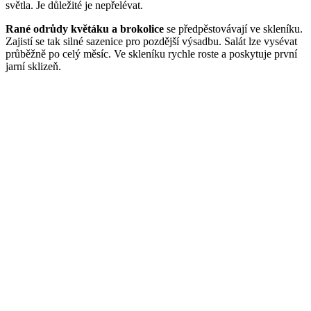
světla. Je důležité je nepřelévat.
Rané odrůdy květáku a brokolice
se předpěstovávají ve skleníku.
Zajistí se tak silné sazenice pro pozdější výsadbu. Salát lze vysévat
průběžně po celý měsíc. Ve skleníku rychle roste a poskytuje první
jarní sklizeň.