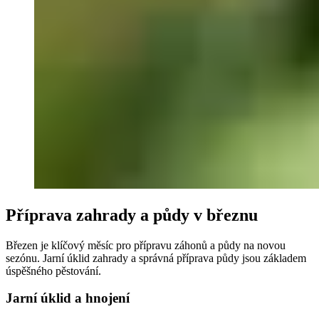
Příprava zahrady a půdy v březnu
Březen je klíčový měsíc pro přípravu záhonů a půdy na novou
sezónu. Jarní úklid zahrady a správná příprava půdy jsou základem
úspěšného pěstování.
Jarní úklid a hnojení