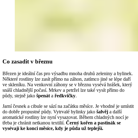
Co zasadit v březnu
Březen je ideální čas pro výsadbu mnoha druhů zeleniny a bylinek.
Některé rostliny lze zasít přímo na záhon, zatímco jiné se lépe daří
ve skleníku. Na venkovní záhony se v březnu vysévá hrášek, který
snáší chladnější počasí. Mrkev a petržel lze také vysít přímo do
půdy, stejně jako
špenát
a
ředkvičky
.
Jarní česnek a cibule se sází na začátku měsíce. Je vhodné je umístit
do dobře propustné půdy. Vytrvalé bylinky jako
šalvěj
a další
aromatické rostliny lze nyní vysazovat. Během chladných nocí je
třeba je chránit netkanou textilií.
Černý kořen a pastinák se
vysévají ke konci měsíce, kdy je půda už teplejší.