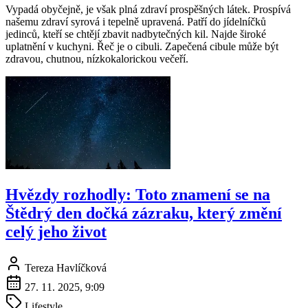
Vypadá obyčejně, je však plná zdraví prospěšných látek. Prospívá
našemu zdraví syrová i tepelně upravená. Patří do jídelníčků
jedinců, kteří se chtějí zbavit nadbytečných kil. Najde široké
uplatnění v kuchyni. Řeč je o cibuli. Zapečená cibule může být
zdravou, chutnou, nízkokalorickou večeří.
Hvězdy rozhodly: Toto znamení se na
Štědrý den dočká zázraku, který změní
celý jeho život
Tereza Havlíčková
27. 11. 2025, 9:09
Lifestyle