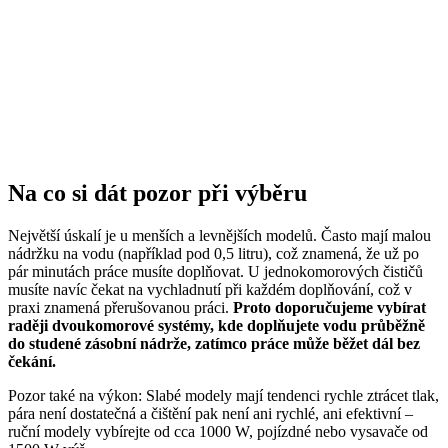
Na co si dát pozor při výběru
Největší úskalí je u menších a levnějších modelů. Často mají malou
nádržku na vodu (například pod 0,5 litru), což znamená, že už po
pár minutách práce musíte doplňovat. U jednokomorových čističů
musíte navíc čekat na vychladnutí při každém doplňování, což v
praxi znamená přerušovanou práci.
Proto doporučujeme vybírat
raději dvoukomorové systémy, kde doplňujete vodu průběžně
do studené zásobní nádrže, zatímco práce může běžet dál bez
čekání.
Pozor také na výkon: Slabé modely mají tendenci rychle ztrácet tlak,
pára není dostatečná a čištění pak není ani rychlé, ani efektivní –
ruční modely vybírejte od cca 1000 W, pojízdné nebo vysavače od