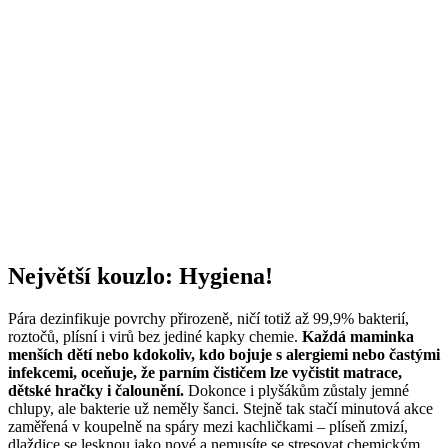
Největší kouzlo: Hygiena!
Pára dezinfikuje povrchy přirozeně, ničí totiž až 99,9% bakterií,
roztočů, plísní i virů bez jediné kapky chemie.
Každá maminka
menších dětí nebo kdokoliv, kdo bojuje s alergiemi nebo častými
infekcemi, oceňuje, že parním čističem lze vyčistit matrace,
dětské hračky i čalounění.
Dokonce i plyšákům zůstaly jemné
chlupy, ale bakterie už neměly šanci. Stejně tak stačí minutová akce
zaměřená v koupelně na spáry mezi kachličkami – plíseň zmizí,
dlaždice se lesknou jako nové a nemusíte se stresovat chemickým