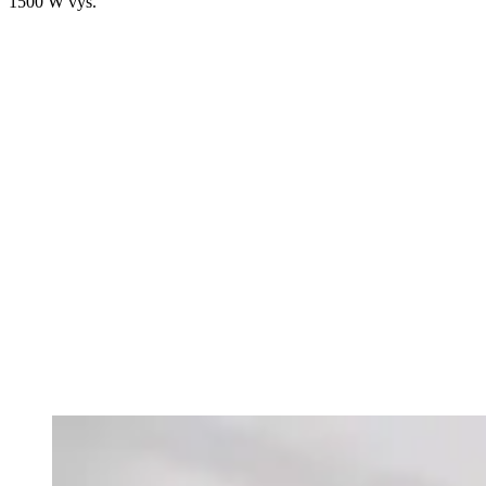
1500 W výš.