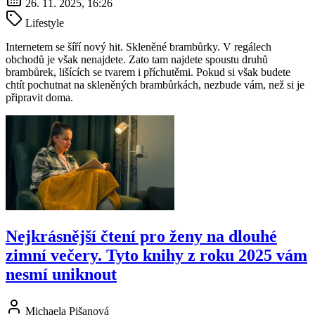
26. 11. 2025, 16:26
Lifestyle
Internetem se šíří nový hit. Skleněné brambůrky. V regálech
obchodů je však nenajdete. Zato tam najdete spoustu druhů
brambůrek, lišících se tvarem i příchutěmi. Pokud si však budete
chtít pochutnat na skleněných brambůrkách, nezbude vám, než si je
připravit doma.
Nejkrásnější čtení pro ženy na dlouhé
zimní večery. Tyto knihy z roku 2025 vám
nesmí uniknout
Michaela Pišanová