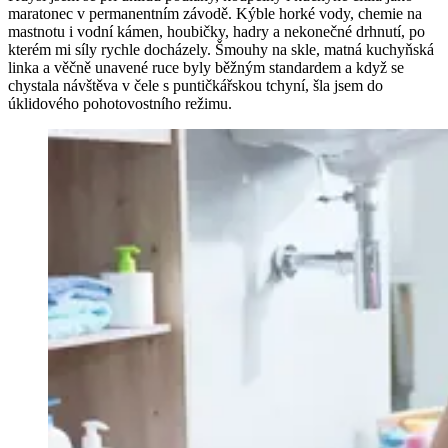
maratonec v permanentním závodě. Kýble horké vody, chemie na
mastnotu i vodní kámen, houbičky, hadry a nekonečné drhnutí, po
kterém mi síly rychle docházely. Šmouhy na skle, matná kuchyňská
linka a věčně unavené ruce byly běžným standardem a když se
chystala návštěva v čele s puntičkářskou tchyní, šla jsem do
úklidového pohotovostního režimu.