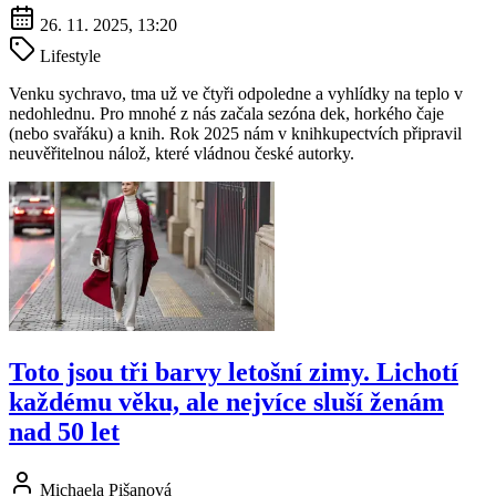
26. 11. 2025, 13:20
Lifestyle
Venku sychravo, tma už ve čtyři odpoledne a vyhlídky na teplo v
nedohlednu. Pro mnohé z nás začala sezóna dek, horkého čaje
(nebo svařáku) a knih. Rok 2025 nám v knihkupectvích připravil
neuvěřitelnou nálož, které vládnou české autorky.
Toto jsou tři barvy letošní zimy. Lichotí
každému věku, ale nejvíce sluší ženám
nad 50 let
Michaela Pišanová