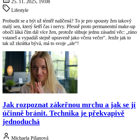
25. 11. 2025, 19:08
Lifestyle
Probudit se a být už téměř nalíčená? To je pro spousty žen takový
malý sen, který šetří čas i nervy. Přesně proto permanentní make-up
obočí láká čím dál více žen, protože slibuje jednu zásadní věc: „ráno
vstaneš a vypadáš stejně upraveně jako včera večer". Jenže jak to
tak už zkrátka bývá, má to svoje „ale“!
Jak rozpoznat zákeřnou mrchu a jak se jí
účinně bránit. Technika je překvapivě
jednoduchá
Michaela Pišanová