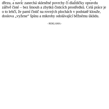
dřezu, a navíc zanechá skleněné povrchy či dlaždičky opravdu
zářivě čisté – bez šmouh a zbytků čisticích prostředků. Celá práce je
o to lehčí, že parní čistič na rovných plochách v podstatě klouže,
doslova „vyžene“ špínu a mikroby odolávající běžnému úklidu.