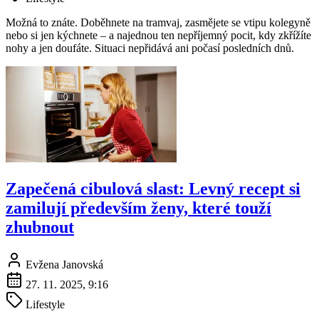
Možná to znáte. Doběhnete na tramvaj, zasmějete se vtipu kolegyně
nebo si jen kýchnete – a najednou ten nepříjemný pocit, kdy zkřížíte
nohy a jen doufáte. Situaci nepřidává ani počasí posledních dnů.
Zapečená cibulová slast: Levný recept si
zamilují především ženy, které touží
zhubnout
Evžena Janovská
27. 11. 2025, 9:16
Lifestyle