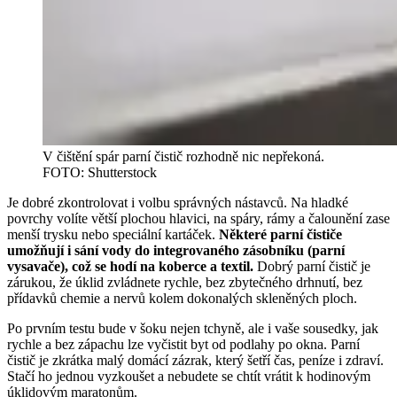
V čištění spár parní čistič rozhodně nic nepřekoná.
FOTO: Shutterstock
Je dobré zkontrolovat i volbu správných nástavců. Na hladké
povrchy volíte větší plochou hlavici, na spáry, rámy a čalounění zase
menší trysku nebo speciální kartáček.
Některé parní čističe
umožňují i sání vody do integrovaného zásobníku (parní
vysavače), což se hodí na koberce a textil.
Dobrý parní čistič je
zárukou, že úklid zvládnete rychle, bez zbytečného drhnutí, bez
přídavků chemie a nervů kolem dokonalých skleněných ploch.
Po prvním testu bude v šoku nejen tchyně, ale i vaše sousedky, jak
rychle a bez zápachu lze vyčistit byt od podlahy po okna. Parní
čistič je zkrátka malý domácí zázrak, který šetří čas, peníze i zdraví.
Stačí ho jednou vyzkoušet a nebudete se chtít vrátit k hodinovým
úklidovým maratonům.