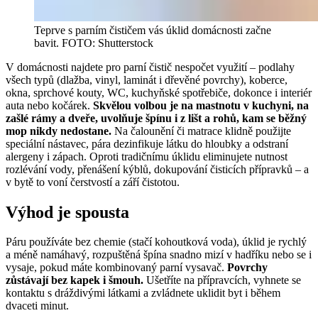
Teprve s parním čističem vás úklid domácnosti začne
bavit. FOTO: Shutterstock
V domácnosti najdete pro parní čistič nespočet využití – podlahy
všech typů (dlažba, vinyl, laminát i dřevěné povrchy), koberce,
okna, sprchové kouty, WC, kuchyňské spotřebiče, dokonce i interiér
auta nebo kočárek.
Skvělou volbou je na mastnotu v kuchyni, na
zašlé rámy a dveře, uvolňuje špínu i z lišt a rohů, kam se běžný
mop nikdy nedostane.
Na čalounění či matrace klidně použijte
speciální nástavec, pára dezinfikuje látku do hloubky a odstraní
alergeny i zápach. Oproti tradičnímu úklidu eliminujete nutnost
rozlévání vody, přenášení kýblů, dokupování čisticích přípravků – a
v bytě to voní čerstvostí a září čistotou.
Výhod je spousta
Páru používáte bez chemie (stačí kohoutková voda), úklid je rychlý
a méně namáhavý, rozpuštěná špína snadno mizí v hadříku nebo se i
vysaje, pokud máte kombinovaný parní vysavač.
Povrchy
zůstávají bez kapek i šmouh.
Ušetříte na přípravcích, vyhnete se
kontaktu s dráždivými látkami a zvládnete uklidit byt i během
dvaceti minut.