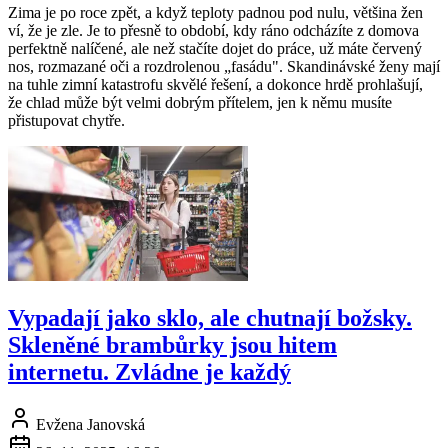
Zima je po roce zpět, a když teploty padnou pod nulu, většina žen
ví, že je zle. Je to přesně to období, kdy ráno odcházíte z domova
perfektně nalíčené, ale než stačíte dojet do práce, už máte červený
nos, rozmazané oči a rozdrolenou „fasádu". Skandinávské ženy mají
na tuhle zimní katastrofu skvělé řešení, a dokonce hrdě prohlašují,
že chlad může být velmi dobrým přítelem, jen k němu musíte
přistupovat chytře.
Vypadají jako sklo, ale chutnají božsky.
Skleněné brambůrky jsou hitem
internetu. Zvládne je každý
Evžena Janovská