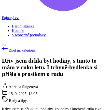
Fajnstyl.cz
Hlavní stránka
Kontakt
Všeobecné podmínky
Zpět na kategorii
Dřív jsem drhla byt hodiny, s tímto to
mám v cuku letu. I tchyně-bydlenka si
přišla s prosíkem o radu
Adriana Singerová
15. 9. 2025, 18:05
Rady a tipy
Kdysi jsem se při úklidu podlahy, koupelny i kuchyně cítila jako