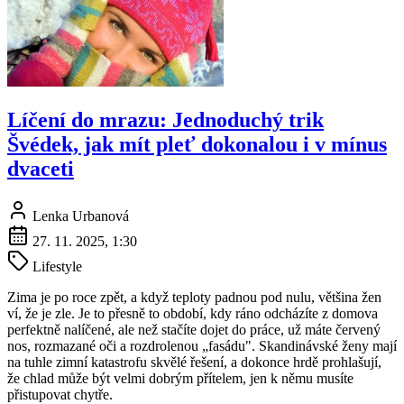
Líčení do mrazu: Jednoduchý trik
Švédek, jak mít pleť dokonalou i v mínus
dvaceti
Lenka Urbanová
27. 11. 2025, 1:30
Lifestyle
Zima je po roce zpět, a když teploty padnou pod nulu, většina žen
ví, že je zle. Je to přesně to období, kdy ráno odcházíte z domova
perfektně nalíčené, ale než stačíte dojet do práce, už máte červený
nos, rozmazané oči a rozdrolenou „fasádu". Skandinávské ženy mají
na tuhle zimní katastrofu skvělé řešení, a dokonce hrdě prohlašují,
že chlad může být velmi dobrým přítelem, jen k němu musíte
přistupovat chytře.