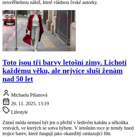
neuvěřitelnou nálož, které vládnou české autorky.
Toto jsou tři barvy letošní zimy. Lichotí
každému věku, ale nejvíce sluší ženám
nad 50 let
Michaela Pišanová
26. 11. 2025, 13:19
Lifestyle
Zimní móda nemusí být jen o přežití v šedivém kabátu a několika
vrstvách, ve kterých se sotva hýbete. V letošním roce je trendy hned
trojice barev, které fungují jako okamžitý omlazující filtr.