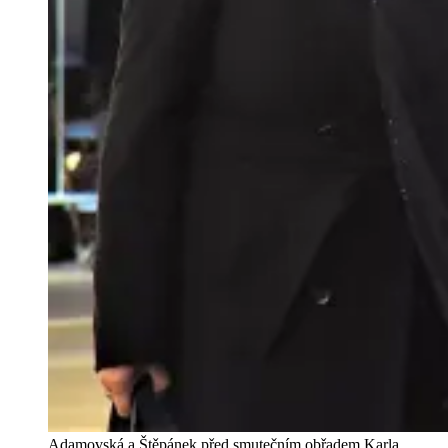
Adamovská a Štěpánek před smutečním obřadem Karla