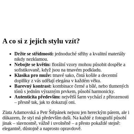
A co si z jejich stylu vzít?
Držte se střídmosti:
jednoduché střihy a kvalitní materiály
nikdy nezklamou.
Nebojte se květin:
florální vzory mohou působit dospěle a
sofistikovaně, když jsou na tmavém podkladu.
Klasika pro muže:
tmavé sako, čistá košile a decentní
doplňky z vás udělají elegána v každém věku.
Barevný kontrast:
kombinace černé a bílé, nebo tlumených
tónů s jedním výrazným prvkem, působí harmonicky.
Autenticita především:
největší šarm vychází z přirozenosti
– přesně tak, jak to dokazují oni.
Zlata Adamovská a Petr Štěpánek nejsou jen hereckým párem, ale i
důkazem, že styl má především duši. Na každé z fotografií působí
jinak – slavnostně, vážně i uvolněně – a přesto pokaždé stejně:
elegantně, důstojně a naprosto opravdově.