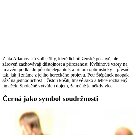
Zlata Adamovská volí střihy, které lichotí ženské postavě, ale
zároveň zachovávají důstojnost a přirozenost. Květinové vzory na
tmavém podkladu působí elegantně, a přitom optimisticky – přesně
tak, jak ji známe z jejího hereckého projevu. Petr Štěpánek naopak
sází na jednoduchost – čistou košili, tmavé sako a lehce rozhalený
límeček. Společně vytvářejí dojem, že méně je někdy více.
Černá jako symbol soudržnosti