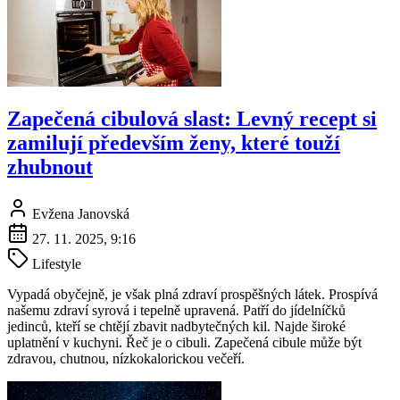
Zapečená cibulová slast: Levný recept si
zamilují především ženy, které touží
zhubnout
Evžena Janovská
27. 11. 2025, 9:16
Lifestyle
Vypadá obyčejně, je však plná zdraví prospěšných látek. Prospívá
našemu zdraví syrová i tepelně upravená. Patří do jídelníčků
jedinců, kteří se chtějí zbavit nadbytečných kil. Najde široké
uplatnění v kuchyni. Řeč je o cibuli. Zapečená cibule může být
zdravou, chutnou, nízkokalorickou večeří.