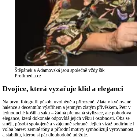
Štěpánek a Adamovská jsou společně vždy šik
Profimedia.cz
Dvojice, která vyzařuje klid a eleganci
Na první fotografii působí uvolněně a přirozeně. Zlata v květované
halence s decentním výstřihem a jemným zlatým přívěskem, Petr v
jednoduché košili a saku – žádná přehnaná stylizace, ale pohodová
elegance, která dokonale odpovídá jejich věku i osobnosti. Oba se
smějí, působí spokojeně a vzájemně sehraně. Jejich vizáž podtrhuje i
volba barev: zemité tóny a přírodní motivy symbolizují vyrovnanost
a stabilitu, kterou si pár dlouhodobě udržuje.