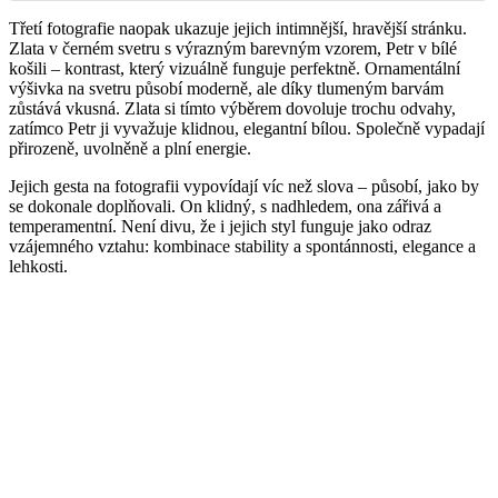
Třetí fotografie naopak ukazuje jejich intimnější, hravější stránku.
Zlata v černém svetru s výrazným barevným vzorem, Petr v bílé
košili – kontrast, který vizuálně funguje perfektně. Ornamentální
výšivka na svetru působí moderně, ale díky tlumeným barvám
zůstává vkusná. Zlata si tímto výběrem dovoluje trochu odvahy,
zatímco Petr ji vyvažuje klidnou, elegantní bílou. Společně vypadají
přirozeně, uvolněně a plní energie.
Jejich gesta na fotografii vypovídají víc než slova – působí, jako by
se dokonale doplňovali. On klidný, s nadhledem, ona zářivá a
temperamentní. Není divu, že i jejich styl funguje jako odraz
vzájemného vztahu: kombinace stability a spontánnosti, elegance a
lehkosti.