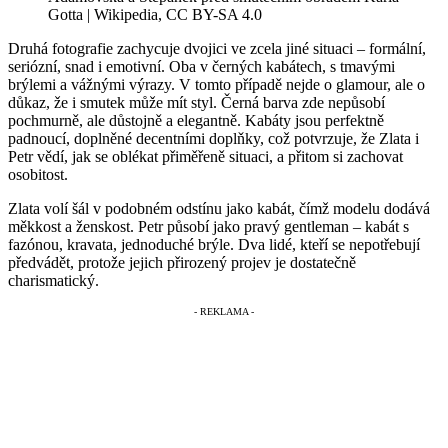
Gotta | Wikipedia, CC BY-SA 4.0
Druhá fotografie zachycuje dvojici ve zcela jiné situaci – formální,
seriózní, snad i emotivní. Oba v černých kabátech, s tmavými
brýlemi a vážnými výrazy. V tomto případě nejde o glamour, ale o
důkaz, že i smutek může mít styl. Černá barva zde nepůsobí
pochmurně, ale důstojně a elegantně. Kabáty jsou perfektně
padnoucí, doplněné decentními doplňky, což potvrzuje, že Zlata i
Petr vědí, jak se oblékat přiměřeně situaci, a přitom si zachovat
osobitost.
Zlata volí šál v podobném odstínu jako kabát, čímž modelu dodává
měkkost a ženskost. Petr působí jako pravý gentleman – kabát s
fazónou, kravata, jednoduché brýle. Dva lidé, kteří se nepotřebují
předvádět, protože jejich přirozený projev je dostatečně
charismatický.