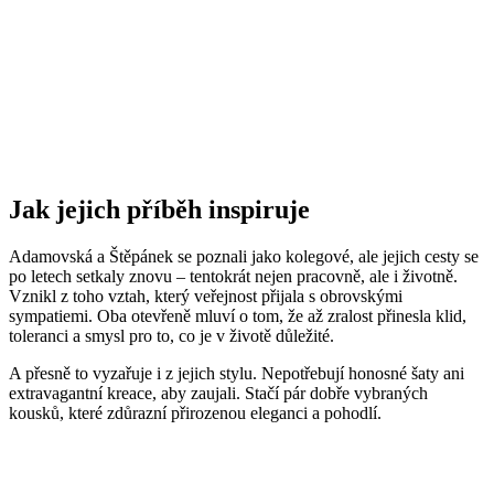
Jak jejich příběh inspiruje
Adamovská a Štěpánek se poznali jako kolegové, ale jejich cesty se
po letech setkaly znovu – tentokrát nejen pracovně, ale i životně.
Vznikl z toho vztah, který veřejnost přijala s obrovskými
sympatiemi. Oba otevřeně mluví o tom, že až zralost přinesla klid,
toleranci a smysl pro to, co je v životě důležité.
A přesně to vyzařuje i z jejich stylu. Nepotřebují honosné šaty ani
extravagantní kreace, aby zaujali. Stačí pár dobře vybraných
kousků, které zdůrazní přirozenou eleganci a pohodlí.