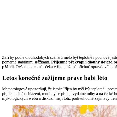
Září by podle dlouhodobých scénářů mělo být teplotně i pocitově ješt
poměrně stabilními srážkami.
Příjemně překvapí i dlouhý dojezd ba
přáteli.
Ovšem to, co nás čeká v říjnu, už má příchuť opravdového p
Letos konečně zažijeme pravé babí léto
Meteorologové upozorňují, že letošní říjen by měl být teplotně i p
přijde citelné ochlazení, mnohdy se přidají vydatné mlhy a na české
mykologických webů a diskuzí, mají totiž podivuhodně zajímavý tren