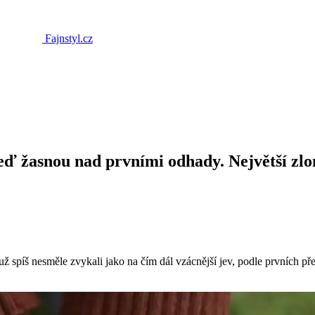
Fajnstyl.cz
eď žasnou nad prvními odhady. Největší zlo
y už spíš nesměle zvykali jako na čím dál vzácnější jev, podle prvních 