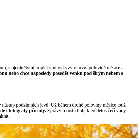
pňům, s ojedinělými tropickými výkyvy v první polovině měsíce a
sezónu nebo chce naposledy posedět venku pod širým nebem s
lý nástup podzimních jevů. Už během druhé poloviny měsíce totiž
ale i fotografy přírody.
Zprávy o růstu hub, které letos čeří vody
krát.