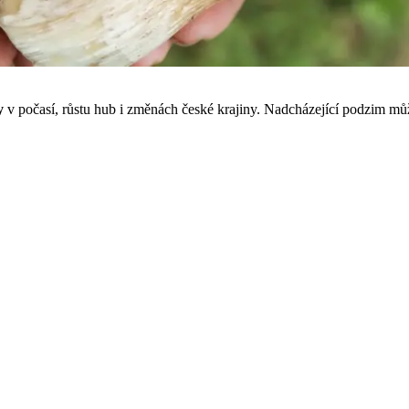
ly
v počasí, růstu hub i změnách české krajiny. Nadcházející podzim může