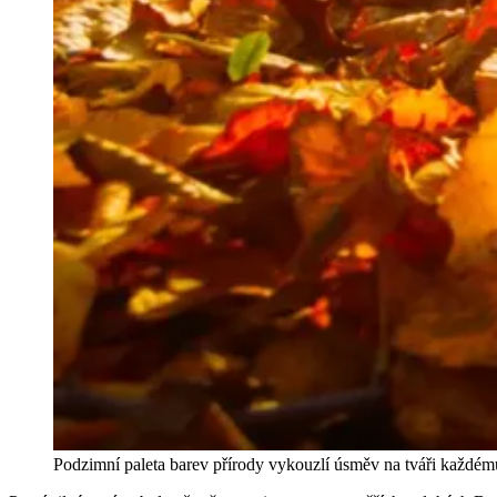
Podzimní paleta barev přírody vykouzlí úsměv na tváři každé