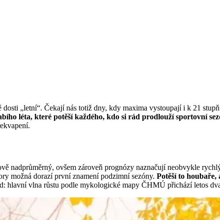
ě dosti „letní“. Čekají nás totiž dny, kdy maxima vystoupají i k 21 stu
bího léta, které potěší každého, kdo si rád prodlouží sportovní 
řekvapení.
ocitově nadprůměrný, ovšem zároveň prognózy naznačují neobvykle rych
 hory možná dorazí první znamení podzimní sezóny.
Potěší to houbaře, 
d: hlavní vlna růstu podle mykologické mapy ČHMÚ přichází letos dva