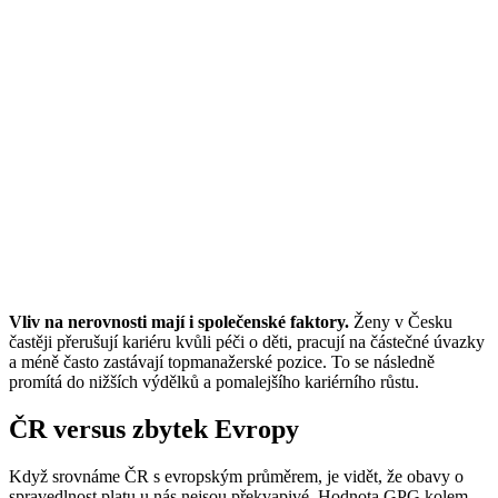
Vliv na nerovnosti mají i společenské faktory.
Ženy v Česku
častěji přerušují kariéru kvůli péči o děti, pracují na částečné úvazky
a méně často zastávají topmanažerské pozice. To se následně
promítá do nižších výdělků a pomalejšího kariérního růstu.
ČR versus zbytek Evropy
Když srovnáme ČR s evropským průměrem, je vidět, že obavy o
spravedlnost platu u nás nejsou překvapivé. Hodnota GPG kolem