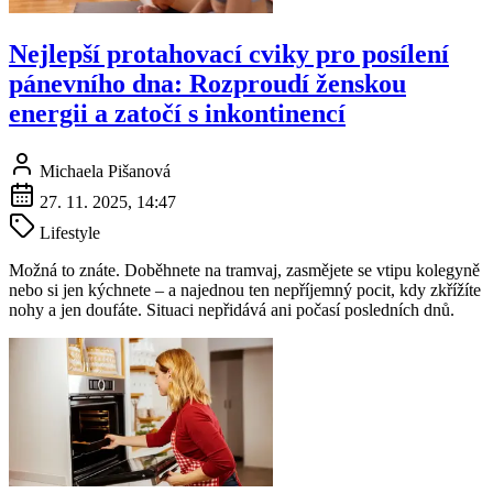
Nejlepší protahovací cviky pro posílení
pánevního dna: Rozproudí ženskou
energii a zatočí s inkontinencí
Michaela Pišanová
27. 11. 2025, 14:47
Lifestyle
Možná to znáte. Doběhnete na tramvaj, zasmějete se vtipu kolegyně
nebo si jen kýchnete – a najednou ten nepříjemný pocit, kdy zkřížíte
nohy a jen doufáte. Situaci nepřidává ani počasí posledních dnů.