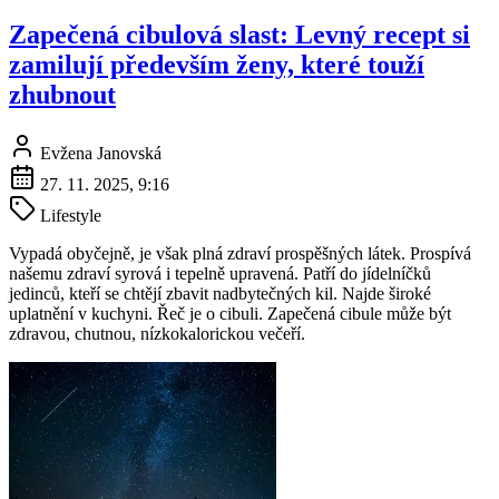
Zapečená cibulová slast: Levný recept si
zamilují především ženy, které touží
zhubnout
Evžena Janovská
27. 11. 2025, 9:16
Lifestyle
Vypadá obyčejně, je však plná zdraví prospěšných látek. Prospívá
našemu zdraví syrová i tepelně upravená. Patří do jídelníčků
jedinců, kteří se chtějí zbavit nadbytečných kil. Najde široké
uplatnění v kuchyni. Řeč je o cibuli. Zapečená cibule může být
zdravou, chutnou, nízkokalorickou večeří.