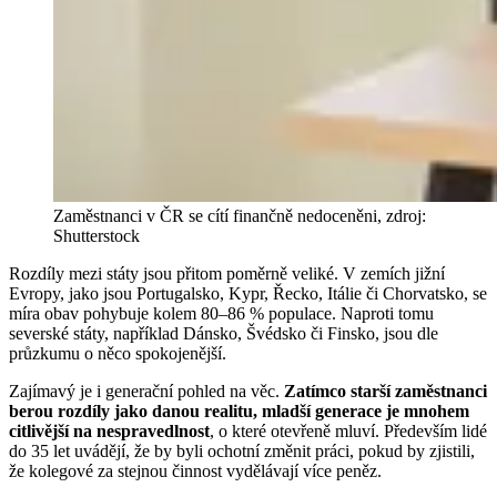
Zaměstnanci v ČR se cítí finančně nedoceněni, zdroj:
Shutterstock
Rozdíly mezi státy jsou přitom poměrně veliké. V zemích jižní
Evropy, jako jsou Portugalsko, Kypr, Řecko, Itálie či Chorvatsko, se
míra obav pohybuje kolem 80–86 % populace. Naproti tomu
severské státy, například Dánsko, Švédsko či Finsko, jsou dle
průzkumu o něco spokojenější.
Zajímavý je i generační pohled na věc.
Zatímco starší zaměstnanci
berou rozdíly jako danou realitu, mladší generace je mnohem
citlivější na nespravedlnost
, o které otevřeně mluví. Především lidé
do 35 let uvádějí, že by byli ochotní změnit práci, pokud by zjistili,
že kolegové za stejnou činnost vydělávají více peněz.