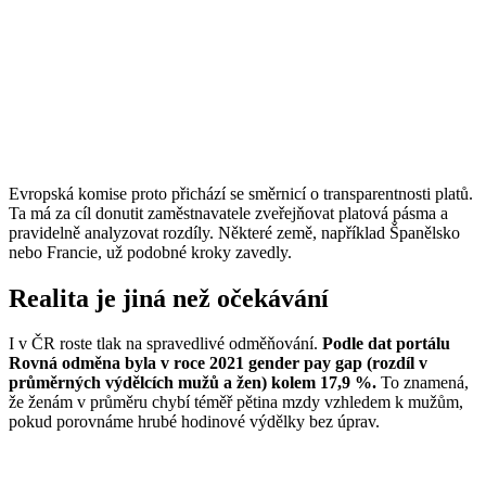
Evropská komise proto přichází se směrnicí o transparentnosti platů.
Ta má za cíl donutit zaměstnavatele zveřejňovat platová pásma a
pravidelně analyzovat rozdíly. Některé země, například Španělsko
nebo Francie, už podobné kroky zavedly.
Realita je jiná než očekávání
I v ČR roste tlak na spravedlivé odměňování.
Podle dat portálu
Rovná odměna byla v roce 2021 gender pay gap (rozdíl v
průměrných výdělcích mužů a žen) kolem 17,9 %.
To znamená,
že ženám v průměru chybí téměř pětina mzdy vzhledem k mužům,
pokud porovnáme hrubé hodinové výdělky bez úprav.