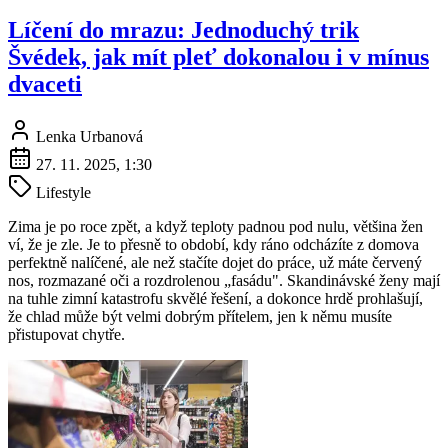
Líčení do mrazu: Jednoduchý trik
Švédek, jak mít pleť dokonalou i v mínus
dvaceti
Lenka Urbanová
27. 11. 2025, 1:30
Lifestyle
Zima je po roce zpět, a když teploty padnou pod nulu, většina žen
ví, že je zle. Je to přesně to období, kdy ráno odcházíte z domova
perfektně nalíčené, ale než stačíte dojet do práce, už máte červený
nos, rozmazané oči a rozdrolenou „fasádu". Skandinávské ženy mají
na tuhle zimní katastrofu skvělé řešení, a dokonce hrdě prohlašují,
že chlad může být velmi dobrým přítelem, jen k němu musíte
přistupovat chytře.