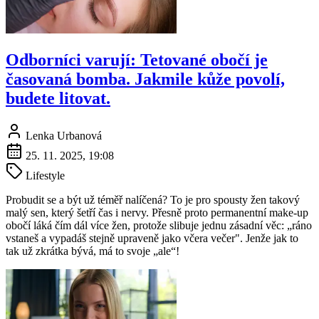
Odborníci varují: Tetované obočí je
časovaná bomba. Jakmile kůže povolí,
budete litovat.
Lenka Urbanová
25. 11. 2025, 19:08
Lifestyle
Probudit se a být už téměř nalíčená? To je pro spousty žen takový
malý sen, který šetří čas i nervy. Přesně proto permanentní make-up
obočí láká čím dál více žen, protože slibuje jednu zásadní věc: „ráno
vstaneš a vypadáš stejně upraveně jako včera večer". Jenže jak to
tak už zkrátka bývá, má to svoje „ale“!