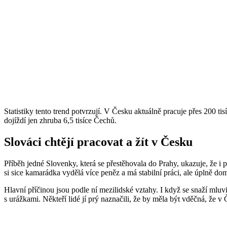
Statistiky tento trend potvrzují. V Česku aktuálně pracuje přes 200 ti
dojíždí jen zhruba 6,5 tisíce Čechů.
Slováci chtějí pracovat a žít v Česku
Příběh jedné Slovenky, která se přestěhovala do Prahy, ukazuje, že i
si sice kamarádka vydělá více peněz a má stabilní práci, ale úplně dom
Hlavní příčinou jsou podle ní mezilidské vztahy. I když se snaží mluv
s urážkami. Někteří lidé jí prý naznačili, že by měla být vděčná, že 