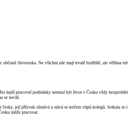
síc občanů Slovenska. Ne všichni zde mají trvalé bydliště, ale většina t
 přes lepší pracovní podmínky nemusí být život v Česku vždy bezproblém
a se necítí.
it česky, její přízvuk zůstává a stává se terčem vtipů kolegů. Setkala
v Česku může pracovat.