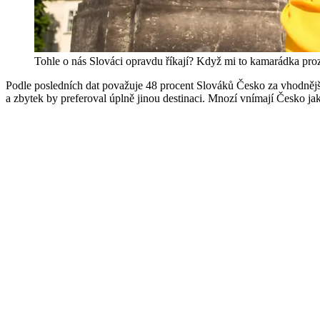
Tohle o nás Slováci opravdu říkají? Když mi to kamarádka prozr
Podle posledních dat považuje 48 procent Slováků Česko za vhodnější 
a zbytek by preferoval úplně jinou destinaci. Mnozí vnímají Česko jak