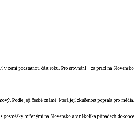
ráví v zemi podstatnou část roku. Pro srovnání – za prací na Slovensko
ový. Podle její české známé, která její zkušenost popsala pro média,
 se i s posměšky mířenými na Slovensko a v několika případech dokonce