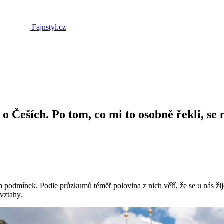
Fajnstyl.cz
o Češích. Po tom, co mi to osobně řekli, se 
h podmínek. Podle průzkumů téměř polovina z nich věří, že se u nás žij
 vztahy.