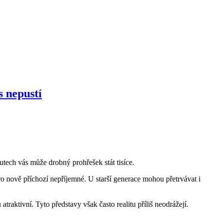
s nepustí
tech vás může drobný prohřešek stát tisíce.
o nově příchozí nepříjemné. U starší generace mohou přetrvávat i
raktivní. Tyto představy však často realitu příliš neodrážejí.