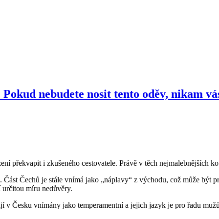
 Pokud nebudete nosit tento oděv, nikam vá
í překvapit i zkušeného cestovatele. Právě v těch nejmalebnějších kou
 Část Čechů je stále vnímá jako „náplavy“ z východu, což může být pr
 určitou míru nedůvěry.
í v Česku vnímány jako temperamentní a jejich jazyk je pro řadu mužů at