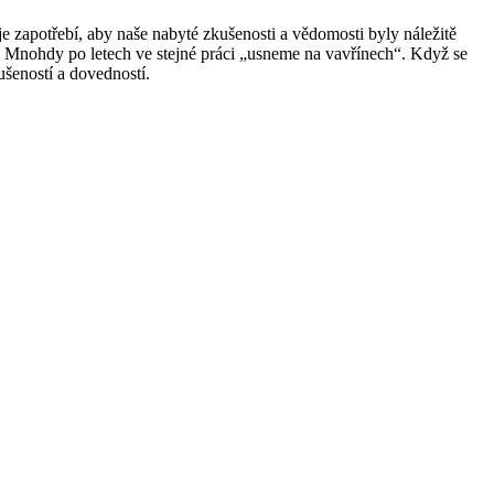
e zapotřebí, aby naše nabyté zkušenosti a vědomosti byly náležitě
e. Mnohdy po letech ve stejné práci „usneme na vavřínech“. Když se
ušeností a dovedností.