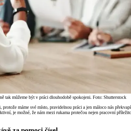
ině tak můžeme být v práci dlouhodobě spokojeni. Foto: Shutterstock
i, protože máme své místo, pravidelnou práci a jen máloco nás překvapí.
vní, je možné, že nám mezi rukama protečou nejen pracovní příležitost
ávě za pomoci čísel