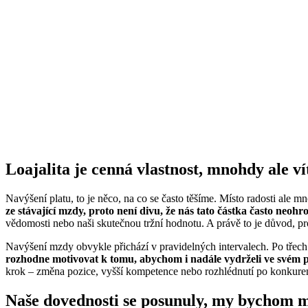
Loajalita je cenná vlastnost, mnohdy ale v
Navýšení platu, to je něco, na co se často těšíme. Místo radosti ale
ze stávající mzdy, proto není divu, že nás tato částka často neohr
vědomosti nebo naši skutečnou tržní hodnotu. A právě to je důvod, pro
Navýšení mzdy obvykle přichází v pravidelných intervalech. Po třech m
rozhodne motivovat k tomu, abychom i nadále vydrželi ve svém 
krok – změna pozice, vyšší kompetence nebo rozhlédnutí po konkure
Naše dovednosti se posunuly, my bychom m