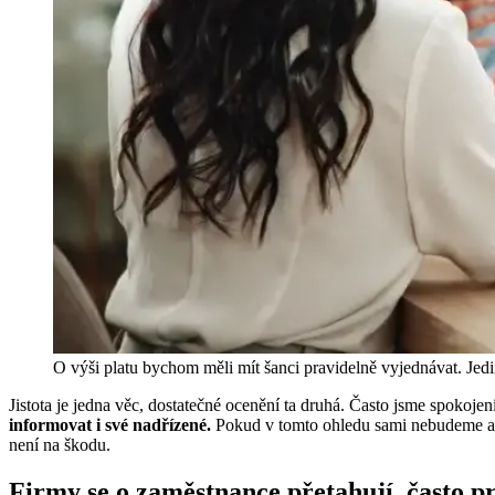
O výši platu bychom měli mít šanci pravidelně vyjednávat. Jed
Jistota je jedna věc, dostatečné ocenění ta druhá. Často jsme spokojen
informovat i své nadřízené.
Pokud v tomto ohledu sami nebudeme akti
není na škodu.
Firmy se o zaměstnance přetahují, často pr