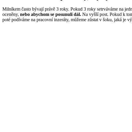
Milníkem často bývají právě 3 roky. Pokud 3 roky setrváváme na jedné
oceněny,
nebo abychom se posunuli dál.
Na vyšší post. Pokud k to
poté podíváme na pracovní inzeráty, můžeme zůstat v šoku, jaká je vý