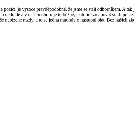
 pozici, je vysoce pravděpodobné, že jsme se stali odborníkem. A tak j
mu nedojde a v našem oboru je to běžné, je dobré zmapovat si trh prác
še nabízené mzdy, a to se jedná mnohdy o nástupní plat. Bez našich zk