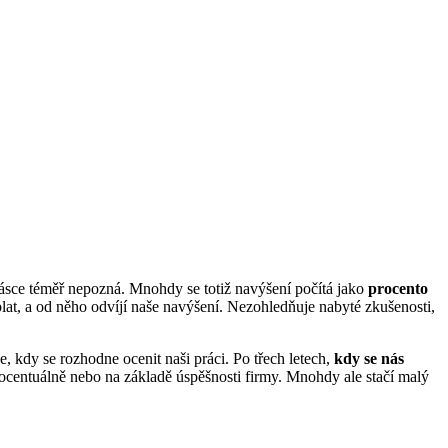
 pásce téměř nepozná. Mnohdy se totiž navýšení počítá jako
procento
 plat, a od něho odvíjí naše navýšení. Nezohledňuje nabyté zkušenosti,
e, kdy se rozhodne ocenit naši práci. Po třech letech,
kdy se nás
ocentuálně nebo na základě úspěšnosti firmy. Mnohdy ale stačí malý