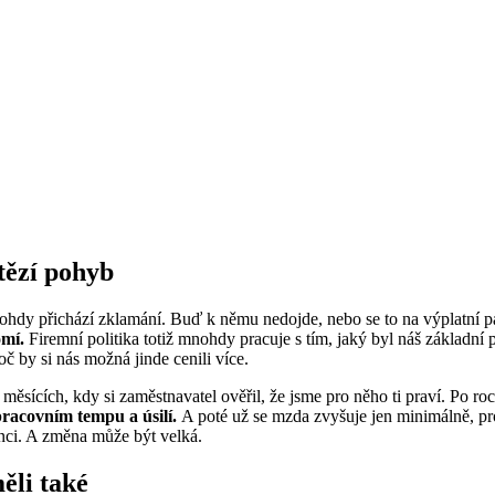
ítězí pohyb
 mnohdy přichází zklamání. Buď k němu nedojde, nebo se to na výplatní
omí.
Firemní politika totiž mnohdy pracuje s tím, jaký byl náš základní
č by si nás možná jinde cenili více.
ěsících, kdy si zaměstnavatel ověřil, že jsme pro něho ti praví. Po roc
pracovním tempu a úsilí.
A poté už se mzda zvyšuje jen minimálně, pr
nci. A změna může být velká.
ěli také