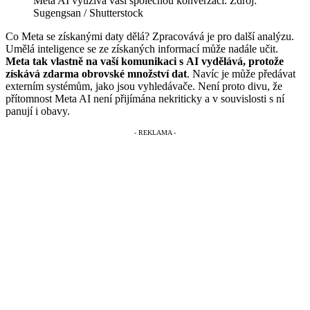
Meta AI využívá vaši společnou konverzaci. Zdroj:
Sugengsan / Shutterstock
Co Meta se získanými daty dělá? Zpracovává je pro další analýzu.
Umělá inteligence se ze získaných informací může nadále učit.
Meta tak vlastně na vaší komunikaci s AI vydělává, protože
získává zdarma obrovské množství dat
. Navíc je může předávat
externím systémům, jako jsou vyhledávače. Není proto divu, že
přítomnost Meta AI není přijímána nekriticky a v souvislosti s ní
panují i obavy.