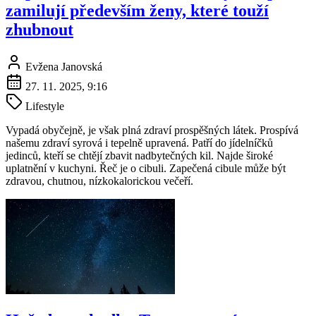
zamilují především ženy, které touží
zhubnout
Evžena Janovská
27. 11. 2025, 9:16
Lifestyle
Vypadá obyčejně, je však plná zdraví prospěšných látek. Prospívá
našemu zdraví syrová i tepelně upravená. Patří do jídelníčků
jedinců, kteří se chtějí zbavit nadbytečných kil. Najde široké
uplatnění v kuchyni. Řeč je o cibuli. Zapečená cibule může být
zdravou, chutnou, nízkokalorickou večeří.