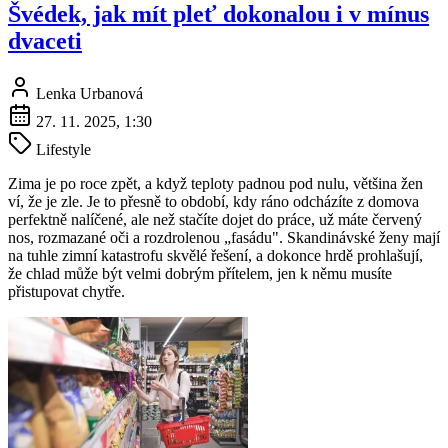
Švédek, jak mít pleť dokonalou i v mínus
dvaceti
Lenka Urbanová
27. 11. 2025, 1:30
Lifestyle
Zima je po roce zpět, a když teploty padnou pod nulu, většina žen
ví, že je zle. Je to přesně to období, kdy ráno odcházíte z domova
perfektně nalíčené, ale než stačíte dojet do práce, už máte červený
nos, rozmazané oči a rozdrolenou „fasádu". Skandinávské ženy mají
na tuhle zimní katastrofu skvělé řešení, a dokonce hrdě prohlašují,
že chlad může být velmi dobrým přítelem, jen k němu musíte
přistupovat chytře.