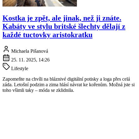
Kostka je zpět, ale jinak, než ji znáte.
Kabáty ve stylu britské šlechty dělají z
každé tuctovky aristokratku
Michaela Pišanová
25. 11. 2025, 14:26
Lifestyle
Zapomeňte na chvíli na bláznivé digitální potisky a loga přes celá
záda. Letošní podzim a zima hlásí návrat ke kořenům. Možná jste si
toho všimli taky – móda se zklidnila.