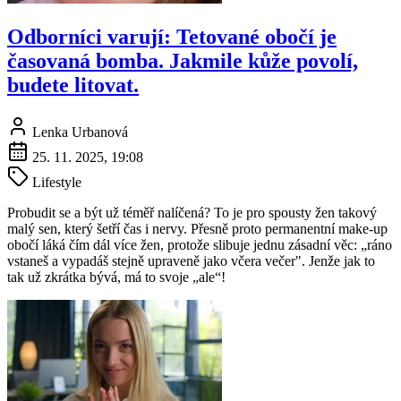
Odborníci varují: Tetované obočí je
časovaná bomba. Jakmile kůže povolí,
budete litovat.
Lenka Urbanová
25. 11. 2025, 19:08
Lifestyle
Probudit se a být už téměř nalíčená? To je pro spousty žen takový
malý sen, který šetří čas i nervy. Přesně proto permanentní make-up
obočí láká čím dál více žen, protože slibuje jednu zásadní věc: „ráno
vstaneš a vypadáš stejně upraveně jako včera večer". Jenže jak to
tak už zkrátka bývá, má to svoje „ale“!