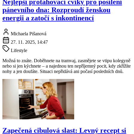
Nejlepší protahovací cviky pro posílení
pánevního dna: Rozproudí ženskou
energii a zatočí s inkontinencí
Michaela Pišanová
27. 11. 2025, 14:47
Lifestyle
Možná to znáte. Doběhnete na tramvaj, zasmějete se vtipu kolegyně
nebo si jen kýchnete – a najednou ten nepříjemný pocit, kdy zkřížíte
nohy a jen doufáte. Situaci nepřidává ani počasí posledních dnů.
Zapečená cibulová slast: Levný recept si