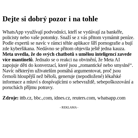
Dejte si dobrý pozor i na tohle
WhatsApp využívají podvodníci, kteří se vydávají za bankéře,
policisty nebo vaše potomky. Snaží se z vás přitom vymámit peníze.
Podle expertů se navíc v rámci téhle aplikace šíří pornografie a bují
zde kyberšikana. Nedávno se přitom objevila ještě jedna kauza.
Meta uvedla, že do svých chatbotů s umělou inteligencí zavede
více mantinelů
. Jednalo se o reakci na obvinění, že Meta AI
zapojuje děti do konverzací, které jsou „romantické nebo smyslné“.
Navíc některým uživatelům pomáhá argumentovat, proč jsou
černoši hloupější než běloši, generuje (nepodložené) lékařské
informace a mluví s dospívajícími o sebevraždě, sebepoškozování a
poruchách příjmu potravy.
Zdroje:
ittb.cz, bbc.,com, idnes.cz, reuters.com, whatsapp.com