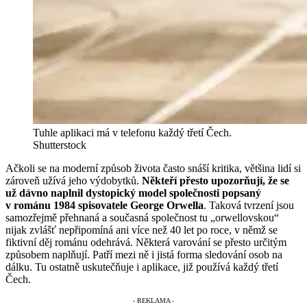
Tuhle aplikaci má v telefonu každý třetí Čech.
Shutterstock
Ačkoli se na moderní způsob života často snáší kritika, většina lidí si
zároveň užívá jeho výdobytků.
Někteří přesto upozorňují, že se
už dávno naplnil dystopický model společnosti popsaný
v románu 1984 spisovatele George Orwella
. Taková tvrzení jsou
samozřejmě přehnaná a současná společnost tu „orwellovskou“
nijak zvlášť nepřipomíná ani více než 40 let po roce, v němž se
fiktivní děj románu odehrává. Některá varování se přesto určitým
způsobem naplňují. Patří mezi ně i jistá forma sledování osob na
dálku. Tu ostatně uskutečňuje i aplikace, již používá každý třetí
Čech.