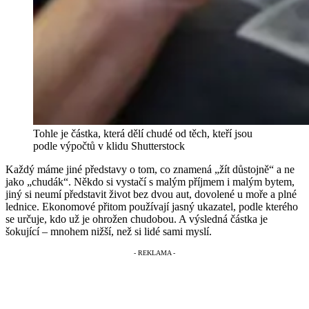
Tohle je částka, která dělí chudé od těch, kteří jsou
podle výpočtů v klidu
Shutterstock
Každý máme jiné představy o tom, co znamená „žít důstojně“ a ne
jako „chudák“. Někdo si vystačí s malým příjmem i malým bytem,
jiný si neumí představit život bez dvou aut, dovolené u moře a plné
lednice. Ekonomové přitom používají jasný ukazatel, podle kterého
se určuje, kdo už je ohrožen chudobou. A výsledná částka je
šokující – mnohem nižší, než si lidé sami myslí.