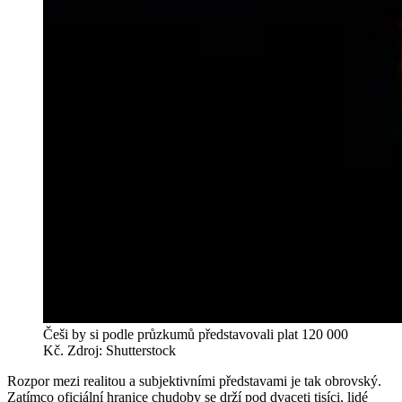
Češi by si podle průzkumů představovali plat 120 000
Kč. Zdroj: Shutterstock
Rozpor mezi realitou a subjektivními představami je tak obrovský.
Zatímco oficiální hranice chudoby se drží pod dvaceti tisíci, lidé