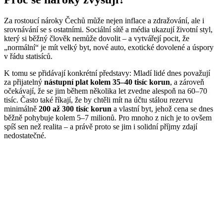
Za rostoucí nároky Čechů může nejen inflace a zdražování, ale i
srovnávání se s ostatními. Sociální sítě a média ukazují životní styl,
který si běžný člověk nemůže dovolit – a vytvářejí pocit, že
„normální“ je mít velký byt, nové auto, exotické dovolené a úspory
v řádu statisíců.
K tomu se přidávají konkrétní představy: Mladí lidé dnes považují
za přijatelný
nástupní plat kolem 35–40 tisíc korun
, a zároveň
očekávají, že se jim během několika let zvedne alespoň na 60–70
tisíc. Často také říkají, že by chtěli mít na účtu stálou rezervu
minimálně
200 až 300 tisíc korun
a vlastní byt, jehož cena se dnes
běžně pohybuje kolem 5–7 milionů. Pro mnoho z nich je to ovšem
spíš sen než realita – a právě proto se jim i solidní příjmy zdají
nedostatečné.