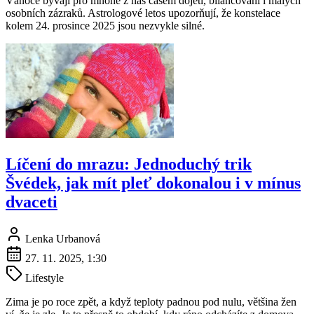
Vánoce bývají pro mnohé z nás časem dojetí, bilancování i malých
osobních zázraků. Astrologové letos upozorňují, že konstelace
kolem 24. prosince 2025 jsou nezvykle silné.
Líčení do mrazu: Jednoduchý trik
Švédek, jak mít pleť dokonalou i v mínus
dvaceti
Lenka Urbanová
27. 11. 2025, 1:30
Lifestyle
Zima je po roce zpět, a když teploty padnou pod nulu, většina žen