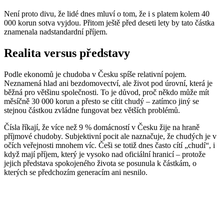
Není proto divu, že lidé dnes mluví o tom, že i s platem kolem 40
000 korun sotva vyjdou. Přitom ještě před deseti lety by tato částka
znamenala nadstandardní příjem.
Realita versus představy
Podle ekonomů je chudoba v Česku spíše relativní pojem.
Neznamená hlad ani bezdomovectví, ale život pod úrovní, která je
běžná pro většinu společnosti. To je důvod, proč někdo může mít
měsíčně 30 000 korun a přesto se cítit chudý – zatímco jiný se
stejnou částkou zvládne fungovat bez větších problémů.
Čísla říkají, že více než 9 % domácností v Česku žije na hraně
příjmové chudoby. Subjektivní pocit ale naznačuje, že chudých je v
očích veřejnosti mnohem víc. Češi se totiž dnes často cítí „chudí“, i
když mají příjem, který je vysoko nad oficiální hranicí – protože
jejich představa spokojeného života se posunula k částkám, o
kterých se předchozím generacím ani nesnilo.