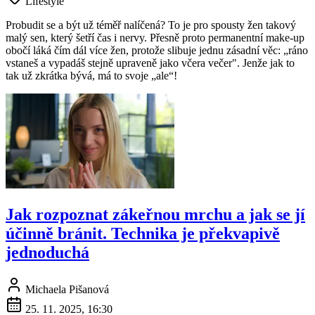
Lifestyle
Probudit se a být už téměř nalíčená? To je pro spousty žen takový
malý sen, který šetří čas i nervy. Přesně proto permanentní make-up
obočí láká čím dál více žen, protože slibuje jednu zásadní věc: „ráno
vstaneš a vypadáš stejně upraveně jako včera večer". Jenže jak to
tak už zkrátka bývá, má to svoje „ale“!
Jak rozpoznat zákeřnou mrchu a jak se jí
účinně bránit. Technika je překvapivě
jednoduchá
Michaela Pišanová
25. 11. 2025, 16:30