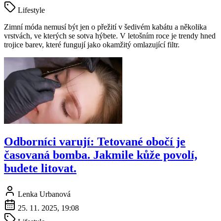
Lifestyle
Zimní móda nemusí být jen o přežití v šedivém kabátu a několika
vrstvách, ve kterých se sotva hýbete. V letošním roce je trendy hned
trojice barev, které fungují jako okamžitý omlazující filtr.
Odborníci varují: Tetované obočí je
časovaná bomba. Jakmile kůže povolí,
budete litovat.
Lenka Urbanová
25. 11. 2025, 19:08