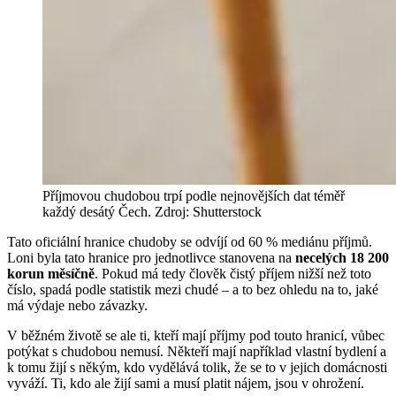
Příjmovou chudobou trpí podle nejnovějších dat téměř
každý desátý Čech. Zdroj: Shutterstock
Tato oficiální hranice chudoby se odvíjí od 60 % mediánu příjmů.
Loni byla tato hranice pro jednotlivce stanovena na
necelých 18 200
korun měsíčně
. Pokud má tedy člověk čistý příjem nižší než toto
číslo, spadá podle statistik mezi chudé – a to bez ohledu na to, jaké
má výdaje nebo závazky.
V běžném životě se ale ti, kteří mají příjmy pod touto hranicí, vůbec
potýkat s chudobou nemusí. Někteří mají například vlastní bydlení a
k tomu žijí s někým, kdo vydělává tolik, že se to v jejich domácnosti
vyváží. Ti, kdo ale žijí sami a musí platit nájem, jsou v ohrožení.