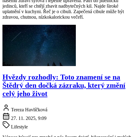
našemu zdraví syrová i tepelně upravená. Patří do jídelníčků
jedinců, kteří se chtějí zbavit nadbytečných kil. Najde široké
uplatnění v kuchyni. Řeč je o cibuli. Zapečená cibule může být
zdravou, chutnou, nízkokalorickou večeří.
Hvězdy rozhodly: Toto znamení se na
Štědrý den dočká zázraku, který změní
celý jeho život
Tereza Havlíčková
27. 11. 2025, 9:09
Lifestyle