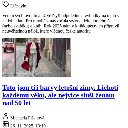
Lifestyle
Venku sychravo, tma už ve čtyři odpoledne a vyhlídky na teplo v
nedohlednu. Pro mnohé z nás začala sezóna dek, horkého čaje
(nebo svařáku) a knih. Rok 2025 nám v knihkupectvích připravil
neuvěřitelnou nálož, které vládnou české autorky.
Toto jsou tři barvy letošní zimy. Lichotí
každému věku, ale nejvíce sluší ženám
nad 50 let
Michaela Pišanová
26. 11. 2025, 13:19