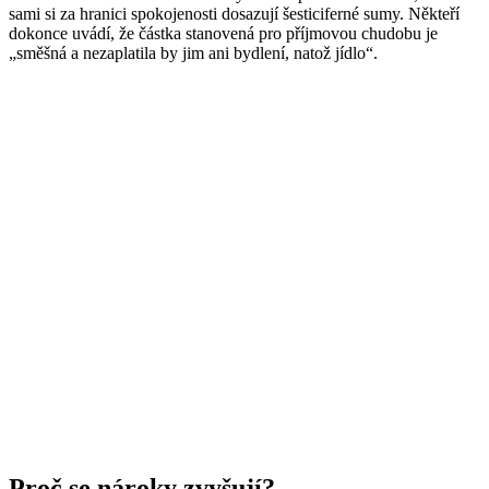
sami si za hranici spokojenosti dosazují šesticiferné sumy. Někteří
dokonce uvádí, že částka stanovená pro příjmovou chudobu je
„směšná a nezaplatila by jim ani bydlení, natož jídlo“.
Proč se nároky zvyšují?