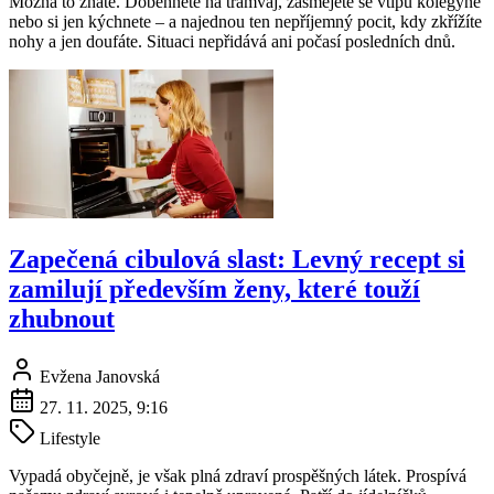
Možná to znáte. Doběhnete na tramvaj, zasmějete se vtipu kolegyně
nebo si jen kýchnete – a najednou ten nepříjemný pocit, kdy zkřížíte
nohy a jen doufáte. Situaci nepřidává ani počasí posledních dnů.
Zapečená cibulová slast: Levný recept si
zamilují především ženy, které touží
zhubnout
Evžena Janovská
27. 11. 2025, 9:16
Lifestyle
Vypadá obyčejně, je však plná zdraví prospěšných látek. Prospívá