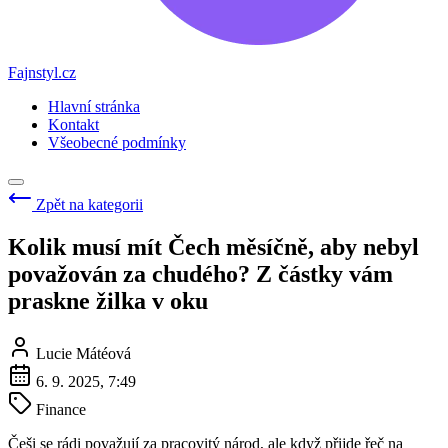
Fajnstyl.cz
Hlavní stránka
Kontakt
Všeobecné podmínky
Zpět na kategorii
Kolik musí mít Čech měsíčně, aby nebyl
považován za chudého? Z částky vám
praskne žilka v oku
Lucie Mátéová
6. 9. 2025, 7:49
Finance
Češi se rádi považují za pracovitý národ, ale když přijde řeč na