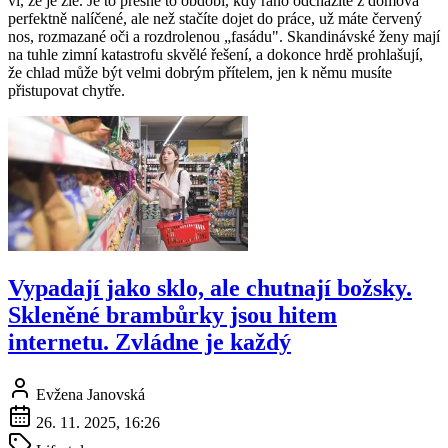
ví, že je zle. Je to přesně to období, kdy ráno odcházíte z domova
perfektně nalíčené, ale než stačíte dojet do práce, už máte červený
nos, rozmazané oči a rozdrolenou „fasádu". Skandinávské ženy mají
na tuhle zimní katastrofu skvělé řešení, a dokonce hrdě prohlašují,
že chlad může být velmi dobrým přítelem, jen k němu musíte
přistupovat chytře.
Vypadají jako sklo, ale chutnají božsky.
Skleněné brambůrky jsou hitem
internetu. Zvládne je každý
Evžena Janovská
26. 11. 2025, 16:26