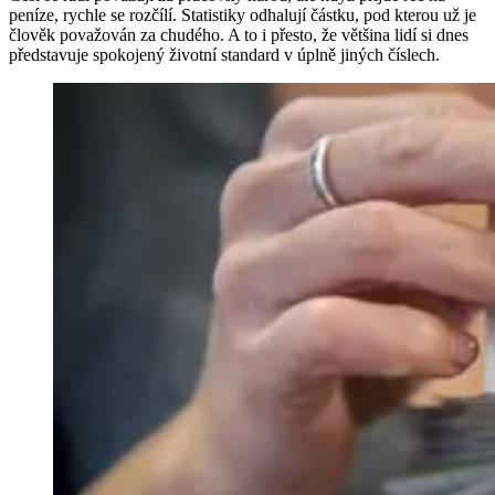
peníze, rychle se rozčílí. Statistiky odhalují částku, pod kterou už je
člověk považován za chudého. A to i přesto, že většina lidí si dnes
představuje spokojený životní standard v úplně jiných číslech.