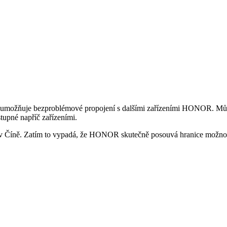
umožňuje bezproblémové propojení s dalšími zařízeními HONOR. Můžete
upné napříč zařízeními.
v Číně. Zatím to vypadá, že HONOR skutečně posouvá hranice možností