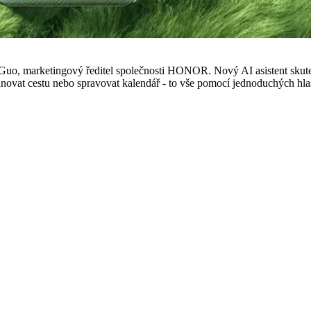
Guo, marketingový ředitel společnosti HONOR. Nový AI asistent skuteč
lánovat cestu nebo spravovat kalendář - to vše pomocí jednoduchých hl