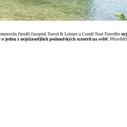
 jmenován čtenáři časopisů Travel & Leisure a Condé Nast Traveller
ne
 o jednu z nejúžasnějších podmořských scenérií na světě
. Přesvědči