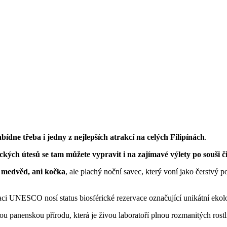
bídne třeba i
jedny z nejlepších atrakcí na celých Filipínách
.
ch útesů se tam můžete vypravit i na zajímavé výlety po souši či
ni medvěd, ani kočka
, ale plachý noční savec, který voní jako čerstvý p
ci UNESCO nosí status biosférické rezervace označující unikátní ekolo
vou panenskou přírodu, která je živou laboratoří plnou rozmanitých rostl