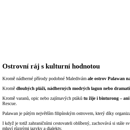
Ostrovní ráj s kulturní hodnotou
Kromě nádherné přírody podobné Maledivám
ale ostrov Palawan na
Kromě
dlouhých pláží, nádherných modrých lagun nebo dramatický
Kromě varanů, opic nebo zajímavých ptáků
tu žije i binturong – a
Rescue.
Palawan je pátým největším filipínským ostrovem, který díky organiza
I když je totiž zahraničními cestovateli oblíbený, zachovává si stále s
mluví různými jazyky a dialekty.