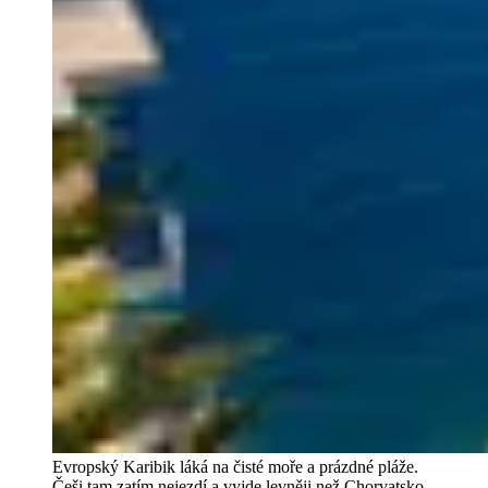
Evropský Karibik láká na čisté moře a prázdné pláže.
Češi tam zatím nejezdí a vyjde levněji než Chorvatsko.