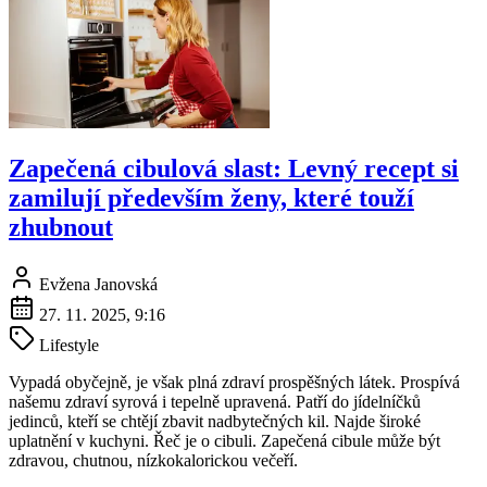
Zapečená cibulová slast: Levný recept si
zamilují především ženy, které touží
zhubnout
Evžena Janovská
27. 11. 2025, 9:16
Lifestyle
Vypadá obyčejně, je však plná zdraví prospěšných látek. Prospívá
našemu zdraví syrová i tepelně upravená. Patří do jídelníčků
jedinců, kteří se chtějí zbavit nadbytečných kil. Najde široké
uplatnění v kuchyni. Řeč je o cibuli. Zapečená cibule může být
zdravou, chutnou, nízkokalorickou večeří.