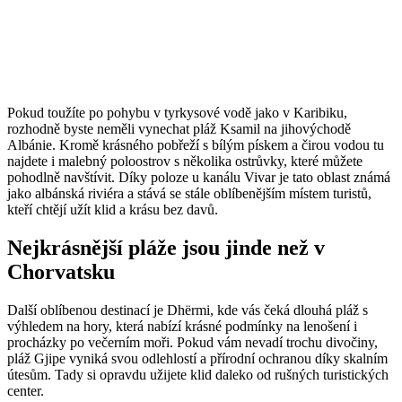
Pokud toužíte po pohybu v tyrkysové vodě jako v Karibiku,
rozhodně byste neměli vynechat pláž Ksamil na jihovýchodě
Albánie. Kromě krásného pobřeží s bílým pískem a čirou vodou tu
najdete i malebný poloostrov s několika ostrůvky, které můžete
pohodlně navštívit. Díky poloze u kanálu Vivar je tato oblast známá
jako albánská riviéra a stává se stále oblíbenějším místem turistů,
kteří chtějí užít klid a krásu bez davů.
Nejkrásnější pláže jsou jinde než v
Chorvatsku
Další oblíbenou destinací je Dhërmi, kde vás čeká dlouhá pláž s
výhledem na hory, která nabízí krásné podmínky na lenošení i
procházky po večerním moři. Pokud vám nevadí trochu divočiny,
pláž Gjipe vyniká svou odlehlostí a přírodní ochranou díky skalním
útesům. Tady si opravdu užijete klid daleko od rušných turistických
center.