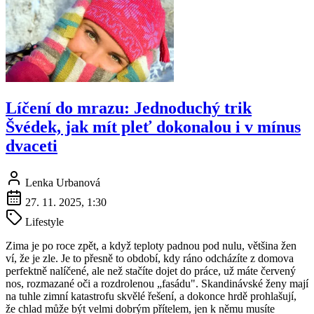
Líčení do mrazu: Jednoduchý trik
Švédek, jak mít pleť dokonalou i v mínus
dvaceti
Lenka Urbanová
27. 11. 2025, 1:30
Lifestyle
Zima je po roce zpět, a když teploty padnou pod nulu, většina žen
ví, že je zle. Je to přesně to období, kdy ráno odcházíte z domova
perfektně nalíčené, ale než stačíte dojet do práce, už máte červený
nos, rozmazané oči a rozdrolenou „fasádu". Skandinávské ženy mají
na tuhle zimní katastrofu skvělé řešení, a dokonce hrdě prohlašují,
že chlad může být velmi dobrým přítelem, jen k němu musíte