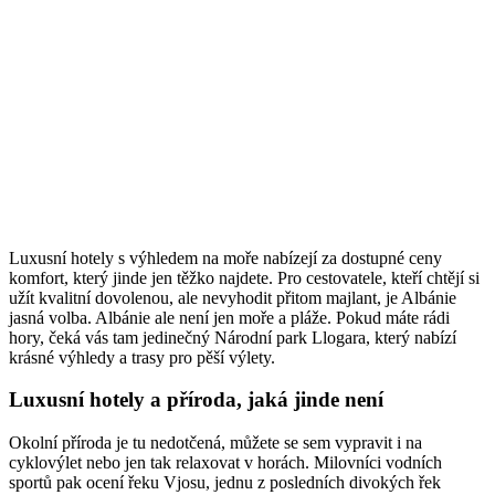
Luxusní hotely s výhledem na moře nabízejí za dostupné ceny
komfort, který jinde jen těžko najdete. Pro cestovatele, kteří chtějí si
užít kvalitní dovolenou, ale nevyhodit přitom majlant, je Albánie
jasná volba. Albánie ale není jen moře a pláže. Pokud máte rádi
hory, čeká vás tam jedinečný Národní park Llogara, který nabízí
krásné výhledy a trasy pro pěší výlety.
Luxusní hotely a příroda, jaká jinde není
Okolní příroda je tu nedotčená, můžete se sem vypravit i na
cyklovýlet nebo jen tak relaxovat v horách. Milovníci vodních
sportů pak ocení řeku Vjosu, jednu z posledních divokých řek