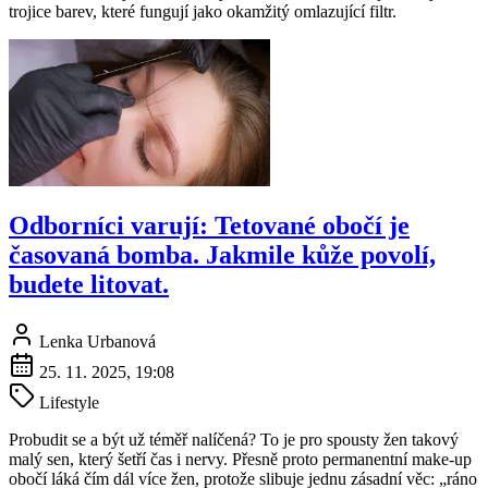
trojice barev, které fungují jako okamžitý omlazující filtr.
Odborníci varují: Tetované obočí je
časovaná bomba. Jakmile kůže povolí,
budete litovat.
Lenka Urbanová
25. 11. 2025, 19:08
Lifestyle
Probudit se a být už téměř nalíčená? To je pro spousty žen takový
malý sen, který šetří čas i nervy. Přesně proto permanentní make-up
obočí láká čím dál více žen, protože slibuje jednu zásadní věc: „ráno