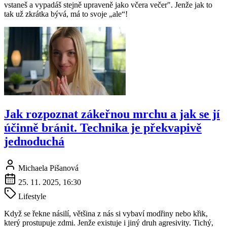
vstaneš a vypadáš stejně upraveně jako včera večer". Jenže jak to
tak už zkrátka bývá, má to svoje „ale“!
Jak rozpoznat zákeřnou mrchu a jak se jí
účinně bránit. Technika je překvapivě
jednoduchá
Michaela Pišanová
25. 11. 2025, 16:30
Lifestyle
Když se řekne násilí, většina z nás si vybaví modřiny nebo křik,
který prostupuje zdmi. Jenže existuje i jiný druh agresivity. Tichý,