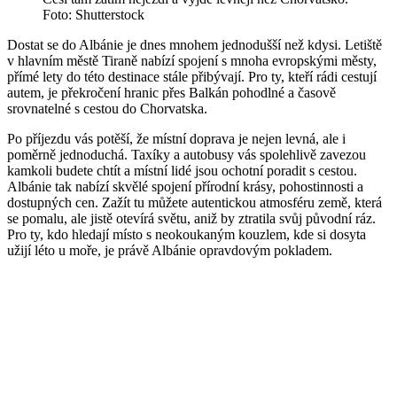
Foto: Shutterstock
Dostat se do Albánie je dnes mnohem jednodušší než kdysi. Letiště
v hlavním městě Tiraně nabízí spojení s mnoha evropskými městy,
přímé lety do této destinace stále přibývají. Pro ty, kteří rádi cestují
autem, je překročení hranic přes Balkán pohodlné a časově
srovnatelné s cestou do Chorvatska.
Po příjezdu vás potěší, že místní doprava je nejen levná, ale i
poměrně jednoduchá. Taxíky a autobusy vás spolehlivě zavezou
kamkoli budete chtít a místní lidé jsou ochotní poradit s cestou.
Albánie tak nabízí skvělé spojení přírodní krásy, pohostinnosti a
dostupných cen. Zažít tu můžete autentickou atmosféru země, která
se pomalu, ale jistě otevírá světu, aniž by ztratila svůj původní ráz.
Pro ty, kdo hledají místo s neokoukaným kouzlem, kde si dosyta
užijí léto u moře, je právě Albánie opravdovým pokladem.