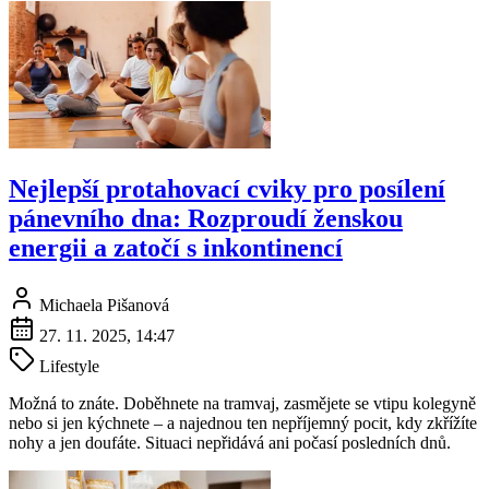
Nejlepší protahovací cviky pro posílení
pánevního dna: Rozproudí ženskou
energii a zatočí s inkontinencí
Michaela Pišanová
27. 11. 2025, 14:47
Lifestyle
Možná to znáte. Doběhnete na tramvaj, zasmějete se vtipu kolegyně
nebo si jen kýchnete – a najednou ten nepříjemný pocit, kdy zkřížíte
nohy a jen doufáte. Situaci nepřidává ani počasí posledních dnů.