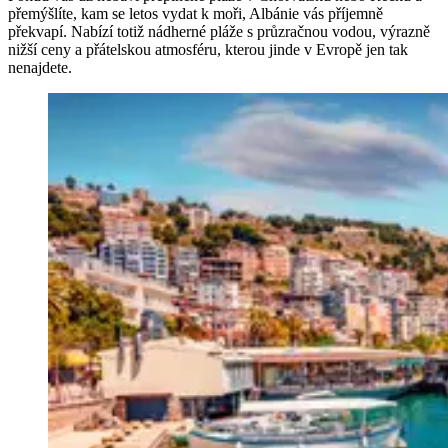
přemýšlíte, kam se letos vydat k moři, Albánie vás příjemně
překvapí. Nabízí totiž nádherné pláže s průzračnou vodou, výrazně
nižší ceny a přátelskou atmosféru, kterou jinde v Evropě jen tak
nenajdete.